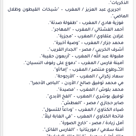
الذكريات".
اجريري عبد العزيز / المغرب – "شيخات القيطون وظلال
الماضي".
فوزية هادي / المغرب – "طفولة صدئة".
أحمد الفشتالي / المغرب – "المهاجر".
غزلان عتقاوي / المغرب – "مجزرة".
محمد جزار / المغرب – "وصية أخيرة".
أشرف الخريبي / مصر – "الجدار القريب".
مقبولة عبد الله / المغرب – "أربعون حقيبة".
أمينة فارس / المغرب – "دموع على رفوف النسيان".
الݣرطوع منتصر / المغرب – "إما/أو".
سعاد زكراني / المغرب – "الأرجوحة".
مي محمد توفيق صالح / الأردن – "الباص الأحمر!".
محمد بلوش / المغرب – "مصيدة".
توفيق بوشري / المغرب – "الفخ الأبدي".
صابر حجازي / مصر – "العطش".
ضياء الكناوي / المغرب – "وداعاً للتسول".
فاتحة الكناوي / المغرب – "في الغابة ليلاً".
أمل زيادة / مصر – "خارج الصورة".
أمنة سلامي / موريتانيا – "الفارس القاتل".