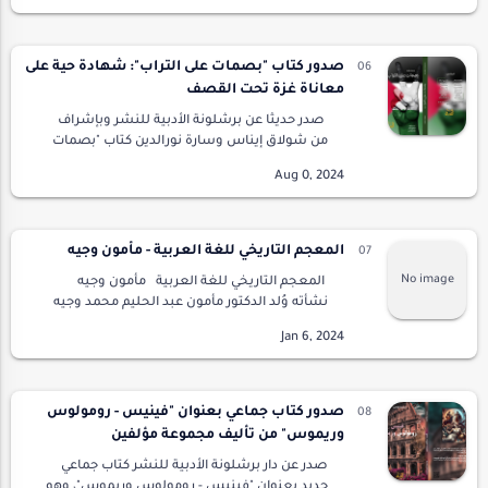
صدور كتاب "بصمات على التراب": شهادة حية على
معاناة غزة تحت القصف
صدر حديثًا عن برشلونة الأدبية للنشر وبإشراف
من شولاق إيناس وسارة نورالدين كتاب "بصمات
على التراب" ليقدم رؤية مؤثرة وواقعية عن الحياة
في غزة تحت القصف الإسرائيلي. الكتاب، ال…
المعجم التاريخي للغة العربية - مأمون وجيه
المعجم التاريخي للغة العربية مأمون وجيه
نشأته وُلد الدكتور مأمون عبد الحليم محمد وجيه
في الثالث عشر من شهر نوفمبر سنة 1960م،
ونشأ في قرية تابعة لمركز طنطا …
صدور كتاب جماعي بعنوان "فينيس - رومولوس
وريموس" من تأليف مجموعة مؤلفين
صدر عن دار برشلونة الأدبية للنشر كتاب جماعي
جديد بعنوان "فينيس - رومولوس وريموس"، وهو