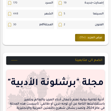
إصدارت-جديدة
السرد
السينما
الشعر
الفنون
المجلةpdf
المسرح
ترجمات
حسن_يارتي
حوارات
خواطر
متابعات
انضم الى متابعينا
مجلة-أسد
مقالات-ودراسات
منشورتنا
هايكو
مجلة "برشلونة الأدبية"
interview
أدبية ثقافية دولية تهتم بأعمال أدباء العرب والعالم، وتتميز
باستقلاليتها التامة عن أي توجه حزبي أو طائفي. تأسست هذه المجلة
في عام 2024، وتصدر بشكل شهري باللغتين العربية والإنجليزية.