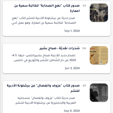
صدور كتاب "نهج الصحابة" للكاتبة سمية بن
اعمارة
صدر حديثًا عن برشلونة الأدبية للنشر كتاب "نهج
الصحابة" للكاتبة سمية بن اعمارة، وهو عمل أدبي
متميز يحمل في طياته معانٍ عميقة وقيمًا
مستمدة من حياة الصحابة رضي الله عنهم. يعرض
…
شذرات نقديّة - صباح بشير
إصدار جديد للأديبة صباح بشيرنابلس- حيفا: 5-4-
2024 عن دار الشّامل للنّشر والتّوزيع في نابلس،
وبالتّعاون مع نادي حيفا الثقافيّ، صدر كتاب
"شذرات نقديّة" للأديبة الفلسطينيّة صباح…
صدور كتاب "عزوف وانفصال" عن برشلونة الأدبية
للنشر
صدر حديثًا كتاب "عزوف وانفصال" بنسختيه
العربية والإنجليزية عن برشلونة الأدبية للنشر،
بإشراف الأستاذة نعمت الحمري والأستاذة مريم
عبيدات. يأتي هذا العمل الأدبي ليضيء على إحدى ا…