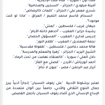
ملك أول / سوريا – "قناة ملك الإخبارية".
أمينة ميلودي / الجزائر – "السجين والمحامية".
شدري معمر علي / الجزائر – "كلمات كالرصاص".
انسجام قاسم محمد التميم / العراق – "ماذا لو كنت
موجود؟".
جيهان غريب / فلسطين – "لعنتي".
رشيدة حزاير / المغرب – "أحدهم خانته الأيام".
إدريس قداري / المغرب – "المسؤول الحصان".
نجمة المعتديل / المغرب – "ظلام النور".
هالة محمد دغامين / فلسطين – "طفولة مقدسية".
الشيخ اليزيد / الجزائر – "زهرة والمعلم والمدرسة".
دلال العلي / سوريا – "كالعنقاء نهضت من تحت الرماد".
أحمد أبورياش / الأردن – "قصتي مع الفأر".
أبرار عبد الرحمن / مصر – "عيون لا تنام".
تعتبر برشلونة الأدبية "على رفوف النسيان" إنجازاً أدبياً يبرز
جمال التنوع الثقافي والأدبي، جامعاً بين ألوان متعددة من
الإبداع الإنساني الذي أضاء رفوف النسيان بأجمل القصص
.