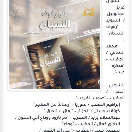
نشوان
عزيز
عمانوئيل
/ السويد
– "رفوف
النسيان"
.
محمد
اللغافي /
المغرب –
"مذكرة
ميت".
الشهبي
أحمد /
المغرب – "صمت الغروب".
إبراهيم الصعب / سوريا – "رسالة من المهجر".
خولة سعيدان / الجزائر – "رمال لا تنطق!".
عبدالسلام بزيد / المغرب – "دم بارود ووداع أمي الحنون".
البكاي كمال / المغرب – "وفاء".
سعيدة حميد / المغرب – "حتى آخر النفس".