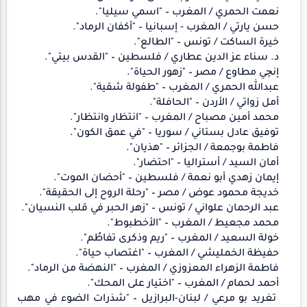
نعمت الحمري / المغرب – "اسمي سيليا".
حسن يارتي / المغرب - إسبانيا – "أكفان الرماد".
خيرة الساكت / تونس – "الطالع".
د. سناء عز الدين عطاري / فلسطين – "القدس بيتي".
إنچي مطاوع / مصر – "زهور الحياة".
عبدالله الحمري / المغرب – "طفولة شقية".
أمل زواتي / الأردن – "الحافلة".
محمد أمين مصباح / المغرب – "انتظار وانتظار".
توفيق عادل بستاني / سوريا – "في عمق الكون".
فاطمة بوجمعة / الجزائر – "هذيان".
أمان السيد / أستراليا – "احتضار".
إيمان زهدي أبو نعمة / فلسطين – "أحضان الموت".
خديجة محمود عوض / مصر – "رحلة الروح إلى الحقيقة".
عبد الرحمان علواني / تونس – "زهر الحبر في قلب النسيان".
محمد مجعيط / المغرب – "الأخطبوط".
خولة السعيد / المغرب – "ريم وذكرى تفاطُم".
حفيظة الخمليشي / المغرب – "اغتصاب حياة".
فاطمة الزهراء المعزوزي / المغرب – "النهضة من الرماد".
أحمد لحمام / المغرب – "اختيار على المحك".
تغريد بو مرعي / لبنان-البرازيل – "شذرات الضوء في مهب