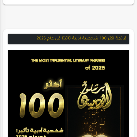
MagazineIssue 26 - 01/02/2026In…
قائمة أكثر 100 شخصية أدبية تأثيرًا في عام 2025