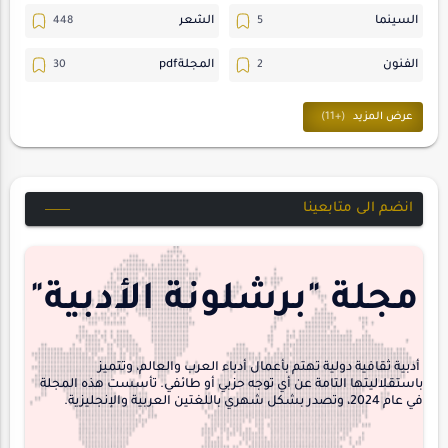
السينما
الشعر
الفنون
المجلةpdf
المسرح
ترجمات
حسن_يارتي
حوارات
خواطر
متابعات
انضم الى متابعينا
مجلة-أسد
مقالات-ودراسات
منشورتنا
هايكو
مجلة "برشلونة الأدبية"
interview
أدبية ثقافية دولية تهتم بأعمال أدباء العرب والعالم، وتتميز
باستقلاليتها التامة عن أي توجه حزبي أو طائفي. تأسست هذه المجلة
في عام 2024، وتصدر بشكل شهري باللغتين العربية والإنجليزية.