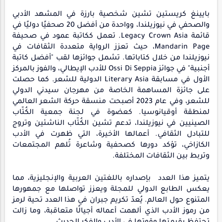
بايينغ كريستين تشين شخصية بارزة في المشهد الأدبي
والصحفي في نيوزيلندا، وواحدة من أفضل 20 صحفيًا دوليًا في
قائمة Legacy Crown Asia. تعمل ككاتبة عمود في صحيفة
Mandarin Page، حيث تعزز الرواية متعددة الثقافات في
نيوزيلندا من خلال كتاباتها. تشمل جوائزها لقب "أفضل كاتبة
أجنبية" في جوائز Ossi Di Seppia للأدب الإيطالي، والفوز بالمركز
الأول في مسابقة Literary Asia الدولية للشعر. كما حصلت
على جائزة المساهمة الخاصة من مهرجان سيدني الدولي
للشعر، وفي عام 2023 أصبحت منسقة حركة الشعر العالمي
لمنطقة أوقيانوسيا. كعضوة في لجنة جمعية الكُتّاب
الصينيين في نيوزيلندا، تدعم تشين الكُتّاب الناشئين وتروج
للتبادل الثقافي. أعمالها الأخيرة، التي ظهرت في الأدب
الكازاخي، تؤكد دورها كصحفية وشاعرة تُلهم المجتمعات
وتربط بين الثقافات المختلفة.
يتميز هذا العدد بإصداره باللغتين العربية والإنجليزية، مما
يعكس الطابع الدولي للمجلة ويعزز تواصلها مع جمهورها
المتنوع حول العالم. يُعدّ تكريم جبران في هذا العدد تحية لرمز
من رموز الأدب الذي ألهمت أعماله أجيالًا متعاقبة، وما زالت