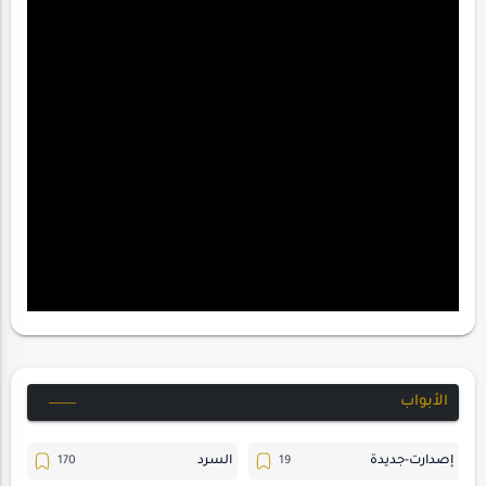
الأبواب
إصدارت-جديدة
السرد