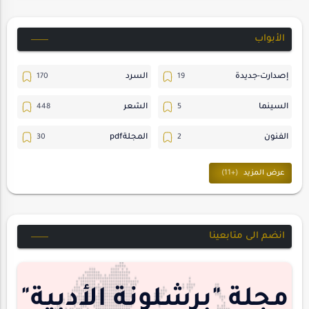
الأبواب
إصدارت-جديدة
السرد
السينما
الشعر
الفنون
المجلةpdf
المسرح
ترجمات
حسن_يارتي
حوارات
خواطر
متابعات
انضم الى متابعينا
مجلة-أسد
مقالات-ودراسات
منشورتنا
هايكو
مجلة "برشلونة الأدبية"