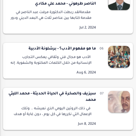
الناصر طرهوني - محمد علي مكادي
مقدمةلقد ربطت الدكتورة مرفت عبد الناصر في
مقدمة كتابها بين عناصر ثلاث هي البعد الديني ودور
الاستعمار في تشكيل ثقافتنا المعاصرة
والأيدلوجيات الحديثة ودورها في قراءة تاريخنا ال…
ما هو مفهوم الأدب؟ - برشلونة الأدبية
الأدب هو مجال فني وثقافي يعكس التجارب
الإنسانية من خلال الكلمات المكتوبة والشفوية. إنه
ميدان يعبر عن العواطف والأفكار والرؤى التي
تشكل المجتمع والثقافة عبر العصور. لكن ما هو …
سيزيف والصخرة في الحياة الحديثة - محمد الليثي
محمد
في ذلك الروتين اليومي الذي نعيشه .. وتلك
الإعمال التي نكررها في كل يوم ، دون غاية أو هدف
نصل إليه ؟ مع محدودية الحركة في المكان .. وثبات
المناظر والألوان .. وضياع الوقت في…