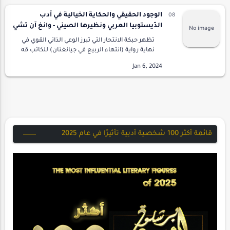
الوجود الحقيقي والحكاية الخيالية في أدب
الدّيستوبيا العربي ونظيرها الصيني - وانغ آن تشي
تظهر حبكة الانتحار التي تبرز الوعي الذاتي القوي في
نهاية رواية (انتهاء الربيع في جيانغنان) للكاتب قه
في، الكاتب الممثل للأدب الطليعي في الصين،
وكذلك في رواية (حارس سطح العالم) ل…
قائمة أكثر 100 شخصية أدبية تأثيرًا في عام 2025