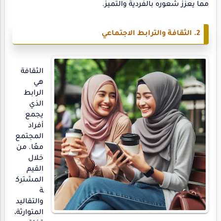
مما يعزز شعوره بالفردية والتميز.
2. الثقافة والترابط الاجتماعي
الثقافة
هي
الرابط
الذي
يجمع
أفراد
المجتمع
معًا. من
خلال
القيم
المشترك
ة
والتقاليد
المتوارثة،