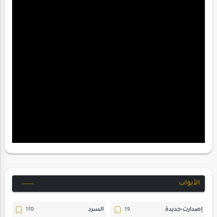
الأبواب
إصدارت-جديدة
السرد