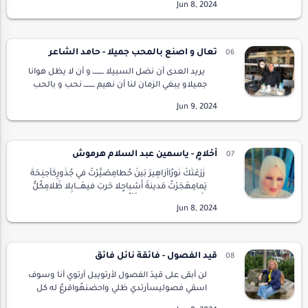
الحساباتفقد اكتفيت وتقبّلتها حياتيبمرِّها وحلوه…
تعال و اصنع بالمحب جميلا - حامد الشاعر
يريد العدى أن نضل السبيلا ــــــــ و أن لا يظل هوانا
جميلاو يبغي الزمان لنا أن نهيم ــــــــ نحب و بالحب
نشفي الغليلاتعال محبا به اصنع جميلا ــــــــ و كن
للأحبة مثلي معيلالق…
أَحْلامٍ - ياسمين عبد السلام هرموش
زَرَعْتُكَ نُورًاأَزاهِيرَ بَينَ حُطامِصَيَّرْتُ في جُذُورِكَأَجنِحَةَ
يَمامِهَجَرْتُ مَدينةَ أَشباحٍلا حَربَ فيهَـــابِلا ظَلامِكُلُّ
شَيءٍ مُباحْفي الآفاقِأَنْفُرُ دُونَ ري…
قيد الفصول - فائقة نائل فائق
لن أبقى على قيدَ الفصول لأرتويبل أرتوي أنا وسوف
اسقي فصوليسأرتدي ظلي واحضنهُواقرعٌ له كل
دقات قلبيوسأبحث عن زخات مطرلأبقى مبتلة من