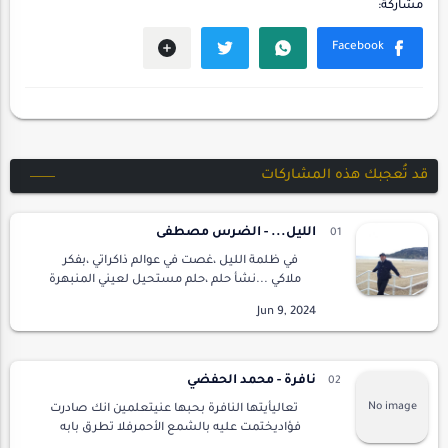
قد تُعجبك هذه المشاركات
الليل... - الضرس مصطفى
في ظلمة الليل ،غصت في عوالم ذاكراتي ،بفكر
ملاكي ...نشأ حلم ،حلم مستحيل لعيني المنبهرة
.الحياة ؟نهر طويل من الرياح ،يتدفق في البحر ،في
الأمواج الممزوجة بالمرارة ،يغرق في الموت…
نافرة - محمد الحفضي
تعاليأيتها النافرة بحبها عنيتعلمين انك صادرت
فؤاديختمت عليه بالشمع الأحمرفلا تطرق بابه
امرأة سواكلك قصيدي واشعاريما الهمتني أنثى