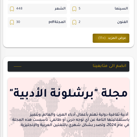
السينما
الشعر
الفنون
المجلةpdf
المسرح
ترجمات
حسن_يارتي
حوارات
خواطر
متابعات
انضم الى متابعينا
مجلة-أسد
مقالات-ودراسات
منشورتنا
هايكو
مجلة "برشلونة الأدبية"
interview
أدبية ثقافية دولية تهتم بأعمال أدباء العرب والعالم، وتتميز
باستقلاليتها التامة عن أي توجه حزبي أو طائفي. تأسست هذه المجلة
في عام 2024، وتصدر بشكل شهري باللغتين العربية والإنجليزية.