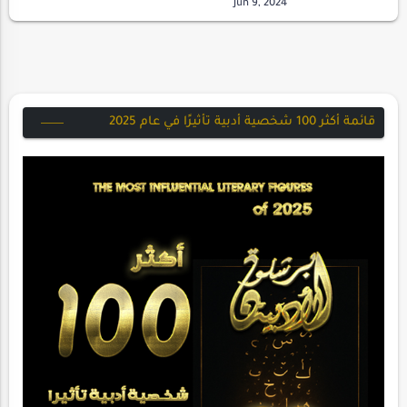
شقائقي المترنمةوسحائب شوق يحزمها
الوصالينبوع من ش…
قائمة أكثر 100 شخصية أدبية تأثيرًا في عام 2025