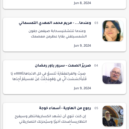
غيرككل حروفي صغتهامن سحر عينيكوموال
اطلسي برب…
وعندما... - مريم محمد المهدي التمسماني
وعندما تنتشلنيسحابة صيفمن جفون
الشمسيلفني بقايا عطرمن معصمك
الأيسرليغتالنيعند بحيرة الشوقعيون
ذابلةتستنشق الآهاتتنهيدات لاسعةتفسح لي و
لكتدوير الليالي الحالمةبلا إستئذانيجري …
صريرُ الصمت - سرور ياور رمضان
صِرتُ والفراغمَفَازَةً تَتسعُ في كل الاتجاهاتآاااااااه يَا
قَلْبأَحْسَسْت أنِّي فِي وَهْمٍبَحَثْتُ عَنْ نفسيلَمْ أَجِدْها
فِي أي اتجاهٍعُدْتُ والفراغمَازَال يتبعنيينادينيبَقِ…
رجوع من الهاوية - أسماء خوجة
إن كنت تنوي أن تشهد انكساريفانتظر وسيفرح
انتظاريسأضحك أخيرًا وسيُحزنك انتصاريلأني
تعلّمت أن أُبحر في وجه التيار.سأغلق كل دفاتر