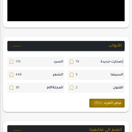
الأبواب
إصدارت-جديدة
السرد
السينما
الشعر
الفنون
المجلةpdf
المسرح
ترجمات
حسن_يارتي
حوارات
خواطر
متابعات
انضم الى متابعينا