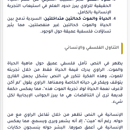
حدود العلم
: عجز الطبيب الشرعي عن فهم الحياة
الحقيقية للراوي يبرز حدود العلم في استيعاب التجربة
الإنسانية بالكامل.
الحياة والموت كحالتين متداخلتين
: السردية تدمج بين
الحياة والموت كحالتين غير منفصلتين، مما يثير
تساؤلات فلسفية عميقة حول الوجود.
التناول الفلسفي والإنساني
يظهر في النص تأمل فلسفي عميق حول ماهية الحياة
والموت. الراوي يدرك قيمة الحياة فقط من خلال تجربته
للموت، وهذه الفكرة تتكرر في النص بشكل يجعل القارئ
يتوقف ويفكر في حياته الخاصة ومعناها. الراوي يقول "لم أكن
لأعرف نعمة الحياة لولا تجربة الموت هذه"، مما يعكس حكمة
قديمة ترى أن التناقضات هي ما يبرز الجوانب الإيجابية لكل
شيء.
الإنسانية في النص تظهر من خلال تفاعل الراوي مع من
حوله. رغم أنه "ميت"، إلا أنه يشعر ويرى ويسمع، مما يعكس
الإنسانية في أعمق صورها. البشر حوله ينسجون حكايات