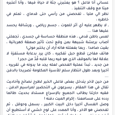
عساني أنا فاعل ؟ هو يعتبرني جثة لا حياة فيها ، وأنا أعتبره
ميتا مع وقف التنفيذ .
نظر الي مليا ، تفحصني من رأسي حتى قدماي ، تمتم في
خاطره :
ـ لا يظهر عليه أي أثر للموت ، جسم رياضي ، ورشاقة يحسد
عليها هذا ...
لمس باطن قدمي ، هذه منطقة حساسة في جسدي ، تجعلني
أصاب برعشة شبيهة بمن وقع تحت تأثير صعقة كهربائية ،
بقيت صامدا . ربما بفعلته هاته أراد أن يختبر موتي!
هاتف مفاجئ قطع حبل تفكيره ، كان يرد بدعابة مستفزة لا
علاقة لها بالموقف الذي هو فيه ربما قلبه قُدَّ من حجر !
من جديد ، تبدأ عملية الفحص لعله يجد ما يدونه في تقريره ،
أخيرا وبعد طول انتظار سلم للأسرة المكلومة تصريحا بالدفن
...
من حين لآخر يتدخل بعض فاعلي الخير لطرح نصائح وأحاديث
تقال في هذا المقام ، يسرعون في التحضير لمراسيم الدفن ،
فقيه حارتنا يطالب الجميع بالإسراع مستدلا بحديث طالما
ردده على مسامعنا : إكرام الميت دفنه !
وصل الغسال أخيرا دخل البيت الكبير ، بسمل وحوقل ، ثم
تفحصني هو الآخر ، وأنا الممدد على لوح خشبي لا أستطيع أن