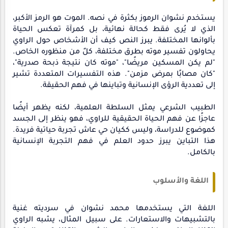
يستخدم نشوان الرموز بكثرة في نصه. الموت هو الرمز الأكبر،
الذي لا يُرى فقط كحالة نهائية، بل كمرآة تعكس الحياة
بألوانها المختلفة. يبرز النص كيف أن الأشخاص حول الراوي
يحاولون تفسير موته بطرق مختلفة، كلٌ من منظوره الخاص.
"لم يكن المسكين مريضًا"، "موته كان نتيجة ذبحة صدرية"،
"كان مصابًا بمرض مزمن". هذه التفسيرات المتعددة تشير
إلى تعددية الرؤى الإنسانية وتباينها في فهم الحقيقة.
الطبيب الشرعي يمثل السلطة العلمية، لكنه يظهر أيضًا
عاجزًا عن فهم الحياة الحقيقية للراوي، فهو ينظر إلى الجسد
كموضوع للدراسة، وليس ككيان حي عاش تجربة حياتية فريدة.
هذا التباين يبرز حدود العلم في فهم التجربة الإنسانية
بالكامل.
اللغة والأسلوب
اللغة التي يستخدمها محمد نشوان في سرديته غنية
بالتشبيهات والاستعارات. على سبيل المثال، يشبه الراوي