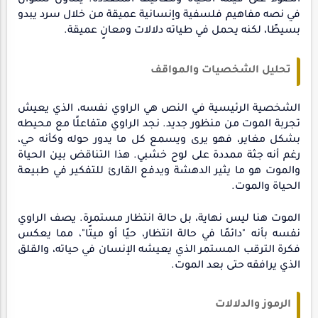
الضوء على قيمة الحياة ومعانيها المتعددة. يتناول نشوان
في نصه مفاهيم فلسفية وإنسانية عميقة من خلال سرد يبدو
بسيطًا، لكنه يحمل في طياته دلالات ومعانٍ عميقة.
تحليل الشخصيات والمواقف
الشخصية الرئيسية في النص هي الراوي نفسه، الذي يعيش
تجربة الموت من منظور جديد. نجد الراوي متفاعلًا مع محيطه
بشكل مغاير، فهو يرى ويسمع كل ما يدور حوله وكأنه حي،
رغم أنه جثة ممددة على لوح خشبي. هذا التناقض بين الحياة
والموت هو ما يثير الدهشة ويدفع القارئ للتفكير في طبيعة
الحياة والموت.
الموت هنا ليس نهاية، بل حالة انتظار مستمرة. يصف الراوي
نفسه بأنه "دائمًا في حالة انتظار، حيًا أو ميتًا"، مما يعكس
فكرة الترقب المستمر الذي يعيشه الإنسان في حياته، والقلق
الذي يرافقه حتى بعد الموت.
الرموز والدلالات