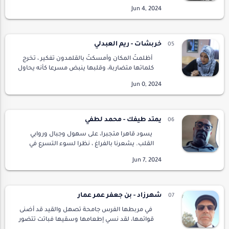
شمالا ويمينا.. فاقدين بوصلة الاتجاهات ونحن
سائرون في دروب ليست دروبنا وزمان ليس زما…
خربشات - ريم العبدلي
أظلمتُ المكان وأمسكتُ بالقلمدون تفكير ، تخرج
كلماتها متضاربة، وقلبها ينبض مسرعا كأنه يحاول
الخروج عن السيطرة، بالرغم من محاولتها التحكم
بدقاته ، لكن الأحداث المتتالية تجعلها …
يمتد طيفك - محمد لطفي
يسود قاهرا متجبرا، على سهول وجبال وروابي
القلب. يشعرنا بالفراغ ، نظرا لسوء التسرع في
اتخاذ القرار. ياصغيرتي التي آنينا في حبها وأجلنا
طوعا وكراهية.يشعرنا القرار بالنقص يشعرنا…
شهرزاد - بن جعفر عمر عمار
في مربطها الفرس جامحة تصهل والقيد قد أضنى
قوائمها، لقد نسي إطعامها وسقيها فباتت تتضور