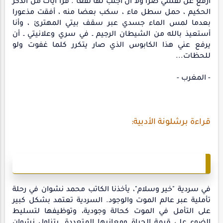
أرفع عن نفسي ضرا ولا أن أجلب لها نفعا . قرأ آيات من الذكر
الحكيم ، حمل سطل ماء ، سكب بعضا منه ، أفقت مذعورا
بعدما لمس الماء جسدي عبر سقف بيتي المهترئ ، وأنا
أستعيذ بالله من الشيطان الرجيم ـ في سري وعلانيتي ـ أن
يرفع عني هذا الكابوس الذي صار يتكرر كلما غفوت ولو
للحظات...
- المغرب -
قراءة برشلونة الأدبية:
في سردية "خير وسلام"، يأخذنا الكاتب محمد نشوان في رحلة
تأملية عبر عالم الموت والوجود. السردية تعتمد بشكل كبير
على التأمل في الموت كحالة وجودية، وتوظيفها لتسليط