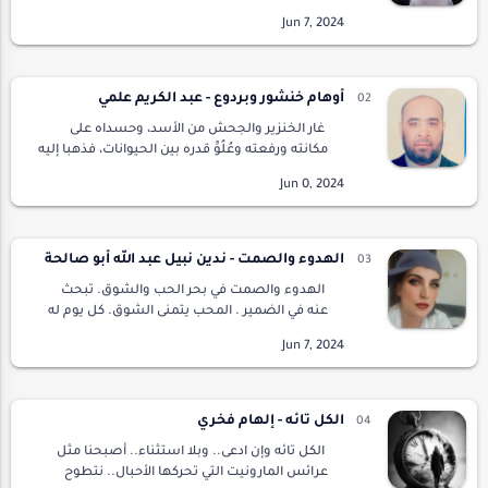
ازرها :اطمني بابا أنا هنا .تبكي الطفلة بدلعهل
تعلمين أن البكاء يحرق قلبه هذه اللحظة …
أوهام خنشور وبردوع - عبد الكريم علمي
غار الخنزير والجحش من الأسد، وحسداه على
مكانته ورفعته وعُلُوِّ قدره بين الحيوانات، فذهبا إليه
في ثياب الناصحين، وبعد تقديم التحية والسلام
وعبارات الوُدِّ والإخاء الزائفة، قال…
الهدوء والصمت - ندين نبيل عبد الله أبو صالحة
الهدوء والصمت في بحر الحب والشوق. تبحث
عنه في الضمير . المحب يتمنى الشوق. كل يوم له
أحداث تحكي قصصا وتروي عطش القلب من حب
أفعالك، أيها البحر الذي لا يعرف أسرارك إلا الذي
خلقك…
الكل تائه - إلهام فخري
الكل تائه وإن ادعى.. وبلا استثناء.. أصبحنا مثل
عرائس المارونيت التي تحركها الأحبال.. نتطوح