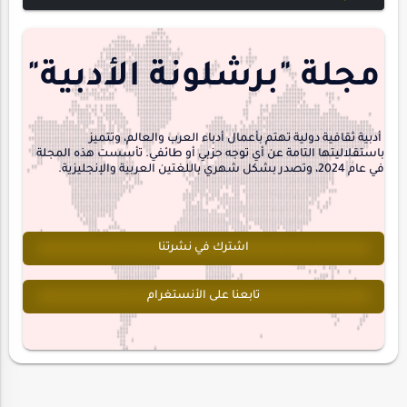
مجلة-أسد
مقالات-ودراسات
منشورتنا
هايكو
مجلة "برشلونة الأدبية"
interview
أدبية ثقافية دولية تهتم بأعمال أدباء العرب والعالم، وتتميز
باستقلاليتها التامة عن أي توجه حزبي أو طائفي. تأسست هذه المجلة
في عام 2024، وتصدر بشكل شهري باللغتين العربية والإنجليزية.
اشترك في نشرتنا
تابعنا على الأنستغرام