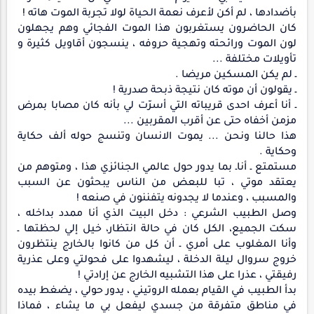
بأضدادها ، لم أكن لأعرف نعمة الحياة لولا تجربة الموت هاته !
كان الحاضرون يستغربون هذا الموت الفجائي وهم يجهلون
لون الموت ورائحته وتهجية حروفه ، ينسجون أقاويل كثيرة و
تأويلات مختلفة ...
ـ لم يكن المسكين مريضا .
ـ يقولون أن موته كان نتيجة ذبحة صدرية !
ـ أنا أعرف احدى قريباته التي أسرّت لي بأنه كان مصابا بمرض
مزمن أخفاه حتى عن أقرب المقربين ...
هذا حالنا ونحن ... يموت الانسان وتنسج حوله ألف حكاية
وحكاية .
مستمتع ـ أناـ بما يدور حول عالمي الجنائزي هذا ، ومتوهم من
يعتقد موتي ، تبا للبعض من الناس يبحثون عن السبب
والمسبب ، وعندما لا يجدونه يتفننون في صنعه !
وصل الطبيب الشرعي : دخل البيت الذي أنا ممدد بداخله ،
سكت الجميع، الكل كان في حالة انتظار، خيل إلي لحظتها ـ
وأنا المغلوب على أمري ـ أن كل من كانوا بالخارج ينتظرون
خروج سروال ليلة الدخلة ، ليشهدوا على فحولتي وعلى عذرية
رفيقتي ، عذرا على هذا التشبيه الخارج عن إرادتي !
بدأ الطبيب في القيام بعمله الروتيني ، يدور حولي ، يضغط بيده
في مناطق متفرقة من جسدي ليفعل بي ما يشاء ، فماذا