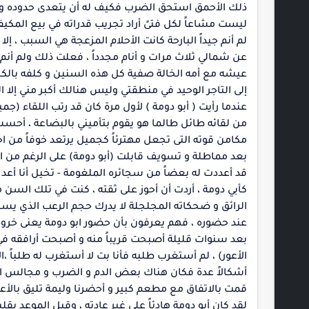
ذلك الأحمق استحق الضرب فكيف له أن يتعدى حدوده و يت
ليست مشاعاً لكل فتىً أراد تجريب قدراته في بيع المكيف
لم أنم جيداً البارحة كانت الأحلام المزعجة هي السبب ، إ
عن شمالي ثلاث مرات و أنام مجدداً ، فعلت ذلك ولم أنم
عيشه مع أمه الخالة صفية كل هذه السنين و كلفه بالكتب و 
إلى التاجر الوحيد في منطقتي وليس هنالك أكبر مني إلا ا
عندما رأيت ( أبو دومة ) لأول مرة كان قد رتب اللقاء (جم
من لقائه طائل طالما هو يقوم بتأميني بالبضاعة ، أحس
مكامن قوته التى تجعل مهترئاً كجميل يرتعد خوفاً من اح
بعد مماطلة و تسويف قابلت (أبو دومة) على الرغم من ال
قد أعددت له بعضاً من سجائره الملغومة - تخيل أنا أعد 
كأبي دومة ، أردت أن أحوز على ثقته ، كنت في تلك السن م
الرائق و ضحكاته المجلجلة لا يدرك حجم الرعب الذي يسب
عند حضوره ، فهم يعرفون بأن حضور ابو دومة يعنى خرو
بعد سنوات قليلة أصبحت قريباً منه و أصبحت أرافقه ف
الأعور) ، لم أستغرب طلبه فأنا بت لا أستغرب له طلباً 
أشكالاً عدة فكان هناك بعض الدم و الضرب و مجالس الص
قمت بالاتفاق مع مطعم كبير و أحضرنا وليمة تليق بالأعور
لقد كان أبو دومة هادئاً على غير عادته ، وقبل الموعد 