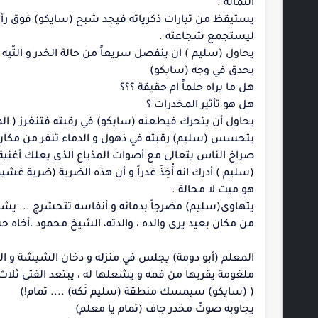
الثمالة .
يستيقظ من تيارات ذكرياته فيجد شبح (سايكو) فوق رأس
ليستجمع شجاعته .
يحاول (سليم ) ان ينفصل سريعاً من حالة الخدر و التّيه
يحدق في وجه (سايكو)
هل ما يراه حلماً ام حقيقة ؟؟؟
هل هو تأثير المخدرات ؟
يحاول أن يتحرك فيطعنه (سايكو) في رقبته فتنغرز ( ال
يتحسس (سليم) رقبته في ذهول و الدماء تنفر من مكان
صراخ الناس يتعالى مع أصوات المذياع الذى يعلك أغنية
(سليم ) أدرك انه أُخِذَ غدراً و أن هذه الضربة (ضربة غشيم
هو ميت لا محالة .
يتهاوى(سليم) مضرجاً بدمائه و أنفاسه تتحشرج ... يش
من مكان بعيد يرى والده ، والدته، الشيخ محمود ،أخاه ح
المعلم (أبو دومة) يجلس في منزله و دخان الشيشة و الس
ملغومة يقربها من فمه و يشعلها له ، يبتعد الفتى ثلاث
( (سايكو) سيمسك منطقة (سليم تَكه) .... تمام!)
يجاوبه صوتٌ مخدر جاف (تمام يا معلم)