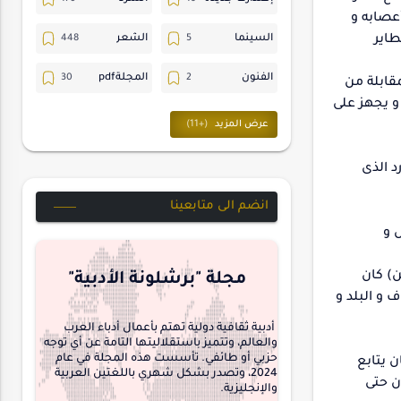
أعصابه و
طاير
السينما
الشعر
الفنون
المجلةpdf
مقابلة من
و يجهز على
المسرح
ترجمات
حسن_يارتي
حوارات
د الذى
خواطر
متابعات
انضم الى متابعينا
 و
مجلة-أسد
مقالات-ودراسات
ن) كان
منشورتنا
هايكو
مجلة "برشلونة الأدبية"
 و البلد و
interview
أدبية ثقافية دولية تهتم بأعمال أدباء العرب
والعالم، وتتميز باستقلاليتها التامة عن أي توجه
حزبي أو طائفي. تأسست هذه المجلة في عام
ن يتابع
2024، وتصدر بشكل شهري باللغتين العربية
ن حتى
والإنجليزية.