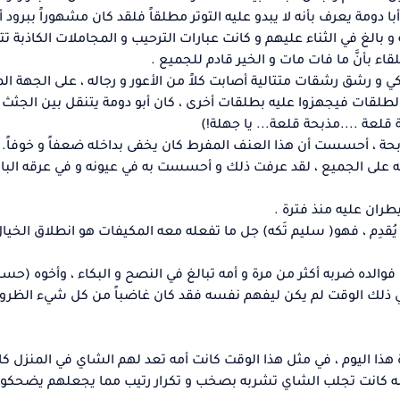
أبا دومة يعرف بأنه لا يبدو عليه التوتر مطلقاً فلقد كان مشهوراً ببرود 
و بالغ في الثناء عليهم و كانت عبارات الترحيب و المجاملات الكاذبة تت
ء بأنَّ ما فات مات و الخير قادم للجميع .
يكي و رشق رشقات متتالية أصابت كلاً من الأعور و رجاله ، على الجهة ال
الطلقات فيجهزوا عليه بطلقات أخرى ، كان أبو دومة يتنقل بين الجثث 
عة ....مذبحة قلعة... يا جهلة!)
مذبحة ، أحسست أن هذا العنف المفرط كان يخفى بداخله ضعفاً و خوفاً.
على الجميع ، لقد عرفت ذلك و أحسست به في عيونه و في عرقه البار
ان عليه منذ فترة .
 يُقدِم ، فهو( سليم تَكه) جل ما تفعله معه المكيفات هو انطلاق الخيال
 فوالده ضربه أكثر من مرة و أمه تبالغ في النصح و البكاء ، وأخوه (حس
في ذلك الوقت لم يكن ليفهم نفسه فقد كان غاضباً من كل شيء الظروف
هذا اليوم ، في مثل هذا الوقت كانت أمه تعد لهم الشاي في المنزل كا
 أمه كانت تجلب الشاي تشربه بصخب و تكرار رتيب مما يجعلهم يضحكو