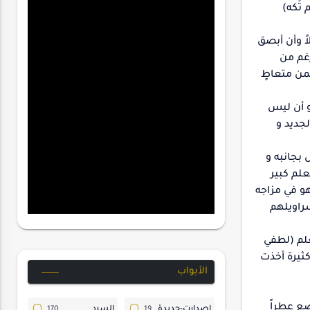
تَكه)
اً وأن أبصق
رغم من
فمن متعاطٍ
 و أن ليس
جديد و
 بجانبه و
علم كبير
هو في مزاجه
سراويلهم
علم (لطفي
كثيرة أخذت
الأبواب
ضع عطراً
إصدارت-جديدة
السرد