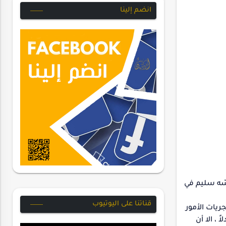
انضم إلينا
سّه سليم في
قناتنا على اليوتيوب
ريات الأمور
، الا أن