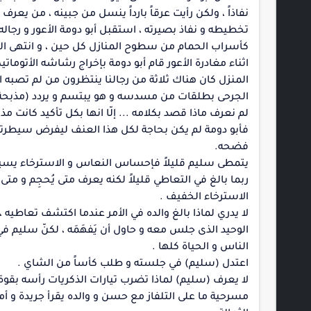
نفاذاً ، ولكن رأيت عرقاً بارداً ينسل من جبينه ، من يعرف 
تخطيطه و نفاذ بصيرته ، استقبل أبو دومة الأعور و رجاله 
كأسراب الحمام من سطوح المنازل كل حين ، و انتهى اللقا
اثناء مغادرة الأعور قام أبو دومة بإخراج رشاشه الأتومات
المنزل كان هناك ثلاثة من رجالنا ينتظرون من لم تصبه 
الجرحى بطلقات من مسدسه و هو يبتسم و يردد (مذبحة قل
لم نعرف ماذا قصد بكلامه ... إلّا انها بكل تأكيد كانت 
فأبو دومة لم يكن بحاجة لكل هذا العنف ليفرض سيطرته 
فضحه.
يتمطى سليم قليلاً فإحساس النعاس و الاسترخاء يسيطر
ربما بالغ في التعاطي قليلاً لكنه يعرف متى يُحجِم و متى
الاسترخاء الخفيف .
لا يدري لماذا بالغ والده في الأمر عندما اكتشف تعاطيه ،
الوحيد الذى جلس معه و حاول أن يَفهَمَه ، لكنّ سليم 
الناس و الحياة كلها .
اعتدل (سليم) في جلسته و طلب كأساً من الشاي .
لا يعرف (سليم) لماذا تضرب تيارات الذكريات رأسه بقوة 
مسرحية ما على التلفاز مع حسن و والده يقرأ جريدة و