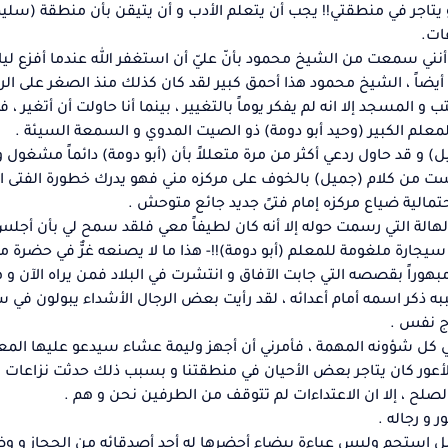
اجر في منطقتي!! يجب أن يتعلم الأدب و أن يتيقن بأن منطقة (سليم 
ات.
لا أنني سمعت من الشيخ محمود بأنّ عليّ أن استغفر الله عندما أفزع ليل
 أيضاً ، الشيخ محمود هذا أحمق كبير لقد كان كذلك منذ الصغر على ال
المسجد إلا انه لم يفكر يوماً بالتغيير ، بينما أنا حاولت أن أتغير ، 
لمعلم الكبير (وحيد أبو دومة) ذو الصيت المدوي و السمعة السيئة .
يل) و قد حاول ردعي أكثر من مرة متعللاً بأن (أبو دومة) دائماً مشغول
ست من كلام (جميل) بالخوف على مركزه مني فهو يدرك خطورة الفتى ال
تمالية ضياع مركزه إمام فتىً جديد جائع متوحش .
هالة التي رسمت حوله إلا أنه كان لطيفاً معي فلقد سمح لي بأن أجلس
سيجارة ملغومة للمعلم (أبو دومة)!!- هذا ما لا يصنعه غرٌّ في حضرة م
بهوراً بقصصه التي جابت الآفاق و انتشرت في البلاد فمن يراه الآن و 
به ذكر اسمه أمام أعدائه ، لقد رأيت بعض الرجال الأشداء يبولون في 
ج نفس .
ي كل شؤونه المهمة ، فأمرني أن أجهز وليمة عشاء سيدعو عليها الم
،الأعور كان يتاجر بعض الأحيان في منطقتنا و بسبب ذلك حدثت نزاعات 
لح ، إلا ان الاعتداءات لم تتوقف من الطرفين نحن و هم .
 و رجاله .
بقليل استحم ولبس عباءة بيضاء أحضرها له أحد أصدقائه من الحجاز و و