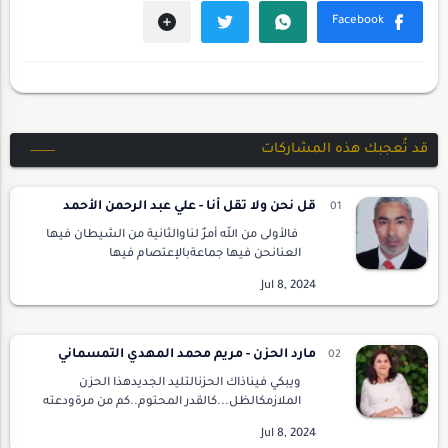
قد تُعجبك هذه المشاركات
قل نحن ولا تقل أنا - علي عبد الرحمن الأحمد
فالأولى من الله أمرٌ لناوالثانية من الشيطان فيها
العنانحن فيها جماعةبالإعتصام فيها
مناعةبالتكافل لايوجد مجاعةلاتقل أناقد قالها
إبليس يوماًخيرٌ منه أنافطرده الله من رحمتهومنع …
مارد الحزن - مريم محمد المهدي التمسماني
ويبكي فيناذاك الحزنالتليد الجديدهذا الحزن
الملازمكالظل...كالقدر المحتوم..كم من مرةودعته
علىاعتاب المرارةوقلت لهبصوتي المبحوحوداعا
..وداعا ..وداعالا يلزمنا وجودكوداعا فانتغير مرحب