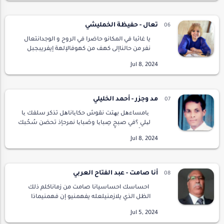
على الذينسرق…
تعال - حفيظة الخمليشي
يا غائبا في المكانو حاضرا في الروح و الوجدانتعال
نفر من حالناإلى كهف من كهوفالإلهة إيفريبجبل
تدغين أو تبقالحيث لا بوصلة ولا خريطةتفهم
المكاننستحم في أول نهر نصادفهفنتخلص من
تبعات ا…
مد وجزر - أحمد الخليلي
یامساءھل بھتت نقوش حكایاناھل تذكر سلفك یا
لیلي ؟في صبح صِبایا وصَبایا نمرحإذ تحضن سُحُبك
قمراًیُسعده غُناؤنایُداعبنا قمرك یا لیليیتوارى خلف
السُحب ویظھر خلف البسمةشوق المتوضى…
أنا صامت - عبد الفتاح العربي
احساسك احساسيانا صامت من زماناكلم ذلك
الظل الذي يلازمنيلعله يفهمنيو إن فهمنيماذا
سيقول ليفي زمن كله اخرسلا يتكلمالا في أكل و
شربلا يعلم شيئاإلا أنه عاريعار عليهلا يستر جاره