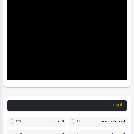
الأبواب
إصدارت-جديدة
السرد