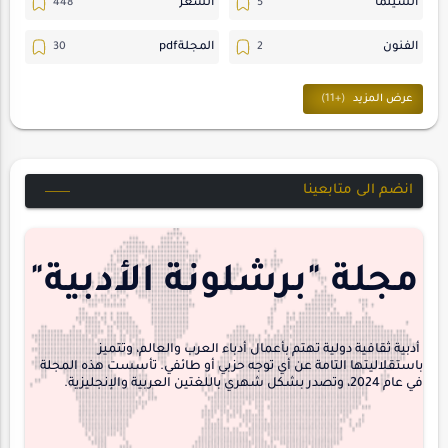
السينما
الشعر
الفنون
المجلةpdf
المسرح
ترجمات
حسن_يارتي
حوارات
خواطر
متابعات
انضم الى متابعينا
مجلة-أسد
مقالات-ودراسات
منشورتنا
هايكو
مجلة "برشلونة الأدبية"
interview
أدبية ثقافية دولية تهتم بأعمال أدباء العرب والعالم، وتتميز
باستقلاليتها التامة عن أي توجه حزبي أو طائفي. تأسست هذه المجلة
في عام 2024، وتصدر بشكل شهري باللغتين العربية والإنجليزية.