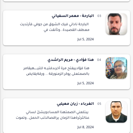
ب…
البارحة - معمر السفياني
البارحة ناداني فيك الشوق من جوفي.فأرتديت
معطف القصيدة..وتأنقت في
الأحاسيس.وتعطرت في الحبر على لقياك.مررت في
الخيالعلى منتجعات التفكير ..فقال:لقد مرت من
هنا ,,وتلك أثار همساته…
هذا فؤادي - مريم الراشدي
هذا فؤادييفتح مرة أخرىدفتيــه للتيـــــهيقامر
بالصمتعلى پوكر الزمنورقة .. ورقةيقايض
بشغافهصولجان العيونوشريحة .. شريحةيصارِف
نشوةًغنيمة النصرعلى طاولة الشطرنجتغامر هذه
المهجةبالملك…
الغرباء - زيان معيلبي
يبتلعني الصمتهذا المساءويشلّ لساني
عنالثرثرةهذا الزمان يراقصالذئب الحمل..وتموت
الفراشاتوهي تؤدي آخررقصاتهاعلى أضواء
النجومعلى مسارحالحياة....أرى الليل يوزعأحلامه