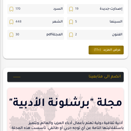
إصدارت-جديدة
السرد
السينما
الشعر
الفنون
المجلةpdf
المسرح
ترجمات
حسن_يارتي
حوارات
خواطر
متابعات
انضم الى متابعينا
مجلة-أسد
مقالات-ودراسات
منشورتنا
هايكو
مجلة "برشلونة الأدبية"
interview
أدبية ثقافية دولية تهتم بأعمال أدباء العرب والعالم، وتتميز
باستقلاليتها التامة عن أي توجه حزبي أو طائفي. تأسست هذه المجلة