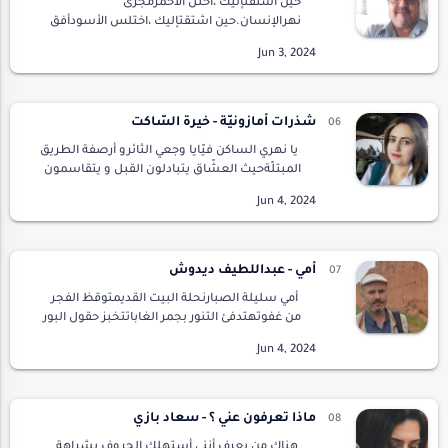
حين اشتقتإليك ،احتل الأحمرمجرى
نهرالإنسان.حين اشتقتإليك ،اختلس الأسودأفق
أعينناوانتشىبين نار ودخان.حين اشتقتإليك ،أينعت
للأخضرأزهاراوصار للعواصمعصافير ترفضرقصة
الذلوالهوان .الآن وج…
شذرات أمازونيّة - خيرة السّاكت
يا نهري الساكن فيّايا وجعي الثائرو أرصفة الطريق
المبتلّةحيث العشّاق يتبادلون القبل و يتقاسمون
طعم حبّات الفستقعند ارتعاشة أوّل عناقو دفء
اليدين و الحضنتصعد الموجة فوق الرّصيف…
أمي - عبداللطيف ديدوش
أمي سليلة الصبارنحلة البيت القديمتوقظ الفجر
من غفوتهتدفئ التنور بجمر الغاباتتخبز حقول البور
بعشر زنابقتسقي حيوات بثدييهاوتنظف أدران
العالمأمي أنثى العناصرجاءها المخاض إلى سفح…
ماذا تعرفون عني ؟ - سعاد بازي
هناك من يعرف أنني أستهلك الحروف بشراهة