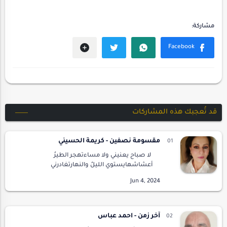
قد تُعجبك هذه المشاركات
مقسومة نصفين - كريمة الحسيني
لا صباح يعنيني ولا مساءتهجر الطيرُ
أعشاشهايستوي الليلُ والنهارتغادرني
أمنياتيتتدحرجُ إبتسامتيويختفي القمركنا نخططُ
للربيعوكيف ستتكور النهودكلما سافرنا مع الرّيحلا
أطيقُ البرد…
آخر زمن - احمد عباس