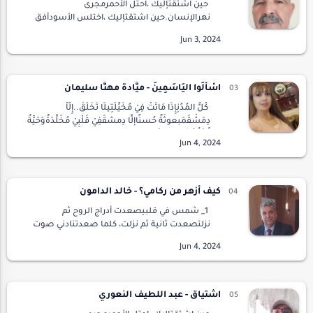
حين اشتقتإليك ،احتل الأحمرمجرى
نهرالإنسان.حين اشتقتإليك ،اختلس الأسودأفق
أعينناوانتشىبين نار ودخان.حين اشتقتإليك ،أينعت
للأخضرأزهاراوصار للعواصمعصافير ترفضرقصة
الذلوالهوان .ا…
اسْأَلُوا اليَاسَمِينَ - ميَّادة مهنَّا سليمان
كُلُّ المُدُنِإِذَا مَاتَتْ فِيْ مُخَيِّلَتِيلَا تُخْلَقُ..إِلَّاْ
دِمَشْقَمَبعوثَةٌ حُسنًاإلَّا دِمشقَفِيْ قَلْبِيْ مُخَلَّدَةٌوَحَيَّةٌ
تُرْزَقُكُلُّ المُدُنِإذَا اصطلَتْ ب…
كيف أزهر من ركامي؟ - خالد الدامون
1_ شمس في قلبيصعدت أدراج الروح ثم
نزلتصعدت ثانية ثم نزلت، كلما صعدتنادني صوت
خفيض: انبثق منكانبثاق بذرة من صخرة..نزلت أدراج
الروح ثم صعدتنزلت ثانية ثم صعدت، نادنيصوت
هسيس اله…
اشتياق - عبد اللطيف النعوري