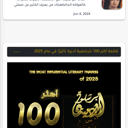
،كالفواكه الجافةهناك من يعرف الكثير عن صمتي
العريقلكنهم لا يعرفون شيئا عن ثرثرتيأنا لي ثرثرة
عامرةولي ثرثرات فارغةكأن أقول لكم مثلا :أن…
قائمة أكثر 100 شخصية أدبية تأثيرًا في عام 2025