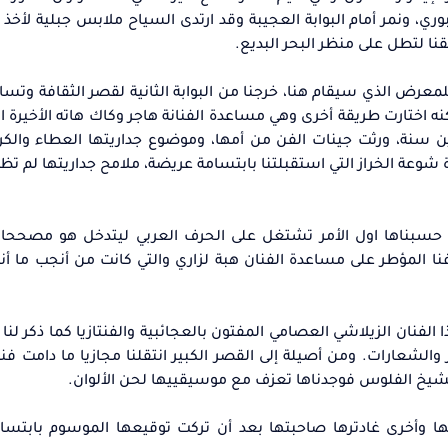
، ونمر أمام البوابة العجيبة وقد ارتدى السياح ملابس جبلية لأخذ ص
قنا لتطل على منظر البحر البديع.
للمعرض الذي سيقام هنا، خرجنا من البوابة الثانية لقصر الثقافة وتسا
ه اختارت طريقة أخرى وهي مساعدة الفنانة هاجر وكاك هاته الأخيرة ا
ن سنة، ورثت جينات الفن من أمها، وموضوع جداريتها العطاء والكر
شوعة الخراز التي استقبلتنا بابتسامة عريضة، ملامح جداريتها لم تظ
لتي حسبناها اول الأمر تشتغل على الحرف العربي ليتدخل هو مصححا
ا المؤطر على مساعدة الفنان هبة لزاري والتي كانت من أنجب ما 
 الفنان الزيلاشي العصامي المفتون بالعجائبية والفنتازيا كما ذكر لنا
ز والشعارات. ومن أصيلة إلى القصر الكبير انتقلنا مجازيا ما دامت فن
الشيخ الفلوس فوجدناها تعزف مع موسيقييها لحن الألوان.
ضها وأخرى غادترها صاحبتها بعد أن تركت توقيعها الموسوم بابتسا