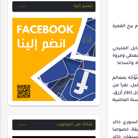
انضم إلينا
دية عشرة صباحاً، أمام برج القمرة
م جايل المليحي
لمعطي ومروة
ا واتساعا.
ِّجُه بمعالم
بل، نقرأ من
 داخل إطار أزرق،
سنة الماضية
السوري خالد
قناتنا على اليوتيوب
ميقة، خصوصا
سنغادر خالد