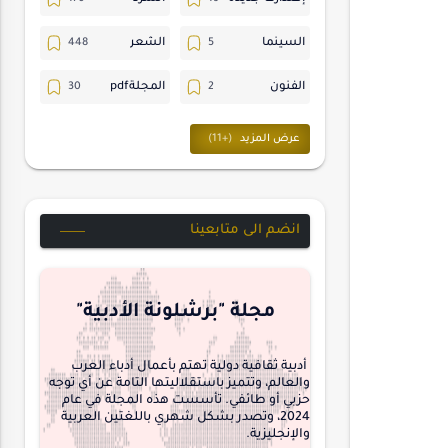
السينما
الشعر
الفنون
المجلةpdf
المسرح
ترجمات
حسن_يارتي
حوارات
خواطر
متابعات
انضم الى متابعينا
مجلة-أسد
مقالات-ودراسات
منشورتنا
هايكو
مجلة "برشلونة الأدبية"
interview
أدبية ثقافية دولية تهتم بأعمال أدباء العرب
والعالم، وتتميز باستقلاليتها التامة عن أي توجه
حزبي أو طائفي. تأسست هذه المجلة في عام
2024، وتصدر بشكل شهري باللغتين العربية
والإنجليزية.