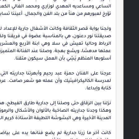
الساعي ومساعديه المهدي لوزاري ومحمد الغالي الكعبوري
تؤرخ لعبورهم من هناْ من بلد الفن والجمال. أعيننا تساب
ولجنا بوابة قصر الثقافة وكانت الأشغال جارية للإعداد 
صديقتنا نور دعنون، هي بالمناسبة عضوة في فريقنا ولكن
الرباط وحاليا تعيش في سلا وهي ابنة الأربع والعشري
عملها مدهشا، ويشع بهجة. وصلنا عند الفنانة المتميزة 
أسلوبها المنظم يَشِي بأن العمل سيكون متقنا.
عرجنا على الفنان حمزة عبد رحيم وأبهرتنا جداريته ا
لمدرسة الكاليكرافيتيك وأن عمله هو شعر صامت. عرفن
كتابة وإبداعا.
نزلنا بين الزقاق حتى وصلنا إلى جدارية طارق الفيطح، هذا
وهكذا وجدنا جداريته الصاخبة بالألوان والأشكال والرمو
المدينة الأخيرة وهي البشوشة اللطيفة الأستاذة كريم 
كانت آخر ما زرنا جدارية لم يضع فنانها يده على بيا