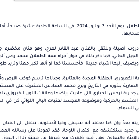
كان ملتقانا، نحن أطفال مشغل التعبير الأدبي وكتابة الطفل، يوم الأحد 7 يوليوز 2024، في الساعة الحا
صحابها.
ز 2024، فها نحن نسير في دروب أصيلة ونلتقي بالفنان عبد القادر لعرج، وهو فنان مخضر
ع الجيل الحالي، كما ذكر ذلك في حوار أجراه معه الطفلان محمد رضى أ
 ويضيف إليها اشياء جديدة، فأحسسنا كما لو أنها تكبر معنا وتزيد طول
الكعبوري، الطفلة المجدة والمثابرة، وجدناها ترسم كوكب الأرض وتُتَو
الضاربة جذوره في التاريخ وبرج محمد السادس المشرف على المستق
ال 2030 لكرة القدم. نصل إلى جدارية نرجس الجباري التي غادرت بياضها وعانقت اللون الفيروزي
ه المتسم بالحركية وموضوعه المجسد لفتيات البالي اللواتي كن في ال
في السماء.
يته بعدْ وإن كنا نعتقد أنه سيبقى وفيا لأسلوبه. ننتقل إلى الفنان 
اب جديد سنكتشفه مع اكتمال اللوحة، فقد تعودنا على رسائله الع
والإيثار والتعاون وهي قيم ظهرت مع غيرها في محنة زلزال الحوز. 