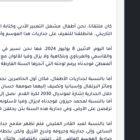
التاريخي. فانطلقنا للتعرف على جداريات هذا الموسم وأ
أما اليوم، الاثنين 8 يوليو
والقاسمي والغرباوي وبلكاهية ولا يزال وفيا للألوان م
ألمعطيْ فوجدناه يرمم لوحته التي أنجزها السنة الفارطة
أما بالنسبة لجداريات الأطفال، فكان أول الحاضرين نجمة 
ومآثر البرتغال وإسبانيا وتضيف إليهما صومعة حسان 
خلال الجدارية إشارة لموندي
أما بالنسبة لمحمد حيزون فوجدناه لايزال وفيا لأسلوب
ترقصن على الأرض، وفي جدارية هذه السنة بتن يحلقن 
أما بالنسبة لعبد القادر المليحي فلم تظهر ملامح جدار
الساعي وإلى جداريته وحروفه وتدرج الأزرق ولكن بخط
جدارية الموسم الماضي التي اعتنت بالتضامن والتآزر 