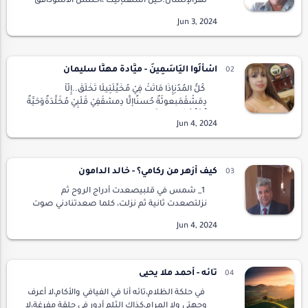
نهرالإنسان.حين اشتقتإليك ،اختلس الأسودأفق
أعينناوانتشىبين نار ودخان.حين اشتقتإليك ،أينعت
للأخضرأزهاراوصار للعواصمعصافير ترفضرقصة
الذلوالهوان .الآن وج…
اسْأَلُوا اليَاسَمِينَ - ميَّادة مهنَّا سليمان
كُلُّ المُدُنِإِذَا مَاتَتْ فِيْ مُخَيِّلَتِيلَا تُخْلَقُ..إِلَّاْ
دِمَشْقَمَبعوثَةٌ حُسنًاإلَّا دِمشقَفِيْ قَلْبِيْ مُخَلَّدَةٌوَحَيَّةٌ
تُرْزَقُكُلُّ المُدُنِإذَا اصطلَتْ ب…
كيف أزهر من ركامي؟ - خالد الدامون
1_ شمس في قلبيصعدت أدراج الروح ثم
نزلتصعدت ثانية ثم نزلت، كلما صعدتنادني صوت
خفيض: انبثق منكانبثاق بذرة من صخرة..نزلت أدراج
الروح ثم صعدتنزلت ثانية ثم صعدت، نادنيصوت
هسيس اله…
تائه - أحمد ملا يحيى
في حلكة الظلام،تائه أنا في الفيافي والأكام،لا أعرف
وجهتي ولا المرام،كذاك الثلم أدور في حلقة مفرغة،لا