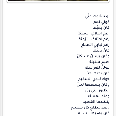
لو سألوكِ عنِّي
قولي لهم:
كان يحبُّها
رغمَ اختلافِ الأمكنة
رغم اختلافِ الأزمنة
رغم تباينِ الأعمارِ
كانَ يحبُّها
وكان يرسلُ عند كلِّ
صبحٍ سنبلة
قولي لهم مثلا:
كان يحبها حبَّ
حواء للابنِ السقيم
وكان يسمعها لحنَ
الطُّيورِ التي ربَّى
وعند المساءِ
ينشدها القصيد
وعند مطلعِ كل قصيدةٍ
كان يهديها السلام