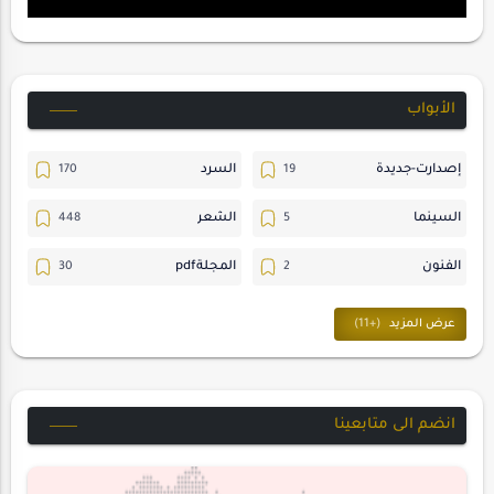
الأبواب
إصدارت-جديدة
السرد
السينما
الشعر
الفنون
المجلةpdf
المسرح
ترجمات
حسن_يارتي
حوارات
خواطر
متابعات
انضم الى متابعينا
مجلة-أسد
مقالات-ودراسات