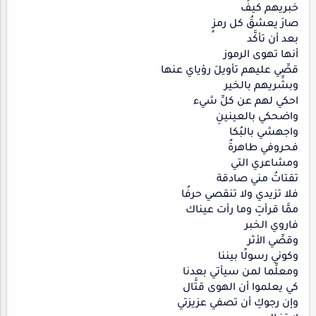
خبريهم كيفَ
صارَ يعشقُ كل رمزٍ
بعد أن تأكَّد
أنها تهوى الرموز
قصِّي عليهم تأويلَ رؤياي عنها
وبشِّريهم بالخير
احكي لهم عن كلِّ شيء
واضحكي بالعينينِ
واجهشي بالبُكا
فحروفي طاهرةٌ
ومشاعري التي
تقتاتُ مني صادقة
فلا تزيدي ولا تنقصي حرفُا
ممَّا قرأتِ وما رأت عيناك
فاروي الخبر
وقصِّي الأثر
وكوني رسولًا بيننا
ومعلِّما لمن سيأتي بعدنا
كي يعلموا أن الهوى قتَّال
وإن رجوكِ أن تصفي عزيزتي