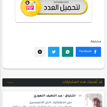
قد تُعجبك هذه المشاركات
اشتياق - عبد اللطيف النعوري
حين اشتقتإليك ،احتل الأحمرمجرى