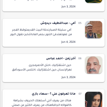
إشارات ولا دلائل ولا أعلام.في البعيد تراء لي
قبس،قلت للنفس وللهلوسات،إني …
أمي - عبداللطيف ديدوش
أمي سليلة الصبارنحلة البيت القديمتوقظ الفجر
من غفوتهتدفئ التنور بجمر الغاباتتخبز حقول البور
بعشر زنابقتسقي حيوات بثدييهاوتنظف أدران
العالمأمي أنثى العناصرجاءها المخاض إلى سفح…
آخر زمن - احمد عباس
حين اشتقتإليك ،احتل الأحمرمجرى
نهرالإنسان.حين اشتقتإليك ،اختلس الأسودأفق
أعينناوانتشىبين نار ودخان.حين اشتقتإليك ،أينعت
للأخضرأزهاراوصار للعواصمعصافير ترفضرقصة
الذلوالهوان .ا…
ماذا تعرفون عني ؟ - سعاد بازي
هناك من يعرف أنني أستهلك الحروف بشراهة
،كالفواكه الجافةهناك من يعرف الكثير عن صمتي