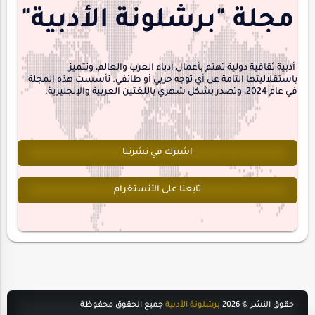
منشورتنا
هايكو
مجلة "برشلونة الأدبية"
interview
أدبية ثقافية دولية تهتم بأعمال أدباء العرب والعالم، وتتميز
باستقلاليتها التامة عن أي توجه حزبي أو طائفي. تأسست هذه المجلة
في عام 2024، وتصدر بشكل شهري باللغتين العربية والإنجليزية.
اشترك في نشرتنا
تابعنا على الأنستغرام
حقوق النشر ©
2026
برشلونة الأدبية
جميع الحقوق محفوظة