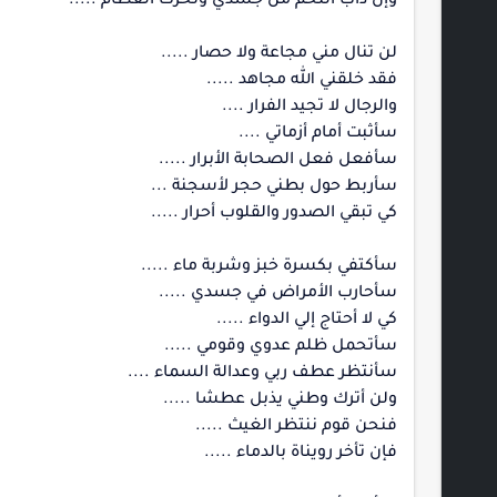
وإن ذاب اللحم من جسدي ونخرت العظام .....
لن تنال مني مجاعة ولا حصار .....
فقد خلقني الله مجاهد .....
والرجال لا تجيد الفرار ....
سأثبت أمام أزماتي ....
سأفعل فعل الصحابة الأبرار .....
سأربط حول بطني حجر لأسجنة ...
كي تبقي الصدور والقلوب أحرار .....
سأكتفي بكسرة خبز وشربة ماء .....
سأحارب الأمراض في جسدي .....
كي لا أحتاج إلي الدواء .....
سأتحمل ظلم عدوي وقومي .....
سأنتظر عطف ربي وعدالة السماء ....
ولن أترك وطني يذبل عطشا .....
فنحن قوم ننتظر الغيث .....
فإن تأخر رويناة بالدماء .....