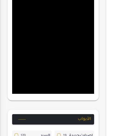
الأبواب
إصدارت-جديدة
السرد