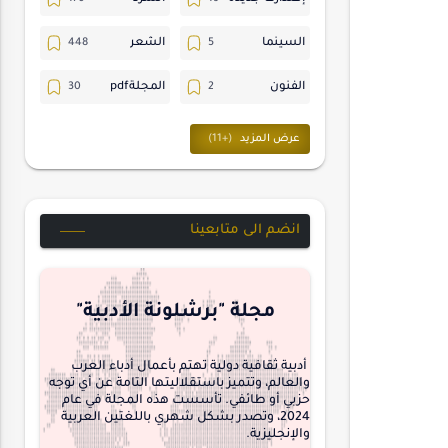
السينما
الشعر
الفنون
المجلةpdf
المسرح
ترجمات
حسن_يارتي
حوارات
خواطر
متابعات
انضم الى متابعينا
مجلة-أسد
مقالات-ودراسات
منشورتنا
هايكو
مجلة "برشلونة الأدبية"
interview
أدبية ثقافية دولية تهتم بأعمال أدباء العرب
والعالم، وتتميز باستقلاليتها التامة عن أي توجه
حزبي أو طائفي. تأسست هذه المجلة في عام
2024، وتصدر بشكل شهري باللغتين العربية
والإنجليزية.