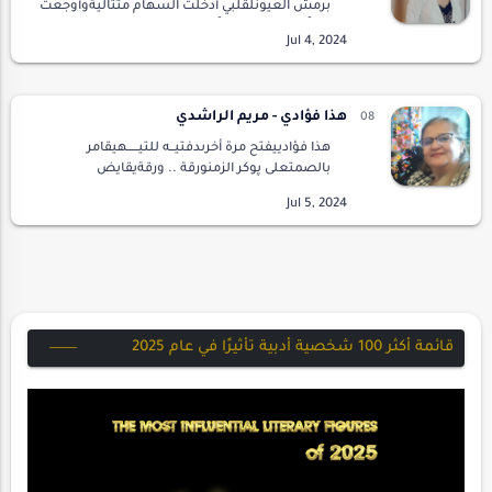
برمش العيونلقلبي أدخلت السهام متتاليةوأوجعت
قلباً في هواك متيماًجرح القلوب كسر الخواطروهل
أن تجبر من حبيب يلوملا تقل انك بالغي…
هذا فؤادي - مريم الراشدي
هذا فؤادييفتح مرة أخرىدفتيــه للتيـــــهيقامر
بالصمتعلى پوكر الزمنورقة .. ورقةيقايض
بشغافهصولجان العيونوشريحة .. شريحةيصارِف
نشوةًغنيمة النصرعلى طاولة الشطرنجتغامر هذه
المهجةبالملك…
قائمة أكثر 100 شخصية أدبية تأثيرًا في عام 2025