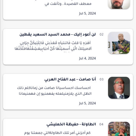
معطف القصيدة..وتأنقت في
الأحاسيس.وتعطرت في الحبر على لقياك.مررت في
الخيالعلى منتجعات التفكير ..فقال:لقد مرت من
هنا ,,وتلك أثار همساته…
لن أعود إليك - محمد السيد السعيد يقطين
أَهَذِهِ يَا قلبُ فَاتنتيآهِ مُعَذِّبتي قَاتِلَتِيكُلُّ جِرَاحِي
آلاميتِلكَ الَّتِي أَسميْتُهَا كُلَّ أحبَابِيعَشِقْتُهَامَلَّكْتُهَا
رُوحِي وَوجدانيخَانَتْنِي حَبِيبَتِي و…
أنا صامت - عبد الفتاح العربي
احساسك احساسيانا صامت من زماناكلم ذلك
الظل الذي يلازمنيلعله يفهمنيو إن فهمنيماذا
سيقول ليفي زمن كله اخرسلا يتكلمالا في أكل و
شربلا يعلم شيئاإلا أنه عاريعار عليهلا يستر جاره
و…
الطاولة - حفيظة الخمليشي
كم أحزنني أمر تلك الطاولةالتي جمعتنا يوم