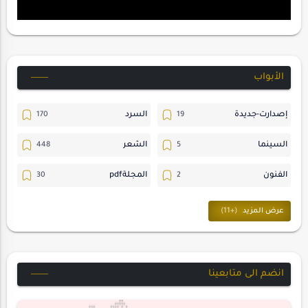
الأبواب
إصدارت-جديدة
السرد
السينما
الشعر
الفنون
المجلةpdf
المسرح
ترجمات
حسن_يارتي
حوارات
خواطر
متابعات
انضم الى متابعينا
مجلة-أسد
مقالات-ودراسات