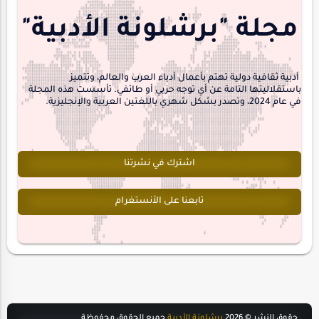
منشورتنا
هايكو
مجلة "برشلونة الأدبية"
interview
أدبية ثقافية دولية تهتم بأعمال أدباء العرب والعالم، وتتميز
باستقلاليتها التامة عن أي توجه حزبي أو طائفي. تأسست هذه المجلة
في عام 2024، وتصدر بشكل شهري باللغتين العربية والإنجليزية.
اشترك في نشرتنا
تابعنا على الأنستغرام
حقوق النشر ©
2026
برشلونة الأدبية
جميع الحقوق محفوظة