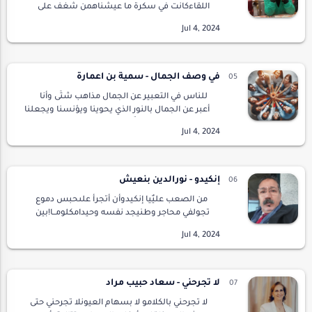
اللقاءكانت في سكرة ما عيشناهمن شغف على
محيطهاهمس مسكونبحكايات الشوقنظراتي و
هي تعانقشواطىء عينيكنبرة صوتكوهي تنسكب
شهدا على قلبيأنا ب…
في وصف الجمال - سمية بن اعمارة
للناس في التعبير عن الجمال مذاهب شتّى وأنا
أعبر عن الجمال بالنور الذي يحوينا ويؤنسنا ويجعلنا
رغم عتمة الطريق لا نَظِل...في جمالهم يتوجه
الذكاء وتجمّله الأخلاق الحميدة ما يلبث…
إنكيدو - نورالدين بنعيش
من الصعب عليٌيا إنكيدوأن أتجرأ علىحبس دموع
تجولفي محاجر وطنيجد نفسه وحيدامكلومــا!بين
لحظة ولحظةيدمن كثيرا شعريحتى وهو
يُجلدبسياط متعطشين للانتقاميتحسس نبض
كلماتيمحمومــاعليه…
لا تجرحني - سعاد حبيب مراد
لا تجرحني بالكلامو لا بسهام العيونلا تجرحني حتى