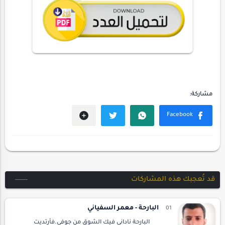
قد تُعجبك هذه المشاركات
البارحة - معمر السفياني
البارحة ناداني فيك الشوق من جوفي.فأرتديت