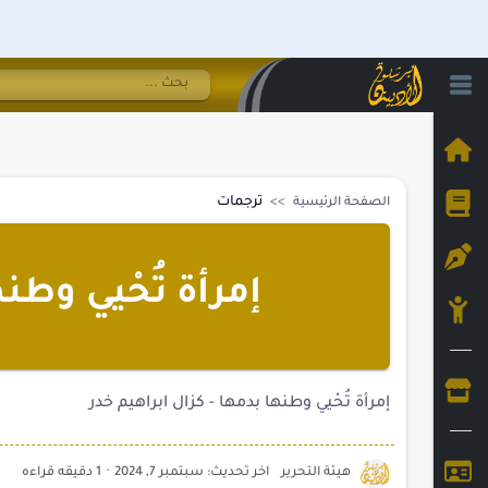
ترجمات
الصفحة الرئيسية
إمرأة تُحْيي وطن
إمرأة تُحْيي وطنها بدمها - كزال ابراهيم خدر
1 دقيقه قراءه