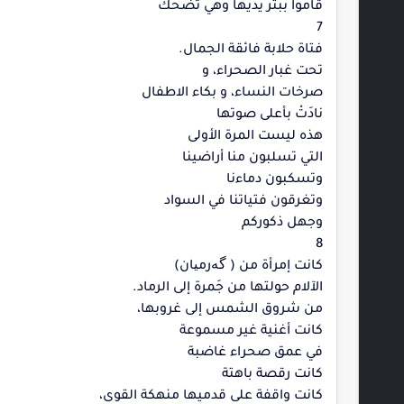
قاموا ببتْر يديها وهي تضحك
7
فتاة حلابة فائقة الجمال.
تحت غبار الصحراء، و
صرخات النساء، و بكاء الاطفال
نادَتْ بأعلى صوتها
هذه ليست المرة الأولى
التي تسلبون منا أراضينا
وتسكبون دماءنا
وتغرقون فتياتنا في السواد
وجهل ذكوركم
8
كانت إمرأة من ( گەرمیان)
الآلام حولتها من جَمرة إلى الرماد.
من شروق الشمس إلى غروبها،
كانت أغنية غير مسموعة
في عمق صحراء غاضبة
كانت رقصة باهتة
كانت واقفة على قدميها منهكة القوى،