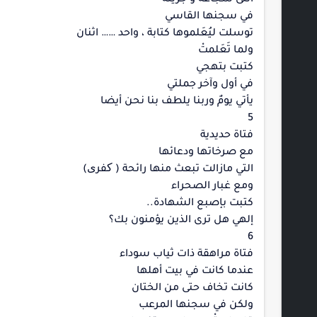
في سجنها القاسي
توسلت ليُعَلموها كتابة ، واحد …… اثنان
ولما تَعَلمتْ
كتبت بتهجي
في أول وآخر جملتي
يأتي يومٌ وربنا يلطف بنا نحن أيضا
5
فتاة حديدية
مع صرخاتها ودعائها
التي مازالت تبعث منها رائحة ( کفری)
ومع غبار الصحراء
كتبت بإصبع الشهادة..
إلهي هل ترى الذين يؤمنون بك؟
6
فتاة مراهقة ذات ثياب سوداء
عندما كانت في بيت أهلها
كانت تخاف حتى من الختان
ولكن في سجنها المرعب