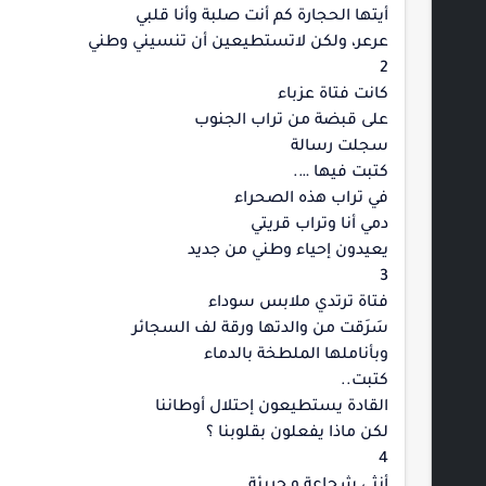
أيتها الحجارة كم أنت صلبة وأنا قلبي
عرعر، ولكن لاتستطيعين أن تنسيني وطني
2
كانت فتاة عزباء
على قبضة من تراب الجنوب
سجلت رسالة
كتبت فيها ….
في تراب هذه الصحراء
دمي أنا وتراب قريتي
يعيدون إحياء وطني من جديد
3
فتاة ترتدي ملابس سوداء
سَرَقت من والدتها ورقة لف السجائر
وبأناملها الملطخة بالدماء
كتبت..
القادة يستطيعون إحتلال أوطاننا
لكن ماذا يفعلون بقلوبنا ؟
4
أنثى شجاعة و جريئة