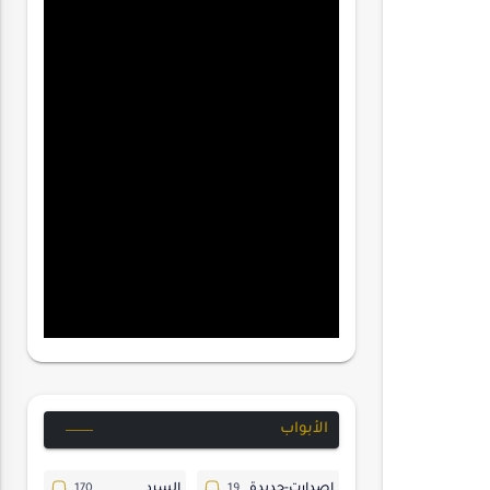
الأبواب
إصدارت-جديدة
السرد