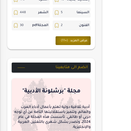
السينما
الشعر
الفنون
المجلةpdf
المسرح
ترجمات
حسن_يارتي
حوارات
خواطر
متابعات
انضم الى متابعينا
مجلة-أسد
مقالات-ودراسات
منشورتنا
هايكو
مجلة "برشلونة الأدبية"
interview
أدبية ثقافية دولية تهتم بأعمال أدباء العرب
والعالم، وتتميز باستقلاليتها التامة عن أي توجه
حزبي أو طائفي. تأسست هذه المجلة في عام
2024، وتصدر بشكل شهري باللغتين العربية
والإنجليزية.