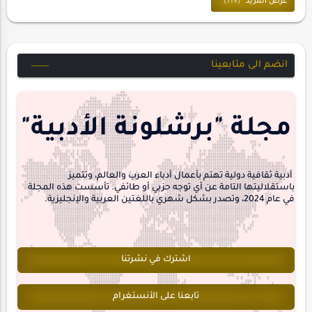
حسن_يارتي
حوارات
خواطر
متابعات
انضم الى متابعينا
مجلة-أسد
مقالات-ودراسات
منشورتنا
هايكو
مجلة "برشلونة الأدبية"
interview
أدبية ثقافية دولية تهتم بأعمال أدباء العرب والعالم، وتتميز
باستقلاليتها التامة عن أي توجه حزبي أو طائفي. تأسست هذه المجلة
في عام 2024، وتصدر بشكل شهري باللغتين العربية والإنجليزية.
اشترك في نشرتنا
تابعنا على الأنستغرام