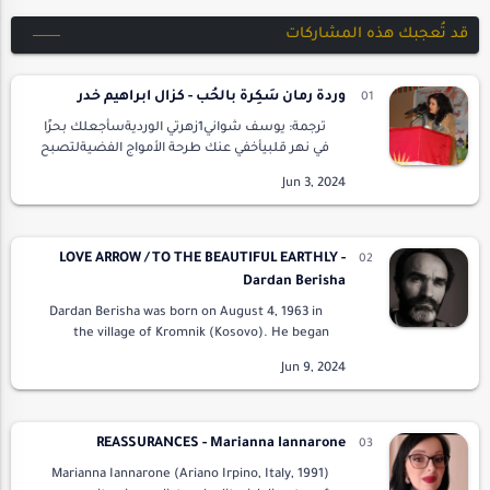
قد تُعجبك هذه المشاركات
وردةُ رمان سَكِرةٌ بالحُب - كزال ابراهيم خدر
ترجمة: يوسف شواني1زهرتي الورديةسأجعلك بحرًا
في نهر قلبيأخفي عنك طرحة الأمواج الفضيةلتصبح
ربيعًا لظلال روحيكي لا تصفرَّ وريقات
الخريف2سأجعلك طرحةَ عروسِ ليلةِ الثَّلجليتفتحَ
ب…
LOVE ARROW / TO THE BEAUTIFUL EARTHLY -
Dardan Berisha
Dardan Berisha was born on August 4, 1963 in
the village of Kromnik (Kosovo). He began
writing in the sixth grade. Berisha has published
children's poems in the magaz…
REASSURANCES - Marianna Iannarone
Marianna Iannarone (Ariano Irpino, Italy, 1991)