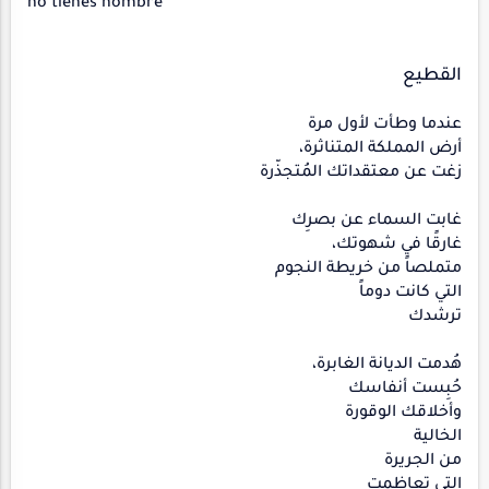
no tienes nombre
القطيع
عندما وطأت لأول مرة
أرض المملكة المتناثرة،
زغت عن معتقداتك المُتجذّرة
غابت السماء عن بصرِك
غارقًا في شهوتك،
متملصاً من خريطة النجوم
التي كانت دوماً
ترشدك
هُدمت الديانة الغابرة،
حُبِست أنفاسك
وأخلاقك الوقورة
الخالية
من الجريرة
التي تعاظمت