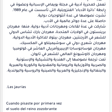
تعمل كمحررة أدبية في مجلة بويمامي الإسبانية وعضوة في
رابطة "دائرة الأدباء" الفنزويلية، التي تأسست في عام 1989.
نُشرت نصوصها في عدة أنثولوجيات دولية.
حاصلة على عدة جوائر عالمية في الأدب.
شاركت في عدة لقاءات ومهرجانات أدبية دولية، منها: مهرجان
برينستون في الولايات المتحدة، مهرجان بارك تشاس الدولي
للشعر في الأرجنتين، مهرجان بيتولا للذاكرة الأدبية الدولية،
مهرجان شعري دولي في سوشيميلكو في المكسيك،
مهرجان فوساجوساجا الإيبيروأمريكي العاشر في كولومبيا
ومهرجان كاوشيونغ العالمي للشعر في تايوان.
تمت ترجمة نصوصها إلى الهندية والتشيكية والإستونية
والصربية والأوزبكية والرومانية والمقدونية والكورية والعبرية
والبنغالية والإنجليزية والعربية والصينية والروسية والبولندية.
Las jaurías.
Cuando pisaste por primera vez
el suelo del reino zozobrante