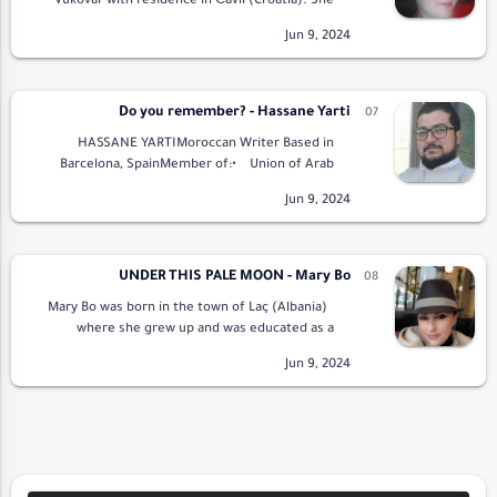
Vukovar with residence in Čavli (Croatia). She
engaged in writing poetry and prose. Her
published two independent collections of p…
Do you remember? - Hassane Yarti
HASSANE YARTIMoroccan Writer Based in
Barcelona, SpainMember of:• Union of Arab
Writers• Arab Elite Union for Poetry and
LiteraturePresident …
UNDER THIS PALE MOON - Mary Bo
Mary Bo was born in the town of Laç (Albania)
where she grew up and was educated as a
violinist and flutist in general education. Mary
has lived in Athens (Greece) …