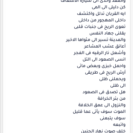
واصعد وحدى الى سيارة الاسعاف
كن دليلى الى المى
ايه القربان تدلل واكتشف
داخلى المهجور من داخلى
تعوى الريح فى جنبات قلبى
يقلنى جهاد النفس
والمدينة تسير الى مثواها الاخير
أعانق عشب المشاعر
وأشعل نار الرقيه فى الفجر
انسى الصعود الى التل
واحمل خبزى وبعض مائى
أرش الريح فى طريقى
ويحملنى ظلى
الى ظلى
هل تصدق فى الصعود
من بئر الخرافة
والنزول الى عمق الخلافة
الموت سوف يأتى عما قليل
سوف يتبعنى
واتبعه
خلف صوت نهار الحنين