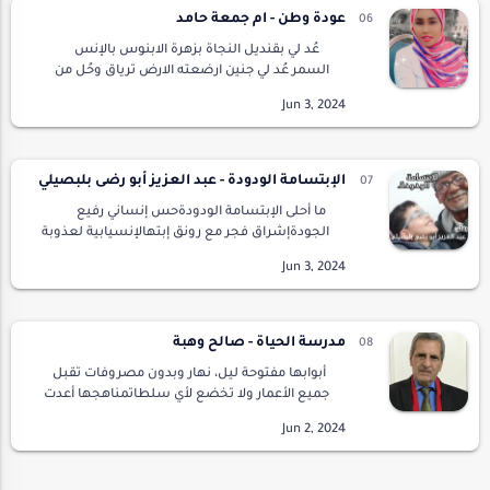
عودة وطن - ام جمعة حامد
عُد لي بقنديل النجاة بزهرة الابنوس بالإنس
السمر عُد لي جنين ارضعته الارض ترياق وحُل من
قبلة النيلين عُد لي وطن في نبضٍ مهلل بالمطر عُد
للحقيقة لا الدجل&…
الإبتسامة الودودة - عبد العزيز أبو رضى بلبصيلي
ما أحلى الإبتسامة الودودةحس إنساني رفيع
الجودةإشراق فجر مع رونق إبتهالإنسيابية لعذوبة
أنشودةنبضها أبلغ من فصيح البيانبسلاسة
معزوفة لزغرودةكأنها قوس قزح بهي الجمالله
شموع من ا…
مدرسة الحياة - صالح وهبة
أبوابها مفتوحة ليل، نهار وبدون مصروفات تقبل
جميع الأعمار ولا تخضع لأي سلطاتمناهجها أعدت
على أيدي أصحاب خبراتتحتوي على دروس في
التجارب والصدماتجغرافيتها تشمل تضاريس
ورياح و…