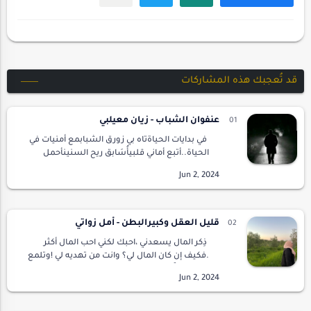
قد تُعجبك هذه المشاركات
عنفوان الشباب - زيان معيلبي
في بدايات الحياةتاه بي زورق الشبابمع أمنيات في
الحياة..أتبع أماني قلبيأُسَابق ريح السنينأحمل
حقائب أحلاميراكضا في دنيا الخيالليس في عيني
أرىغيرُ زهرٍ يكسو دُنيايَاخضرارغيرُ ز…
قليل العقل وكبيرالبطن - أمل زواتي
ذِكر المال يسعدني ،احبك لكني احب المال أكثر
.فكيف إن كان المال لي؟ وانت من تهديه لي !وتلمع
عيناك حباً حين أقتني قطعة جديدة من الذهب
.اوتدرك أن قطعة الماس تلك تناديني! شكرا لا…