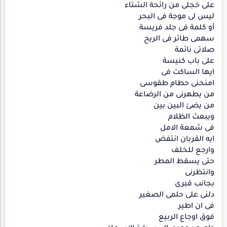
على خجلى من رائحة الشتاء
ليس لى موجة فى البحر
أو كلمة فى جلد فريسة
سهمى طائر فى الريح
صلاتى نائمة
على باب كنيسة
ايها الساكت فى
امنحنى حطام طقوسى
من يطهرنى من الرضاعة
من يضئ البين بين
ويبعث الظلام
فى شمعة الامل
ايه القربان انتفض
وارجع للخلف
حتى يسقط المطر
وانتظرنى
بجانب قبرى
دلنى على حلمى الصغير
فى ان اطير
فوق اوجاع الربيع