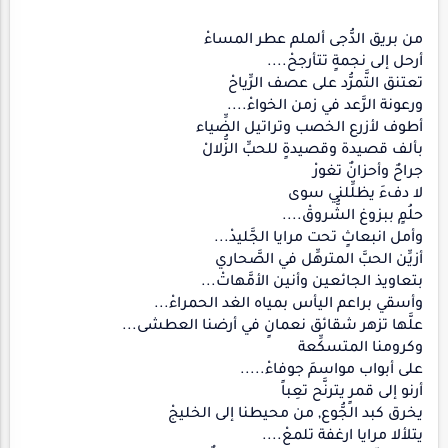
من بريق الدُّجى ألملم عطر المساءْ
أرحل إلى نجمةٍ تتأرجحْ....
تعتنق التَّمرُّد على عصف الرِّياحْ
ورعونة الرَّعد في زمن الخواءْ....
أطوف لأزرع الخصب وتراتيل الضِّياء
بألف قصيدة وقصيدةٍ للحبِّ الزُّلالْ
جراحٌ وأحزانٌ تغورْ
لا دفءَ يظلِّلني سوى
حلُمٍ ببزوغ الشُّروقْ....
وأمل انبعاثٍ تحت مرايا الجَّليدْ...
أزيِّن الحبَّ المترهِّل في الصَّحاري
بتعاويذ الجائعين وأنين الأمَّهاتْ...
وأسقي براعم اليأس بمياه الغد الحمراءْ...
علَّها تزهر شقائق نعمانٍ في أرضنا العطشى...
وكرومنا المتسكِّعة
على أبواب مواسمَ جوفاءْ.....
أرنو إلى قمرٍ يترنَّح تعِباً
يخرق كبد الجُّوع, من محيطنا إلى الخليجْ
يتلألا مرايا ارغفة تلمعْ....