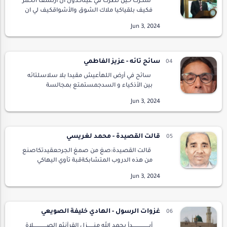
سكرت حين نظرت في عيناكدون أن ارتشف الخمر
فكيف بلقياكيا ملاك الشوق والأشواقكيف لي ان
احظي بعناقأخشي النظر مطولا فأصاب
بالهياموالقوم يهمسون بينهم هذا مجنون يا
حرامفالخمر حقيقة …
سائح تائه - عزيز الفاطمي
سائح في أرض اللهأعيش مقيدا بلا سلاسلتائه
بين الأذكياء و السدجمستمتع بمجالسة
النبهاءامتطيت سحابة الصيفلجود السماء
سائلابنجومها مستنيرابقطرات الندى
منتعشاعظمة الخالق بادية على …
قالت القصيدة - محمد لغريسي
قالت القصيدة:صغ من صمغ الجرحعقيدتكاصنع
من هذه الدروب المتشابكةقبة تأوي اليهاكي
تضحك ملء الرئةكذكر عصفورة!قالت
القصيدة:اكتب بالقافية شغبك الأقصىكي تحياأو
تشقى..كي تضيف لشفتيك …
غزوات الرسول - الهادي خليفة الصويعي
أبــــــــــــــــدأ بحمد الله منــــــزل القرآنثم الصـــــــــــــلاة