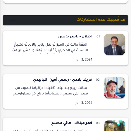
قد تُعجبك هذه المشاركات
اختلال - ياسر يونس
الكِفَّةُ مالتْ في الميزانْوالكل يتاجر بالأديانْوالشيخُ
الناسكُ في المحرابِيردِّدُ آيات البُهتانْوالقَسُّ الراهبُ
في الأسواقيبيع صكوكًا للغُفرانْوالحَبرُ الأعظم بين
الناسِيقو…
خريف بلادي - رسمي أمين اللبابيدي
سألت ربيع بلدانيأما تكفيكَ احزانيأما للموت من
تعب. لكي يمضي وينسانيأما نرتاح كي نسلواونبني
عالما ثانيهنا في غربتي بحر. به الأمواج تهوانيغريقا
فيه ملتمسا .من الخلجان شطآنيوريح…
خمر عيناك - هاني مصبح