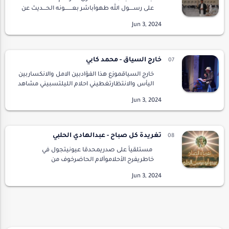
على رســــول الله طهوأباشر بعـــــــونه الحـــديث عن
غزواتهمفصلا كــــــــل غـــــزوة, ذاكـــرا إياهاوهي صـــ…
خارج السياق - محمد كابي
خارج السياقموزع هذا الفؤادبين الامل والانكساربين
اليأس والانتظارتغطيني احلام الليلتسبيني مشاهد
الشوقفلا اجد منها صورةحين تلوح خيوط
الصباح...تدحرجت مشاعري امامي كسيحةكزجاج
البلورلم …
تغريدة كل صباح - عبدالهادي الحلبي
مستلقياً على صدريمحدقا عيونيتجول في
خاطريفرح الأحلاموآلام الحاضرخوف من
المستقبلقطار أحلامي أسرعبما هو آت......اختلطت
الذكرياتممزوجة بالألم والحرقةيشع نور وجه
أميبلباسها الأبي…