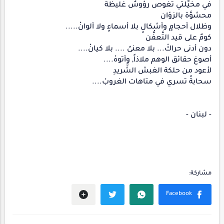
في مخيِّلتي تغوص رؤوسٌ غليظةٌ
محشوَّة بالزؤان
وظلال أحجامٍ وأشكالٍ بلا أسماءٍ ولا ألوانْ.....
كومٌ على قيد التَّعفُّن
دون أدنى حراكْ... بلا معنىً .... بلا كيانْ....
أصوغ حقائق الوهم ملاذاً, وأتوهْ....
لأعود من حلكة الغبش الشَّريدِ
سحابةً تسري في متاهات الغروبْ....
- لبنان -