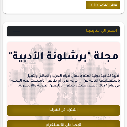
المسرح
ترجمات
حسن_يارتي
حوارات
خواطر
متابعات
انضم الى متابعينا
مجلة-أسد
مقالات-ودراسات
منشورتنا
هايكو
مجلة "برشلونة الأدبية"
interview
أدبية ثقافية دولية تهتم بأعمال أدباء العرب والعالم، وتتميز
باستقلاليتها التامة عن أي توجه حزبي أو طائفي. تأسست هذه المجلة
في عام 2024، وتصدر بشكل شهري باللغتين العربية والإنجليزية.
اشترك في نشرتنا
تابعنا على الأنستغرام