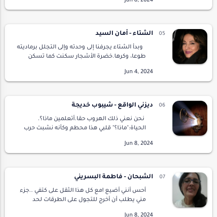
المحشوة باللطف والود، وكل شيء باللون ا…
الشتاء - أمان السيد
وبدأ الشتاء يجرفنا إلى وحدته وإلى التجلل برماديته
طوعا، وكرها.خضرة الأشجار سكنت كما تسكن
النفوس بعد عراك، وجدال، والطيور ما تزال
تتمسك بأنفاس الربيع لتشدو..للشتاء الطعم
نفسه…
ديزني الواقع - شيبوب خديجة
نحن نعني ذلك الهروب حقا.أتعلمين ماذا؟.
الحياة:"ماذا؟" قلبي هذا محطم وكأنه نشبت حرب
في قلبي كل طرف يهاجم الآخر،أنا في الوسط
تماما،أنتظر أن يقضي عليا أحد وأنتهي.
الحياة:"إلتقيت…
الشبحان - فاطمة البسريني
أحس أنني أضيع !مع كل هذا الثقل على كتفي ..جزء
مني يطلب أن أخرج للتجول على الطرقات لحد
التعب ،لابد أن ذلك سيكون جيدا،بعض الأحيان عند