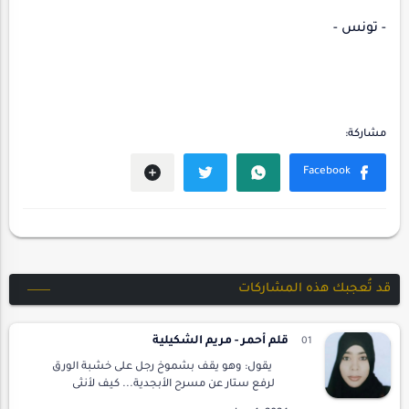
- تونس -
قد تُعجبك هذه المشاركات
قلم أحمر - مريم الشكيلية
يقول: وهو يقف بشموخ رجل على خشبة الورق
لرفع ستار عن مسرح الأبجدية... كيف لأنثى
الشتاءات أن تقارب خريف ورق وتنازل حرفي...؟قلت