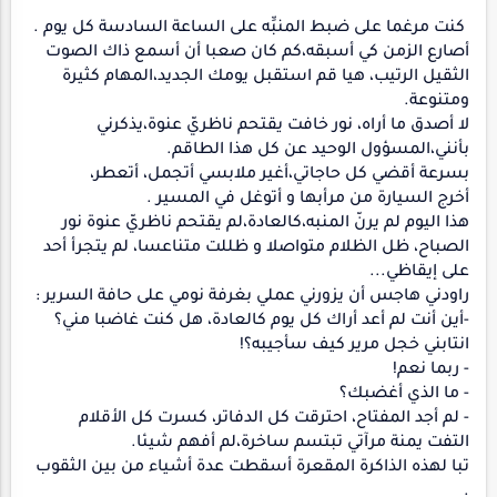
كنت مرغما على ضبط المنبِّه على الساعة السادسة كل يوم .
أصارع الزمن كي أسبقه،كم كان صعبا أن أسمع ذاك الصوت
الثقيل الرتيب، هيا قم استقبل يومك الجديد،المهام كثيرة
ومتنوعة.
لا أصدق ما أراه، نور خافت يقتحم ناظريّ عنوة،يذكرني
بأنني،المسؤول الوحيد عن كل هذا الطاقم.
بسرعة أقضي كل حاجاتي،أغير ملابسي أتجمل، أتعطر،
أخرج السيارة من مرأبها و أتوغل في المسير .
هذا اليوم لم يرنّ المنبه،كالعادة،لم يقتحم ناظريّ عنوة نور
الصباح، ظل الظلام متواصلا و ظللت متناعسا، لم يتجرأ أحد
على إيقاظي...
راودني هاجس أن يزورني عملي بغرفة نومي على حافة السرير :
-أين أنت لم أعد أراك كل يوم كالعادة، هل كنت غاضبا مني؟
انتابني خجل مرير كيف سأجيبه؟!
- ربما نعم!
- ما الذي أغضبك؟
- لم أجد المفتاح، احترقت كل الدفاتر، كسرت كل الأقلام
التفت يمنة مرآتي تبتسم ساخرة،لم أفهم شيئا.
تبا لهذه الذاكرة المقعرة أسقطت عدة أشياء من بين الثقوب
.