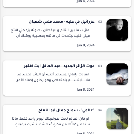
:لأن إمرأة المطر لا تهطل إلا في ساحات قاحلة هل
سم…
عزرائيل في علبة - محمد فتحي شعبان
مازلت ما بين النائم و اليقظان ، صوته يزعجني افتح
عيني قليلا ،يتحدث في هاتفه بعصبية يوشك أن
ينفجر ، يتجرع شيئا ما من كوب ، يشعل سيجارة
ينفث دخانا كثيفا ،يعود للهاتف يرتفع صوته…
موت الزائر الجديد - عبد الخالق ايت افقير
انفردت بإمام المسجد أُخبره أن الزائر الجديد قد
مات، ابتســــــم بامتعاض وهو يحاول إخفاء الأمر
عمن حوله رغم تغير ملامح وجهه، ثم همس لي:- لا
تخبر أحداً، حتى نستيقن الأمر.رفعت ر…
"عالمي" - سماح جمال أبو النعاج
لو كان العالم تحت طواعيتك ليوم واحد فقط، ماذا
ستفعل؟يالَّها من فكرةٍ مُدهشة!لنشرت برقياتٍ
من الحُب وزعتها بكل مكان.لفرضت زراعة النباتات