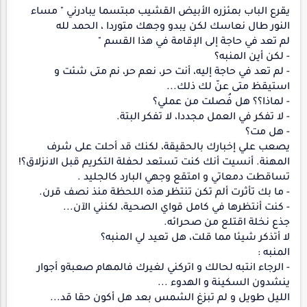
يقرع الباب بمئزره الأبيض القشيب مبتسما يبادرني " مساء
النور طال نعاسك لكن يبدو وجهك متوردا ، الحمد لله
لم تعد في حاجة إلى الإقامة في هذا القسم "
- لكن أين المنبه؟
- لم تعد في حاجة إليه، أنت حر، نعم حر، نم متى شئت و
استيقظ متى عنّ لك ذلك...
- لماذا؟؟ هل فُصلت من عملي؟
- لا تفكر في العمل مجددا، لا تفكر البتة.
- هل مت؟
يصعب علي إخبارك بالحقيقة، لكنك قد أحلت على شرف
المهنة. أنسيت أنك كنت تستعد لحفلة التكريم قبل الانزلاق؟!
تساقطت دمعاتي و امتقع وجهي البارد كالجليد .
- ما بك تأثرت ألم تكن تنتظر هذه اللحظة منذ نصف قرن.
- كنت أنتظرها في كامل قواي الصحية، لكنني الآن...
جذع نخلة اقتلع من صحرائه.
لا أتذكر شيئا مما قلت، هل تعيد لي المنبه؟
المنبه :
- الرجاء انتبه لحالك و اتركني لغيرك فالمهام صعبةو أجوار
ينشدون السكينة و الهدوء ...
الليل طويل و لم تبزغ الشمس بعد هل أكون حقا قد...