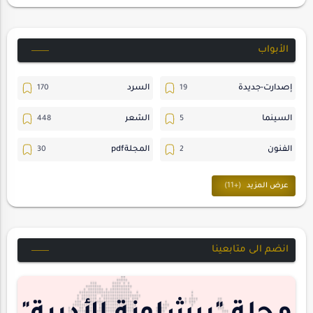
الأبواب
إصدارت-جديدة
السرد
السينما
الشعر
الفنون
المجلةpdf
المسرح
ترجمات
حسن_يارتي
حوارات
خواطر
متابعات
انضم الى متابعينا
مجلة-أسد
مقالات-ودراسات
منشورتنا
هايكو