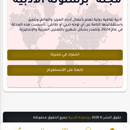
مجلة "برشلونة الأدبية"
interview
أدبية ثقافية دولية تهتم بأعمال أدباء العرب والعالم، وتتميز
باستقلاليتها التامة عن أي توجه حزبي أو طائفي. تأسست هذه المجلة
في عام 2024، وتصدر بشكل شهري باللغتين العربية والإنجليزية.
اشترك في نشرتنا
تابعنا على الأنستغرام
حقوق النشر ©
2026
برشلونة الأدبية
جميع الحقوق محفوظة