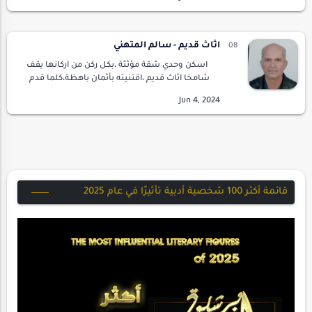
الفجر، روحي تتوه ، تضيع مني ،تطلبون مني أن
أشرح …
اثاث قديم - سالم المتهني
اسكن وحدي شقة مؤثثة ،بكل ركن من اركانها يقف
شامخا اثاث قديم ،اقتنيته بأثمان باهظة،كلما قدم
ازداد بهاء و اثار اعجاب الزائرين.رافقني في ترحالي
المستمر وسعيي الدائب،رافق أحلامي …
قائمة أكثر 100 شخصية أدبية تأثيرًا في عام 2025