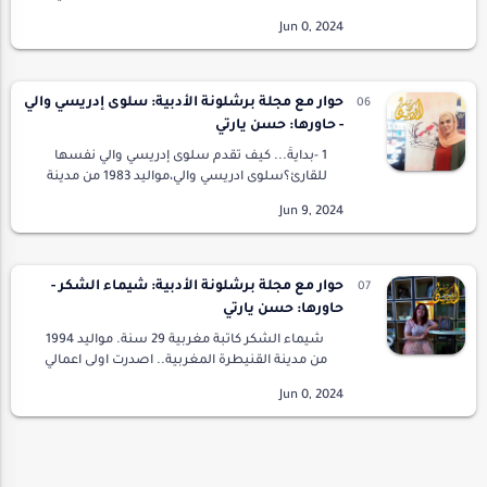
فأنا اصلا لا احب المعتاد بإعتباري عروس الفراغ
وبكل شفاف أقول أنني المتذوقة التا…
حوار مع مجلة برشلونة الأدبية: سلوى إدريسي والي
- حاورها: حسن يارتي
1 -بدايةّ... كيف تقدم سلوى إدريسي والي نفسها
للقارئ؟سلوى ادريسي والي،مواليد 1983 من مدينة
طنجة ،حاصلة على شهادة باكلوريا آداب عصري
..الإصدارات:- المجموعة القصصية " قلوب لا تصل
إليه…
حوار مع مجلة برشلونة الأدبية: شيماء الشكر -
حاورها: حسن يارتي
شيماء الشكر كاتبة مغربية 29 سنة. مواليد 1994
من مدينة القنيطرة المغربية.. اصدرت اولى اعمالي
"ركام" سنة 2019.. وبعدها توالت اصداراتي ب
"صراعات صفرية " سنة 2021 ثم روايتي "ف أل…