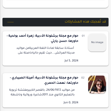
قد تُعجبك هذه المشاركات
حوار مع مجلة برشلونة الأدبية: زهرة أحمد بولحية -
حاورها: حسن يارتي
أستاذة سابقة لمادة اللغة العربيةمن مواليد
مدينة العرائش...حيث تقيم حالياحاصلة على
شهادة الإجازة قسم اللغة العربية وآدابها، خريجة
كلية الآداب والعلوم الإنسانية بمرتيل/تطوان.ال…
حوار مع مجلة برشلونة الأدبية: أمينة الصيباري -
حاورتها: نعمت الحمري
من مواليد 24/06/1972، بالقصر الكبيرمفتشة تربوية
بالتعليم الثانوي منذ 2011شاعرة وروائية وناشطة
جمعوية ورئيسة المركز الجهوي للتوثيق والتنشيط
والإنتاج التربوي ببني ملال من 2019 …