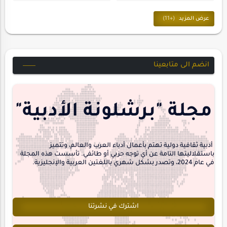
المسرح
ترجمات
حسن_يارتي
حوارات
خواطر
متابعات
انضم الى متابعينا
مجلة-أسد
مقالات-ودراسات
منشورتنا
هايكو
مجلة "برشلونة الأدبية"
interview
أدبية ثقافية دولية تهتم بأعمال أدباء العرب والعالم، وتتميز
باستقلاليتها التامة عن أي توجه حزبي أو طائفي. تأسست هذه المجلة
في عام 2024، وتصدر بشكل شهري باللغتين العربية والإنجليزية.
اشترك في نشرتنا