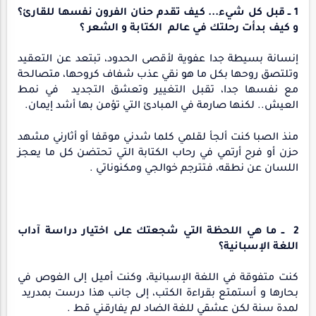
1 ــ قبل كل شيء... كيف تقدم حنان الفرون نفسها للقارئ؟
و كيف بدأت رحلتك في عالم الكتابة و الشعر ؟
إنسانة بسيطة جدا عفوية لأقصى الحدود، تبتعد عن التعقيد
وتلتصق روحها بكل ما هو نقي عذب شفاف كروحها، متصالحة
مع نفسها جدا، تقبل التغيير وتعشق التجديد في نمط
العيش.. لكنها صارمة في المبادئ التي تؤمن بها أشد إيمان.
منذ الصبا كنت ألجأ لقلمي كلما شدني موقفا أو أثارني مشهد
حزن أو فرح أرتمي في رحاب الكتابة التي تحتضن كل ما يعجز
اللسان عن نطقه، فتترجم خوالجي ومكنوناتي .
2 ــ ما هي اللحظة التي شجعتك على اختيار دراسة آداب
اللغة الإسبانية؟
كنت متفوقة في اللغة الإسبانية، وكنت أميل إلى الغوص في
بحارها و أستمتع بقراءة الكتب، إلى جانب هذا درست بمدريد
لمدة سنة لكن عشقي للغة الضاد لم يفارقني قط .