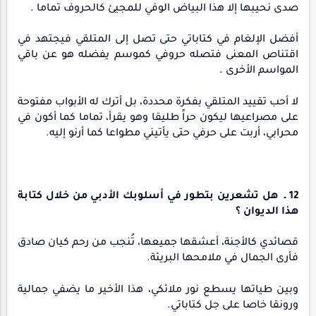
صدى نحيبها إلا هذا البياض الوفي للمجيئ كالحروف تماما .
أفضل الإلغام في كتاباتي حتى تصل إلى المتلقي فيجتهد في
اقتناص المعنى فتصله حروفي كموسم يفضله هو عن باقي
المواسم الأخرى .
لا أحب تقييد المتلقي بفكرة محددة، بل أترك له الأبواب مفتوحة
على مصراعيها ليكون حراً طليقا وهو يقرأ، تماما كما أكون في
محرابي، أربت على حرفي حتى يأتيني مطواعا كما أرنو إليه.
12 ـ هل تشعرين بتطور في أسلوبك الأدبي من خلال كتابة
هذا الديوان ؟
قصائدي كالأجنة، أعشقها جميعها، تُنجب من رحم كيان صادق
فأرى الجمال في ملامحها البريئة.
وبين طياتها يسطع نور ملائكي، هذا الأخير ما يضفي جمالية
ورونقا خاصا على جل كتاباتي.