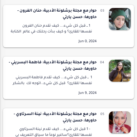
حوار مع مجلة برشلونة الأدبية: حنان الفرون -
حاورها: حسن يارتي
1 ــ قبل كل شيء... كيف تقدم حنان الفرون
نفسها للقارئ؟ و كيف بدأت رحلتك في عالم الكتابة
و الشعر ؟إنسانة بسيطة جدا عفوية لأقصى
الحدود، تبتعد عن التعقيد وتلتصق روحها…
حوار مع مجلة برشلونة الأدبية: فاطمة البسريني -
حاورها: حسن يارتي
1 ــ قبل كل شيء... كيف تقدم فاطمة البسريني
نفسها للقارئ؟ قبل كل شيء ، اتوجه لك بالشكر
والامتنان، الأديب المتميز الأستاذ النبيل حسن يارتي
لإتاحة هذه الفرصة وفتح هذ…
حوار مع مجلة برشلونة الأدبية: نينة السرتاوي -
حاورها: حسن يارتي
- 1 قبل كل شيء... كيف تقدم نينة السرتاوي
نفسها للقارئ؟ساغير نوعآ ما سياق التعريف بي