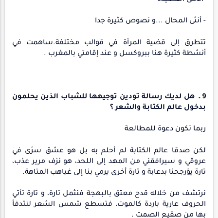
- أنثى المحال ...و نصوص كثيرة جدا
تتطرق إلى قضية المرأة في قوالب مختلفة.ساهمت في
أنشطة كثيرة هنا ببروكسل و عند إقامتي بالمغرب .
9 ـ هل لديك رسالة تودين توجيهها للشباب الذين يحلمون
بدخول عالم الكتابة والشعر ؟
ربما تكون دعوة للمطالعة
لكن صدقا عالم الكتابة لم أحلم به بل هو عشق سرَى في
عروقي و سيرافقني من المهد إلى اللحد، هو نزف مرير عذب،
تارة يؤرجحنا بدعابة و تارة أخرى يرمي بنا إلى غياهب المتاهة.
نرتشف من خلاله قدح معتق بالبهجة فنثمل تارة، و تارة تأتي
الحروف عارية باردة كالموت، فتسطع شمس الشعر لنتدفأ
بها من صقيع الصمت .