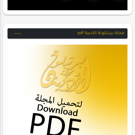
مجلة برشلونة الأدبية pdf