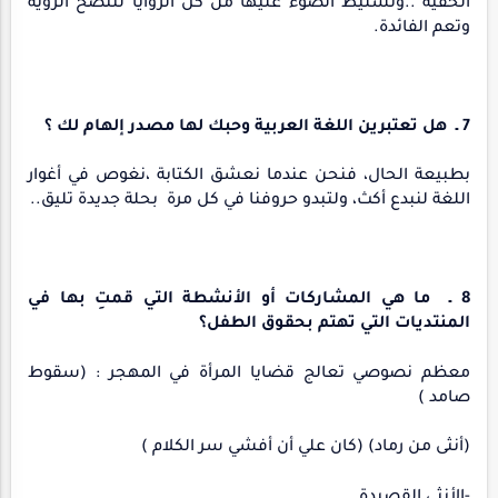
الخفية ..وتسليط الضوء عليها من كل الزوايا لتتضح الرؤية
وتعم الفائدة.
7 ـ هل تعتبرين اللغة العربية وحبك لها مصدر إلهام لك ؟
بطبيعة الحال، فنحن عندما نعشق الكتابة ،نغوص في أغوار
اللغة لنبدع أكث، ولتبدو حروفنا في كل مرة بحلة جديدة تليق..
8 ـ ما هي المشاركات أو الأنشطة التي قمتِ بها في
المنتديات التي تهتم بحقوق الطفل؟
معظم نصوصي تعالج قضايا المرأة في المهجر : (سقوط
صامد )
(أنثى من رماد) (كان علي أن أفشي سر الكلام )
-الأنثى القصيدة