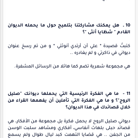
10 ـ هل يمكنك مشاركتنا بتلميح حول ما يحمله الديوان
القادم " شظايا أنثى "؟
كتبتُ قصيدة * علي أن أرتدي أنوثتي * و من تم رسخ عنوان
ديواني في ذاكرتي و لم يغادره ..
هي مجموعة شعرية تضم كما هائلا من الرسائل المشفرة.
11 - ما هي الفكرة الرئيسية التي يحملها ديوانك "صليل
الروح"؟ و ما هي الفكرة التي تأملين أن يفهمها القراء من
خلال قصائدك في هذا الديوان؟
ديواني صليل الروح لا يحمل فكرة بل مجموعة من الأفكار، هي
قصائد حبلى بلهاث أنفاسي، أفكاري ومشاهد سلبت الوسن
من الجفن .. هي قضايا التهمت كبد ليال طوال ولم يسمع