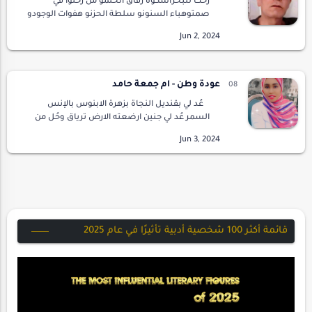
رحت للبحرأشكوه رفاق الحلمو من رحلوا في
صمتوهباء السنونو سلطة الحزنو هفوات الوجودو
تكالب اليوميعلى قبس النور الخافثو ما تبقى من
أسباب البقاءرحت للبحرأشكوه من خانواو من
كانواو من صار…
عودة وطن - ام جمعة حامد
عُد لي بقنديل النجاة بزهرة الابنوس بالإنس
السمر عُد لي جنين ارضعته الارض ترياق وحُل من
قبلة النيلين عُد لي وطن في نبضٍ مهلل بالمطر عُد
للحقيقة لا الدجل&…
قائمة أكثر 100 شخصية أدبية تأثيرًا في عام 2025