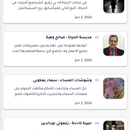
في بدايات الحياةتاه بي زورق الشبابمع أمنيات في
الحياة..أتبع أماني قلبيأُسَابق ريح السنينأحمل
حقائب أحلاميراكضا في دنيا الخيالليس في عيني
أرىغيرُ زهرٍ يكسو دُنيايَاخضرارغيرُ ز…
مدرسة الحياة - صالح وهبة
أبوابها مفتوحة ليل، نهار وبدون مصروفات تقبل
جميع الأعمار ولا تخضع لأي سلطاتمناهجها أعدت
على أيدي أصحاب خبراتتحتوي على دروس في
التجارب والصدماتجغرافيتها تشمل تضاريس
ورياح و…
وشوشات المساء - سعاد يعكوبي
حلّ المساء وتزاحمت الأفكار،فتألقت النجوم على
صفحات السماء،وانتشرت الذكرياتكأضواء تلمع
في عتمة الليل،تنتشل روحي من هوّة
الانكسار،فتنتفض حروفي في بحر الابتكار،بلغة
جديدة،كالعنب…
حبيبة كادحة - زغموتي نورالدين