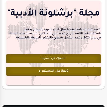
منشورتنا
هايكو
مجلة "برشلونة الأدبية"
interview
أدبية ثقافية دولية تهتم بأعمال أدباء العرب والعالم، وتتميز
باستقلاليتها التامة عن أي توجه حزبي أو طائفي. تأسست هذه المجلة
في عام 2024، وتصدر بشكل شهري باللغتين العربية والإنجليزية.
اشترك في نشرتنا
تابعنا على الأنستغرام