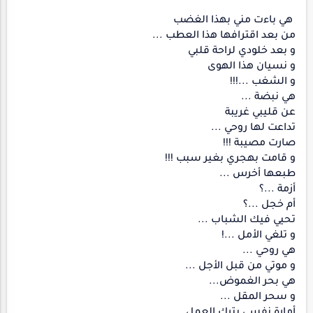
هي باءت مني بهذا الغضب
من بعد اقترافها هذا العطب ...
و بعد خلودي لراحة قلبي
و نسيان هذا الهوى
و الشغب ...!!!
هي نبضة ...
عن قليبي غريبة
تداعت لها روحي ...
صارت مصيبة !!!
و قامت بهجري بغير سبب !!!
طبعها أخرس ...
أزمة ...؟
أم خجل ...؟
تحيي فيك الشباب ...
و تلغي الأمل ...!
هي روحي ...
و موتي من قبل الأجل ...
هي بحر الغموض...
و سحر المقل ...
أمارة نفسي بترك العمل ...