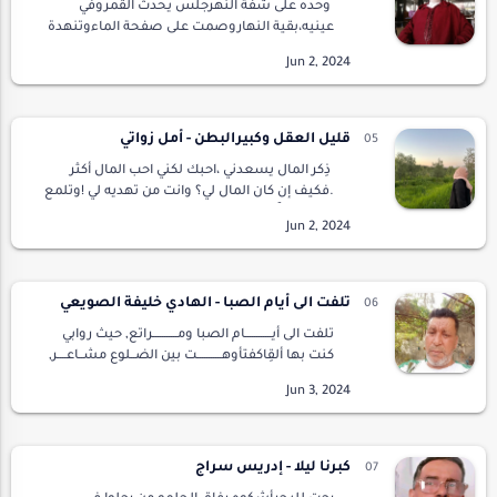
وحده على شفة النهرجلس يحدث القمروفي
عينيه،بقية النهاروصمت على صفحة الماءوتنهدة
..وخبرإذ لاح طيفها من بعيدتماما..كما ألفتأن تأتي
،في دقائقالسكونوالمدينة تصخببجَلَبة
المصانعوأن…
قليل العقل وكبيرالبطن - أمل زواتي
ذِكر المال يسعدني ،احبك لكني احب المال أكثر
.فكيف إن كان المال لي؟ وانت من تهديه لي !وتلمع
عيناك حباً حين أقتني قطعة جديدة من الذهب
.اوتدرك أن قطعة الماس تلك تناديني! شكرا لا…
تلفت الى أيام الصبا - الهادي خليفة الصويعي
تلفت الى أيــــــــــــام الصبا ومـــــــــــراتع, حيث روابي
كنت بها ألقِاكفتأوهـــــــــــت بين الضــلوع مشــاعــــر,
وتنهدت شـــــوقا الى ذكراكوتفجــــــــرت مــــــــــــن
القلب…
كبرنا ليلا - إدريس سراج