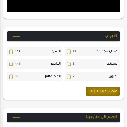
الأبواب
إصدارت-جديدة
السرد
السينما
الشعر
الفنون
المجلةpdf
المسرح
ترجمات
حسن_يارتي
حوارات
خواطر
متابعات
انضم الى متابعينا
مجلة-أسد
مقالات-ودراسات