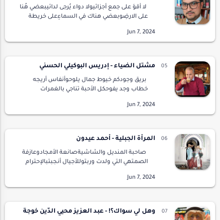
لا أقوَ على جمع أجزائيولا دواء يُرجى لدائيبعضي هُنا
على الارضِوبعضي هناك في السماءِعلى خريطة
العالمتجدُ ريحي وأجزائيأو بعض آثاريوبقايا
أشلائيعلى جسدي شيدوا عجائب الدنياوجوارح…
مشتل الضياء - إدريس البوكيلي الحسني
بريق وجودكم خيوط جمال يلوحوأنفاس أريجه
خطاب وجد يفوحكل الأحبة تناجي بالغمرات
بعضهاوالخافقات على أمثالها تقع فتبوح# # #نحن
من نصنع الفرح فنزرعه أفكاراننشره على كل
مساحات العمر…
المرأة الجبلية - أحمد عيدون
صاحبة المنديل والشاشيةصانعة الأمجادوعازفة
الصمتهي التي ولدت وربتوللأجيال أنجبتبالإحترام
والشيم ترعرعتوللحطب جمعتوفي الحقول
عملتوعلى التقاليد حافظتوفي منزلها ومطبخها
أبدعتاختر…
وهل لي سواك؟! - عبد العزيز محيي الدّين خوجة