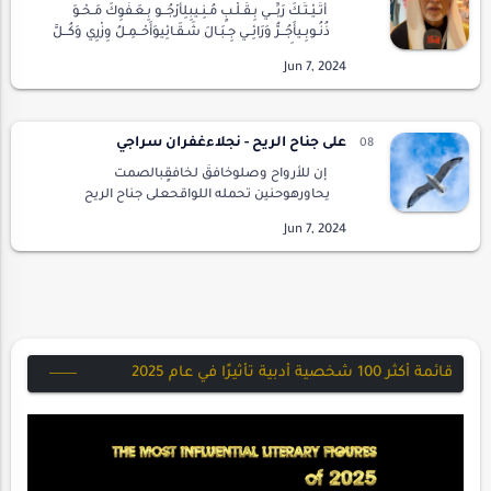
أتَـيْـتُـكَ رَبِّـــي بِـقَـلْـبٍ مُـنِـيبِلِأَرْجُــو بِـعَـفْوِكَ مَـحْـوَ
ذُنُـوبِـيأَجُــرُّ وَرَائِــي جِـبَـالَ شَـقَـائِيوَأَحْــمِـلُ وِزْرِي وَكُــلَّ
عُـيُـوبِيأَت…
على جناح الريح - نجلاءغفران سراجي
إن للأرواح وصلوخافقٌ لخافقٍبالصمت
يحاورهوحنين تحمله اللواقحعلى جناح الريح
وتنثرهفتحيي به ما جف نبعهبعدما زاره
خريفوأسقط ورقهجادت عليهنسمات
ذكرياتقطرات ندىمن جديدفتبرعم غصنهوب…
قائمة أكثر 100 شخصية أدبية تأثيرًا في عام 2025