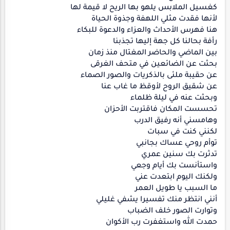
كغسيل الملابس يلهو بها الريح لا قيمة لها
لأنها فقدت مثلي اللهفة وجذوة الحياة
هنا فهرس الأحداث والعزاء والدعوة للبكاء
رأفة بحالنا كل جهة إليها تجذبنا
بين الماضي والحاضر المغتال منذ زمان
بحثت عن الضائعين في متحف الغرقى
عن حقيبة ملئى بالذكريات والصور الصماء
عن شقيق الروح لأوقظ ما غاب عنا
وبحثت عنه في ليلة ظلماء
تحسست المكان فاقتربت الأحزان
وهامسني أنه رفيق الدرب
لكنني كنت في سبات
توأم روحي عساك بجانبي
تدثرت بك سنين عمري
واستأنست بك أيام وجعي
ولكنك اليوم ابتعدت عني
ما السبب يا طويل العمر
أنني انتظر منك تفسيرا يشفي غليلي
وتوارت الصور خلف الضباب
حمدت الله واستغفرت رب الأكوان