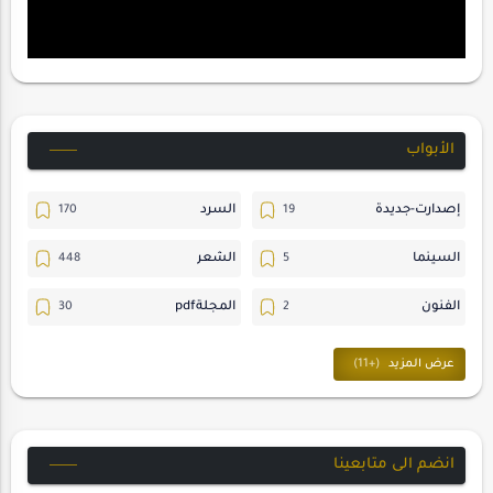
الأبواب
إصدارت-جديدة
السرد
السينما
الشعر
الفنون
المجلةpdf
المسرح
ترجمات
حسن_يارتي
حوارات
خواطر
متابعات
انضم الى متابعينا