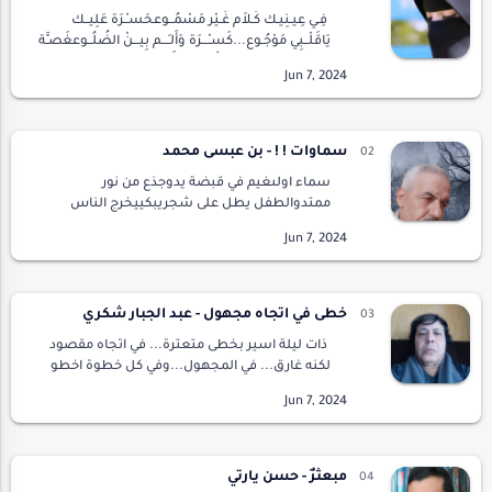
فِـي عِيـنِيـك كَـلاَم غَـيْر مَسْمُــوعحَسـْـرَة عَلِيــك
يَاقَلْــبِي مَوْجُـوع...كَسـْـــرَة وَأَلـَـــم بِيـــنْ الضُلُــوعغَصـَّة
فِي الحَلـْق بِطَعـْمِ الدُّمُـوع...أَل…
سماوات ! ! - بن عبسى محمد
سماء اولىغيم في قبضة يدوجذع من نور
ممتدوالطفل يطل على شجريبكييخرج الناس
منيالى دمهمكان اول البحرساحلا من كبدي* *
*سماء ثانيةالناسك في الكهفوالكهف غابةمن
صمت وسكونوالحبر مدىوصدىوالح…
خطى في اتجاه مجهول - عبد الجبار شكري
ذات ليلة اسير بخطى متعترة... في اتجاه مقصود
لكنه غارق... في المجهول...وفي كل خطوة اخطو
الليالي ...اتأمل عقارب الساعة تمضي...لكنها تقف
جامدة كالثكلى ...يعز عليها ان ترى خطواتي…
مبعثرٌ - حسن يارتي