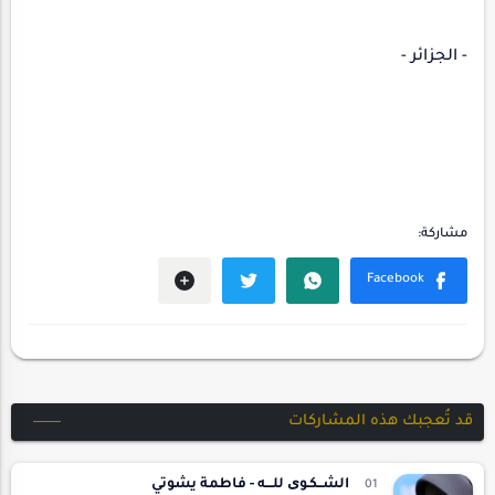
- الجزائر -
قد تُعجبك هذه المشاركات
الشــكـوی للـــه - فاطمة يشوتي