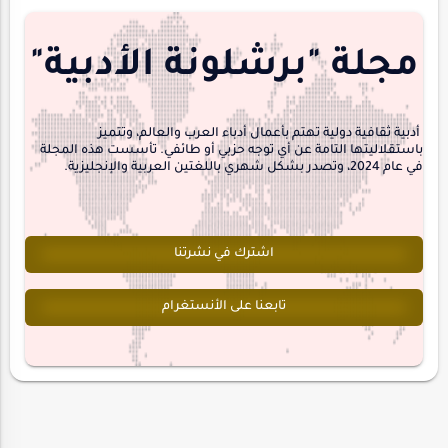
مجلة-أسد
مقالات-ودراسات
منشورتنا
هايكو
مجلة "برشلونة الأدبية"
interview
أدبية ثقافية دولية تهتم بأعمال أدباء العرب والعالم، وتتميز
باستقلاليتها التامة عن أي توجه حزبي أو طائفي. تأسست هذه المجلة
في عام 2024، وتصدر بشكل شهري باللغتين العربية والإنجليزية.
اشترك في نشرتنا
تابعنا على الأنستغرام