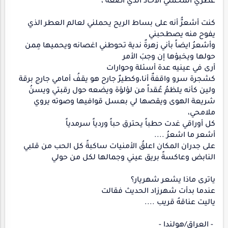
عطري المخملي الأخاذ الذي اضعه ،
كنت أشعرٌُ أنه على بساط الريح يحملني لعالم العطر الذي
يفوح منه يصطحبني
وأشعرُ ايضاً بأني زهرةٌ ندية تحوطني اغصانه ويحميها مِمن
حولها ويخبؤها إن وجبَ الأمر
أرى في عينيه عدة أسئلة وحوارات
كشجرة سرو واقفةٌ أنا،وكطيرٌ جارح هو يقفُ أمامي جارج برقة
ولين كأنه يلظمُ عُقداً من لؤلؤة ويضعه حول رقبتي ويسنُ
شريعة الهوى ويقصها لي بعسل قوافيها وصوته يروي
ملامحي،
كل أوراقي غدت حطباً يحترق حباً وردياً سرمدياً
أشعر ما اشعرُ ....
على جدران المكان اعلقُ الأمنيات ساكبةً كل الحب من قلبي
النابض وعاكسةً بريق عيني وجمالها لكل من حولي
ياترى ماذا يشعر شهريار؟
عندما بدأت شهرزاد الحديث فقالت
ياليت عناقهُ قريب ....
- العراق/هولندا -