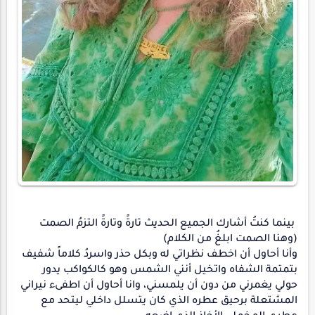
بينما كنتُ أشارك الجميع الحديث تارةً وتارةً التزمُ الصمت
(وهنا الصمت ابلغُ من الكلام)
وأنا أحاول أن اخطف نظراتي له وبكل حذر واسردُ كلاماً شفيف
بتمتمة الشفاه واتخيل أنني الشمس وهو كالكواكب يدور
حولي يغمرني من دون أن يلمسني، وانا أحاول أن اطفىء نيراني
المشتعلة برحيق عطره الذي كان يتسلل داخلي ليتحد مع