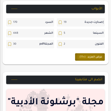
الأبواب
إصدارت-جديدة
السرد
السينما
الشعر
الفنون
المجلةpdf
المسرح
ترجمات
حسن_يارتي
حوارات
خواطر
متابعات
انضم الى متابعينا
مجلة-أسد
مقالات-ودراسات
منشورتنا
هايكو
مجلة "برشلونة الأدبية"
interview