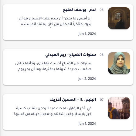
ندم - يوسف لمليح
إن أقسى ما يمكن أن يندم عليه الإنسان هو أن
يدرك متأخراً أنه خذل من كان يعتقد أنه سنده
الوحيد ، يأتيك الندم متأخراً فتندم على فرصة عمل
أضعتها لتجد أخرى بعد حين أو ندم على تفويت
مشاه…
سنوات الضياع - ريم العبدلي
سنوات من الضياع أحست بها ندى، وكأنها تتلقى
صفعات جديدة تدونها بدفترها، وما أن يمر يوم
لتضيف حزنا آخر ، فلم تجد ندى منصفا لها ، كل من
حولها كأنهم على وضع الصامت، لا مجيب ينشلها
من ه…
اليتيم ..!! - الحسين أغزيف
في ٱخر الزقاق ، لمحت عبد الرحمن يتقلب كسرة
خبز يابسة ،جفت شفتاه ودمعت عيناه من قسوة
برد الليالي الطوال التي قضاها متجولا متسكعا بين
دروب دروب أزقة المدينة القديمة..في غفلة من القر
…