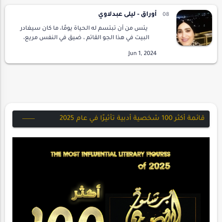
أوراق - ليلى عبدلاوي
يئس من أن تبتسم له الحياة يومًا، ما كان سيغادر
البيت في هذا الجو القاتم ، ضيق في النفس مريع،
يداه ترتجفان، الرياح تلفح وجهه وعنقه في قسوة،
لعن حظه وهو يتذكر ما آل اليه اصدقاؤ…
قائمة أكثر 100 شخصية أدبية تأثيرًا في عام 2025