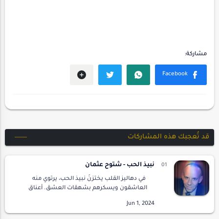
قد تُعجبك هذه المشاركات
نبيذ الحب - شتوح عثمان
في دهاليز القلب يختزنُ نبيذ الحب، يرتوي منه
العاشقون ويسكرهم بشهقات العشق. أعناق
الأماني ترقص على أنغام الشوق، وأفكار العاشقين
تعانق السماء في تناغم يثير الجنون. نبيذ الحب، م…