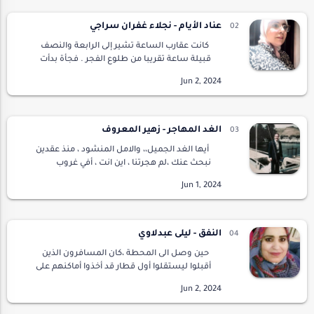
عناد الأيام - نجلاء غفران سراجي
كانت عقارب الساعة تشير إلى الرابعة والنصف
قبيلة ساعة تقريبا من طلوع الفجر . فجأة بدأت
أصوات آتية من بعيد ممتزجة بقهقهات صبيانيه
تارة تعلو وتارة تنخفض وصداها يتردد عبر
الجدران…
الغد المهاجر - زهير المعروف
أيها الغد الجميل،، والامل المنشود ، منذ عقدين
نبحث عنك ،لم هجرتنا ، اين انت ، أفي غروب
الشمس ،ام في انبلاج الفجر ،، ما الذي يمنعك من
العودة الينا ،،،. لتبشرنا بتحقيق احلامنا …
النفق - ليلى عبدلاوي
حين وصل الى المحطة ،كان المسافرون الذين
أقبلوا ليستقلوا أول قطار قد أخذوا أماكنهم على
الرصيف وأخذهم العالم الافتراضي على
هواتفهم..تطفو على وجوهم بين الحين والآخر
ابتسامات ..ق…