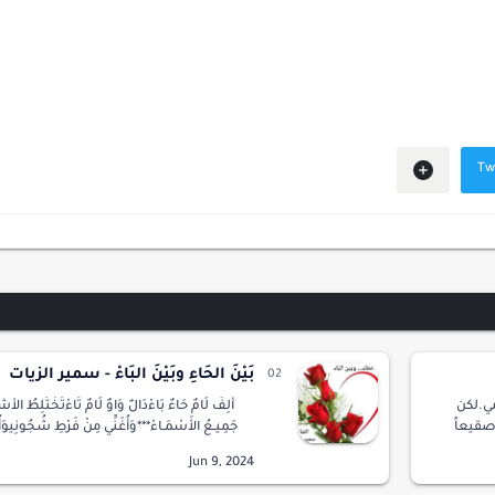
بَيْنَ الحَاءِ وبَيْنَ البَاءْ - سمير الزيات
مي.لكن
ألِفٌ لَامٌ حَاءٌ بَاءْدَالٌ وَاوٌ لَامٌ تَاءْتَخْتَلِطُ الأَشْيَ
صقيعاً
جَمِيـعُ الأَسْمَـاءْ***وَأُغَنِّي مِنْ فَرْطِ شُجُونِيو
 عينيكِ؟
وَحَنِيـنِيوَأ…