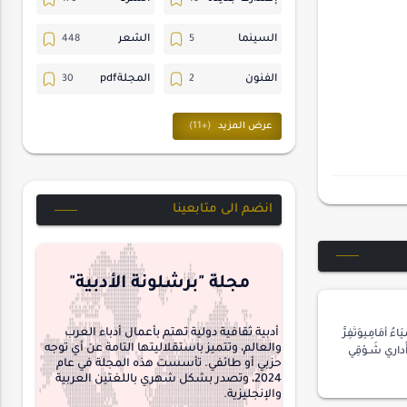
السينما
الشعر
الفنون
المجلةpdf
المسرح
ترجمات
حسن_يارتي
حوارات
خواطر
متابعات
انضم الى متابعينا
مجلة-أسد
مقالات-ودراسات
منشورتنا
هايكو
مجلة "برشلونة الأدبية"
interview
أدبية ثقافية دولية تهتم بأعمال أدباء العرب
اءُ أَمَامِيوَتَفِرُّ
والعالم، وتتميز باستقلاليتها التامة عن أي توجه
َأُداري شَـوْقِي
حزبي أو طائفي. تأسست هذه المجلة في عام
2024، وتصدر بشكل شهري باللغتين العربية
والإنجليزية.