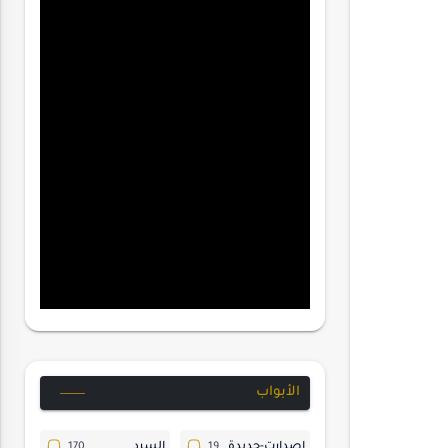
الأبواب
إصدارت-جديدة
السرد