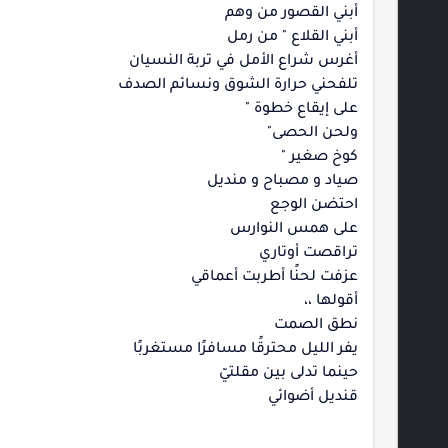
أبني القصور من وهم
أبني القلاع " من رمل
أغرس شراع الأمل في تربة النسيان
تلفحني حرارة الشوق ونسائم الصدف
على إيقاع خطوة "
ولحن الحصى"
كوخ صغير "
صياد و مصباح و منديل
احتضن الوجع
على همس النوارس
تراقصت أوتاري
عزفت لحنًا أطربت أعماقي
أقولها ،،
نطق الصمت
يفر الليل محترقًا مسافرًا مستغربًا
حينما تدلى بين مقلتيّ
قنديل أضوائي