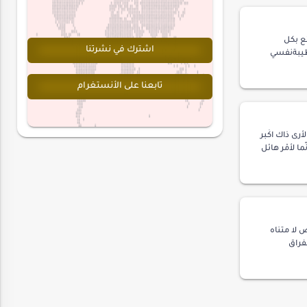
ئع بكل
اشترك في نشرتنا
لطيبةنفسي
ينوهم في
لم…
تابعنا على الأنستغرام
لأرى ذاك اكْبر
ّما لأمْر هائل
ّةو بمِدَ…
لا متناه
فراق
لشهور و
نا …