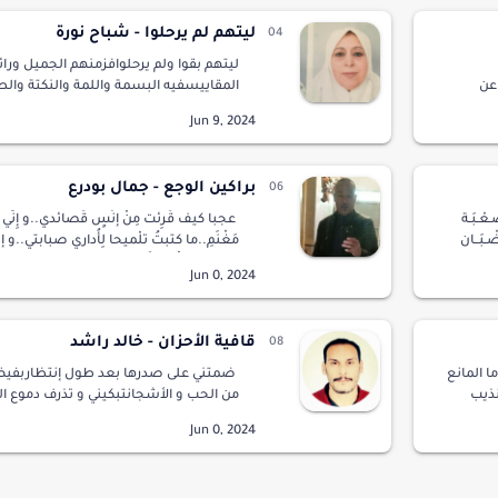
ليتهم لم يرحلوا - شباح نورة
ليتهم بقوا ولم يرحلوافزمنهم الجميل ورا
عن
المقاييسفيه البسمة واللمة والنكتة وا
طن لكعلى غريزة
ضائعة بين الزمنينبين الأحياء تارة والراحل
كفي عراء
القلب سكنوا واستوطنواأيا ليتهم بقوا و
براكين الوجع - جمال بودرع
َـعْـبَـة
عجبا كيف قُرِئَت مِنْ إنْسٍ قَصائدي..و إِنّي 
ـضْـبَــان
مَغْنَمِ..ما كتبتُ تلْميحا لِأُداري صبابتي..و إن
الخطب مُؤْلِمِ..فَعلَى صفحات ليال مُطْلخِم
قافية الأحزان - خالد راشد
ا المانع
ضمتني على صدرها بعد طول إنتظاربفيض 
نذيب
من الحب و الأشجانتبكيني و تذرف دموع ال
انع أن
بإنهمارأحزنني بكائها بالرغم من أني فقدتا
الإحساس المرهف كإنسانأعذريني سيدتي أ