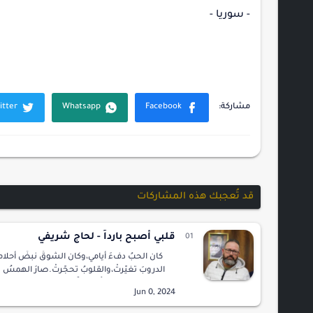
- سوريا -
قد تُعجبك هذه المشاركات
قلبي أصبح بارداً - لحاج شريفي
كان الحبُ دفءَ أيامي،وكان الشوقُ نبضَ أحلا
الدروبَ تغيّرتْ،والقلوبُ تحجّرتْ.صارَ الهمسُ 
في شفتي،والحنينُ جليداً في كفتي.أينَ النورُ في
أينَ الدفءُ في يديك…