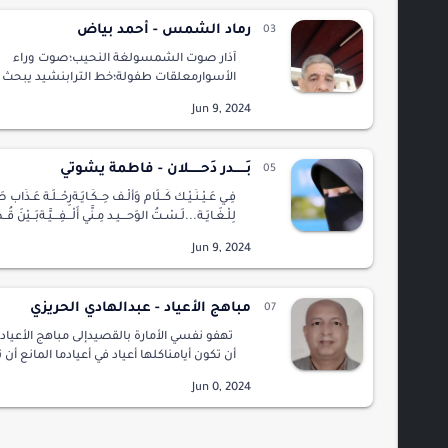
رماد الشمس - أحمد بياض
آذار صوت الشمسولغة النحيب؛صوت وراء
الأسوارمعلقات طفولة؛خط الترابنشيد يبحث 
لغةوينحت في جسدرحم الكلمة٠لا و
الأرض؛لا أرض لكعلى الأجنحة العارية؛لا وجود ل
الأشي…
بَــــــدر دَحــــــلان - فاطمة يشوتي
فِـي عَـيْـنَـيْـك كَــلَام وَأَلْـف حِــكَـايَـةرِحْــلَـة عَـذَاب ص
لِلْـغَـايَـة...لَـسْـتُ الوَحـــيـد مِـنَّي أَلْـــفِـــيَّـةبَــيْنَ قُـ
الـطَّــاغِــيَّ…
مباهج الأعياد - عبدالهادي الحريزي
تهفو نفسي الأمارة بالقصيدإلى مباهج الأعيادم
أن تكون أيامناكلها أعياد في أعيادما المانع أن 
بأفراحناجبال الحزن العنيدذات برد الجليدما الم
تكون أوقاتناإحتفالا…