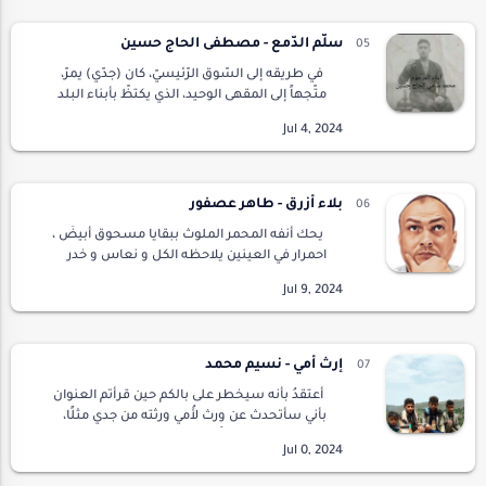
سلّم الدّمع - مصطفى الحاج حسين
في طريقه إلى السّوق الرّئيسيّ، كان (جدّي) يمرّ،
متّجهاً إلى المقهى الوحيد، الذي يكتظّ بأبناء البلد
والغرباء، في مثل هذا الوقت، يلتقون هناك،
يرتاحون ، ويشربون الشّاي، ويلعبون …
بلاء أزرق - طاهر عصفور
يحك أنفه المحمر الملوث ببقايا مسحوق أبيضَ ،
احمرار في العينين يلاحظه الكل و نعاس و خدر
يجتاح خلايا الجسم هذا ما أحسّه سليم في
جسدهأما في داخل نفسه فمعترك آخر ، فلأول مرة
م…
إرث أُمي - نسيم محمد
أعتقدُ بأنه سيخطر على بالكم حين قرأتم العنوان
بأني سأتحدث عن ورث لأُمي ورثته من جدي مثلًا،
شيء طبيعي فنحنُ نعيش على الماديات، تفكيرنا
محدودٌ جدًا حول هذهِ القوقعة التي حبستنا…