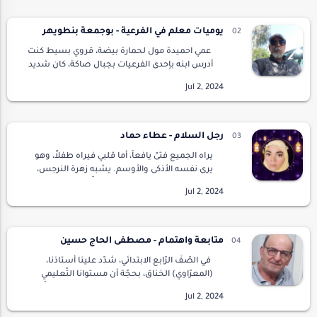
اطار…
يوميات معلم في الفرعية - بوجمعة بنطويهر
عمي احميدة مول لحمارة بيضة، قروي بسيط كنت
أدرس ابنه بإحدى الفرعيات بجبال صاكة، كان شديد
الحرص قليل الثقة، خصوصا المنتخبون والمخزن،
كان يقول : المخزن بحال العافية، لكنه كان كر…
رجل السلام - عطاء حماد
يراه الجميع فتىً يافعاً، أما قلبي فيراه طفلاً، وهو
يرى نفسه الأذكى والأوسم. يشبه زهرة النرجس،
ويتحداه عقلي، عقليالذي يعتقد أنّه يمارس ضدده
حِيّله وألاعيبه.أما أنا أرى فيه تاريخاً ط…
متابعة واهتمام - مصطفى الحاج حسين
في الصّفّ الرّابع الابتدائي، شدّد علينا أستاذنا،
(المعرّاوي) الخناق، بحجّة أن مستوانا التّعليمي
هابط، فأخذ يحاسبنا، ويعاقبنا، ويضربنا، ضرباً
مبرحاً، على تقصيرنا، لعدم حفظنا…