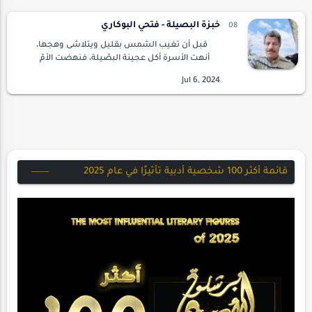
خبزة البصيلة - فتحي البوكاري
قبل أن تغيب الشمس بقليل ويتلاشى وهجها،
أنهت الأسرة أكل عجينة البصّيلة، فنهضت الأمّ
ورفعت من أمامهم العريضة الخشبيّة وحملتها إلى
الجهة المسقوفة قرب كسر الأنبوب، ألقت فضلة
الطع…
قائمة أكثر 100 شخصية أدبية تأثيرًا في عام 2025