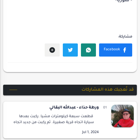
- سوريا-
قد تُعجبك هذه المشاركات
ورطة حذاء - عبدالله البقالي
قطعت سبعة كيلومترات مشيا. ركبت بعدها
سيارة اتجاه قرية صغيرة. ثم ركبت من جديد اتجاه
قرية كبيرة حيث اتجهت إلى المدينة لصرف شيك
من البنك.البنك كان حديث البناء. وجاج فخم ، و