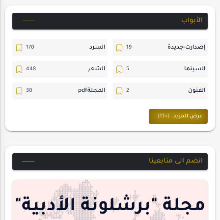
الأبواب
إصدارت-جديدة
السرد
السينما
الشعر
الفنون
المجلةpdf
المسرح
ترجمات
حسن_يارتي
حوارات
خواطر
متابعات
انضم الى متابعينا
مجلة-أسد
مقالات-ودراسات
منشورتنا
هايكو
مجلة "برشلونة الأدبية"