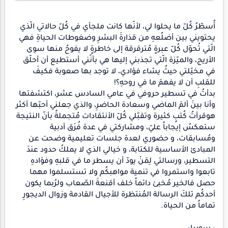
أُسطّرُ كُلّ ما يحلوا لي، لأنّها كانت ملجأي في كُلّ حالاتي الّذي
يحتويني بين أضلُعهِ من قذارةَ البشرِ وضغوطات الحياةِ فهي
الّتي تُحوّل كُلّ عبرةٍ مُترقرقة إلى خاطرةٍ لا يفوحُ منها سوى
الأريج، والميّزة الّتي تجذبني إليها هي بأنّني أستطيع أن أحلّق
في مخيّلتي حيثُ يشاء فؤادي، لا توجد بها صعوبة فكيفَ
للقلبِ أن لا يفهمَ ما في روحهِ؟!
بدأتُ في تسطير حروفي في عامي السادس عشر، اكتشفتها
وأنا بينَ ألمَ الماضي وسعادة الحاضرِ، والذي جعلني أحبّها أكثر
هوقرأتُ كُتبٍ كثيرة وتقبّلي كُلّ الأنتقادات مُتجملةً بأنّ النتيجة
ستعكسُ إيجاباً عليّ، ومشاركتي في عدة فُرَق أدبية
ومُسابقات، و حضوري لعدة جلسات تعليمية وضحت عن
المبادئ الأساسية للكتابة، و خيالي الذي لا يملكُ حدود عندَ
التسطير، ورسالتي لِمَنْ يودّ أن يسطر ما في قلبهِ وفؤادهِ
تابعوا واستمروا في تنمية مواهبكُم ولا تستسلموا مهما
حصل فالخير مُخبئ دائماً خلف أقنعةَ الصّعاب ولرُبما يكون
أحدكُم تلكَ الرسالة المُنتظرة للأجيال القادمة وزوال الديجورِ
تماماً من الحياة.