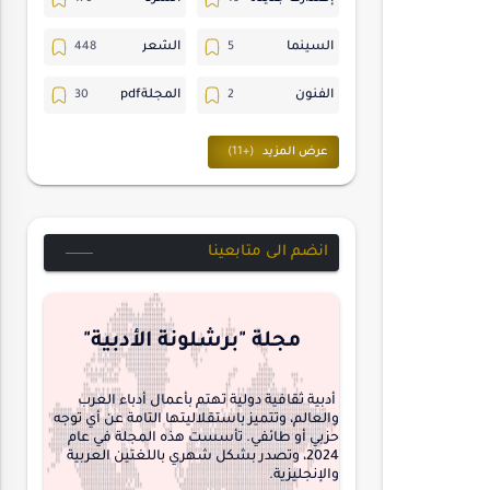
السينما
الشعر
الفنون
المجلةpdf
المسرح
ترجمات
حسن_يارتي
حوارات
خواطر
متابعات
انضم الى متابعينا
مجلة-أسد
مقالات-ودراسات
منشورتنا
هايكو
مجلة "برشلونة الأدبية"
interview
أدبية ثقافية دولية تهتم بأعمال أدباء العرب
والعالم، وتتميز باستقلاليتها التامة عن أي توجه
حزبي أو طائفي. تأسست هذه المجلة في عام
2024، وتصدر بشكل شهري باللغتين العربية
والإنجليزية.