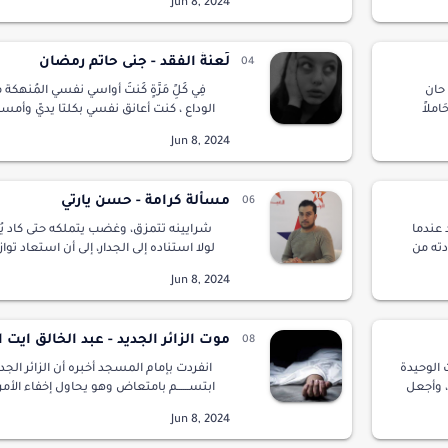
ا…
فتتأثر وتنفعل.خوفا عليها وعل…
لَعنةُ الفقد - جنى حاتم رمضان
ه حان
فِي كُلًِ مَرَّةٍ كُنتُ أواسي نفسي المُنهك
املاً
الوداع ، كنت أعانق نفسي بكلتا يديّ وأمسح
المنهمرة من قلبي بكلماتٍ عن أحلام ٍ وهمي
حقيقة لها،عش…
مسألة كرامة - حسن يارتي
عندما
شرايينه تتمزق، وغضب يتملكه حتى كاد يُ
دته من
لولا استناده إلى الجدار، إلى أن استعاد تواز
ا ذاته
طويلة هي اليوم، هذه المسافة التي تفص
السكني عن باب بيته.خطو…
موت الزائر الجديد - عبد الخالق ايت ا
ت الوحيدة
انفردت بإمام المسجد أُخبره أن الزائر الجد
أججة ، وأجعل
ابتســــــم بامتعاض وهو يحاول إخفاء الأم
يشه وأتحمله .أشعر أن وقتي
رغم تغير ملامح وجهه، ثم همس لي:- لا تخبر
نستيقن الأمر.رفعت ر…