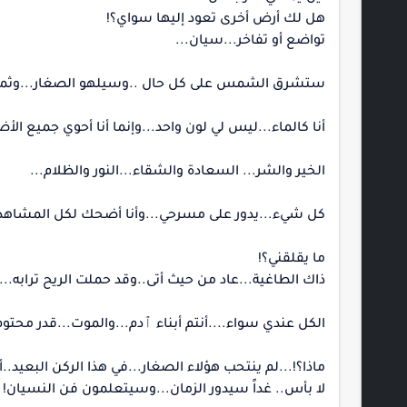
هل لك أرض أخرى تعود إليها سواي؟!
تواضع أو تفاخر...سيان...
ستشرق الشمس على كل حال ..وسيلهو الصغار...وثمة نح
أنا كالماء...ليس لي لون واحد...وإنما أنا أحوي جميع الأضد
الخير والشر... السعادة والشقاء...النور والظلام...
كل شيء...يدور على مسرحي...وأنا أضحك لكل المشاهد ..
ما يقلقني؟!
ذاك الطاغية...عاد من حيث أتى..وقد حملت الريح ترابه..
الكل عندي سواء....أنتم أبناء ٱدم...والموت...قدر محتوم..
ماذا؟!...لم ينتحب هؤلاء الصغار...في هذا الركن البعيد..أ
لا بأس.. غداً سيدور الزمان...وسيتعلمون فن النسيان!