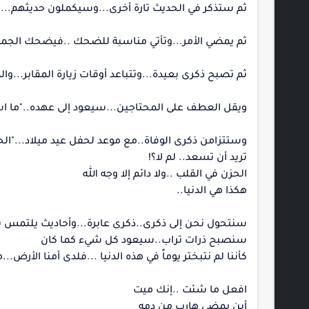
ثم ستذكر في الحديث تارة أخرى...وسيكملون حديثهم..
ثم يمضي الأمر...وتأتي مناسبة للضحك ..فيضحك الجميع.
ثم تصبح ذكرى بعيدة...وتتباعد أوقات زيارة المقابر...وال
ويقل العطف على المحتاجين...سيعود إلى عهده.."ما 
وستتزامن ذكرى الوفاة..مع موعد لحفل عيد ميلاد..."الح
تريد أن تسعد.. لم لا؟!
الحزن في القلب ..ولا دائم إلا وجه الله
هكذا هي الدنيا..
سنتحول نحن إلى ذكرى..ذكرى عابرة...وأحاديث يلتمس 
سنصبح ذرات تراب..سيعود كل شيء كما كان
كأننا لم نتبختر يوماً في هذه الدنيا ...فلدى أمنا الأر
افعل ما شئت ..إنك ميت
أين يمضي هارب من دمه