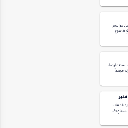
ة من مراسم
ُ الدموع
ّةٍ ساذجة لا
سقطه أرضاً،
نه مجدداً.
ل باب المجمع
فقير
يد قد مات،
ر عمن حوله
 أحداً، حتى