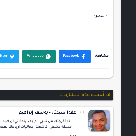
- مصر-
قد تُعجبك هذه المشاركات
عفواً سيدتي - يوسف إبراهيم
قد أخرجتك من قلبي، لم يعد بامكاني ان اعيدك 
مملكة عشقي، فانتهت إمكانيات ارجاعك لعص
فبعد الأن لن يسمح لي شرع المحبين بأن أرج