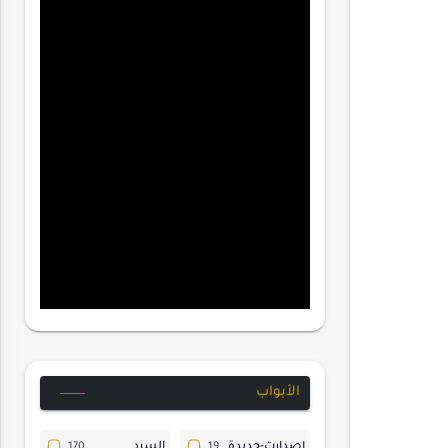
الأبواب
إصدارت-جديدة
السرد