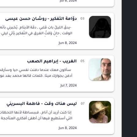
فستظلين تلك الجاني التي قتلت كل المشاعر 
دوّامة التَفكير - روشـان حسن عيسى
-يدقُّ الليلُ بابَ قَلبي , دقّة الأَيتام .يُخبرني بأنّ
الوقت , حانَ وَقتُ الغرق في التَفكير.يَأتي ليلي حَ
مَعهُ ضجّةً هادئةأَسمعُ تلك الضَجّة في قَلبي
المُرتعش.أنهَ…
الغريب - إبراهيم الصعب
سأكون معك عندما دفنت نفسي حيا وسأرقد 
أدفن بجوارك ميتا. كلمات قالها محمد بعد عو
المقبرة وحيدا بعدما دفن أثمن شيء يملكه، إنه
التي اشترك الجميع بقتلها ونسوا أم…
ليس هناك وقت - فاطمة البسريني
إذا كنت أريد أن أنام ، فببساطة لأنها اللحظا
التي أستطيع فيها أن أطفئ أفكاري المت
الوقت يمر دون أن أع
يضيع مني ، الوقت يخيفني …