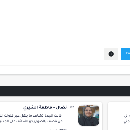
نضال - فاطمة الشيري
الي
كانت الجدة تشاهد ما ينقل عبر قنوات الأخ
متي،
من قصف بالصواريخو القذائف على المدنيي
عك
وتفجير ودمار للمنشآت والمباني على رؤوس