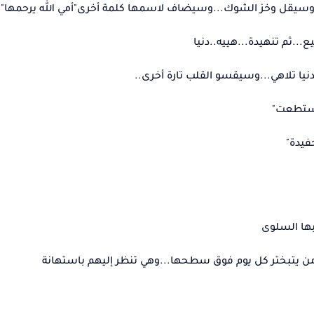
.وسيقل وخز الشوك...وسيضاف لاسمها كلمة أخرى"أمي الله يرحمها"
..ثم تنهيدة...هييه..دنيا
دنيا تلاهي...وسيقسو القلب تارة أخرى..
استطعت"
فيدة"
بها السلوى
ض...من يتبختر كل يوم فوق سطحها...وهي تنظر إليهم باستهانة