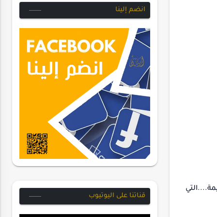
انضم إلينا
....التي
قناتنا على اليوتيوب