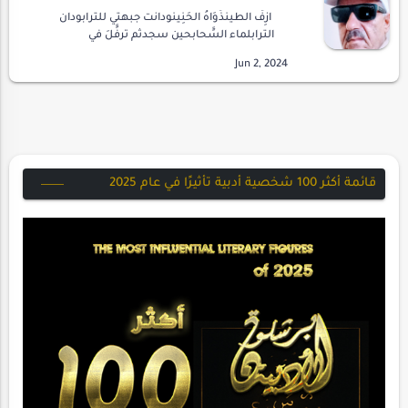
ازِفَ الطينذَوَاهُ الحَنِينودانت جبهتي للترابودان
الترابلماء السًَحابحين سجدثم ترفًَلَ في
طهرهوابتعد* * *ازف الطينركع الحِبروالبحر آبتعثر
في موجهقبس من سراب* * *اتراه شبحي ذا…
قائمة أكثر 100 شخصية أدبية تأثيرًا في عام 2025