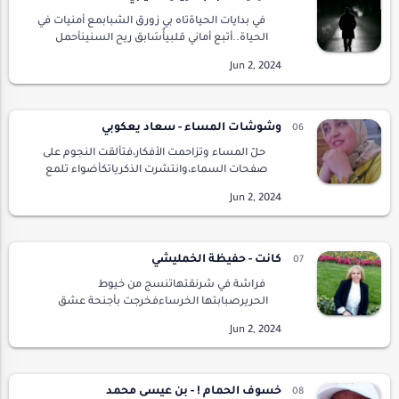
في بدايات الحياةتاه بي زورق الشبابمع أمنيات في
الحياة..أتبع أماني قلبيأُسَابق ريح السنينأحمل
حقائب أحلاميراكضا في دنيا الخيالليس في عيني
أرىغيرُ زهرٍ يكسو دُنيايَاخضرارغيرُ ز…
وشوشات المساء - سعاد يعكوبي
حلّ المساء وتزاحمت الأفكار،فتألقت النجوم على
صفحات السماء،وانتشرت الذكرياتكأضواء تلمع
في عتمة الليل،تنتشل روحي من هوّة
الانكسار،فتنتفض حروفي في بحر الابتكار،بلغة
جديدة،كالعنب…
كانت - حفيظة الخمليشي
فراشة في شرنقتهاتنسج من خيوط
الحريرصبابتها الخرساءفخرجت بأجنحة عشق
هائمةتبحث عن الضياءأغراها ضوء ذاك
المعبدفدخلتهسقفه أرواح متعبدةاركانه أصوات
خاشعةتؤدي طقوس العشقو ترتل ترات…
خسوف الحمام ! - بن عيسى محمد