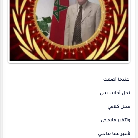
عندما أصمت
تحل أحاسيسي
محل كلامي
وتتغير ملامحي
لأعبر عما بداخلي