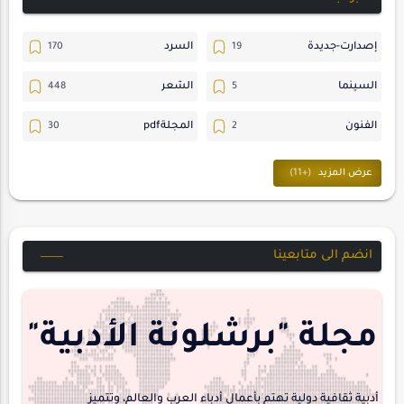
إصدارت-جديدة
السرد
السينما
الشعر
الفنون
المجلةpdf
المسرح
ترجمات
حسن_يارتي
حوارات
خواطر
متابعات
انضم الى متابعينا
مجلة-أسد
مقالات-ودراسات
منشورتنا
هايكو
مجلة "برشلونة الأدبية"
interview
أدبية ثقافية دولية تهتم بأعمال أدباء العرب والعالم، وتتميز