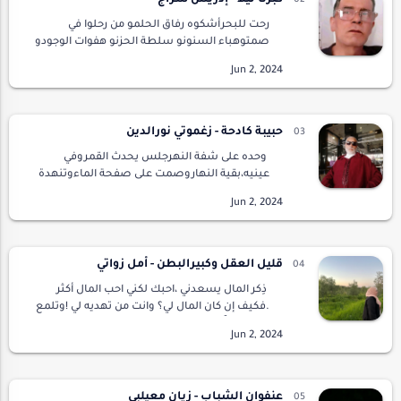
كبرنا ليلا - إدريس سراج
رحت للبحرأشكوه رفاق الحلمو من رحلوا في
صمتوهباء السنونو سلطة الحزنو هفوات الوجودو
تكالب اليوميعلى قبس النور الخافثو ما تبقى من
أسباب البقاءرحت للبحرأشكوه من خانواو من
كانواو من صار…
حبيبة كادحة - زغموتي نورالدين
وحده على شفة النهرجلس يحدث القمروفي
عينيه،بقية النهاروصمت على صفحة الماءوتنهدة
..وخبرإذ لاح طيفها من بعيدتماما..كما ألفتأن تأتي
،في دقائقالسكونوالمدينة تصخببجَلَبة
المصانعوأن…
قليل العقل وكبيرالبطن - أمل زواتي
ذِكر المال يسعدني ،احبك لكني احب المال أكثر
.فكيف إن كان المال لي؟ وانت من تهديه لي !وتلمع
عيناك حباً حين أقتني قطعة جديدة من الذهب
.اوتدرك أن قطعة الماس تلك تناديني! شكرا لا…
عنفوان الشباب - زيان معيلبي