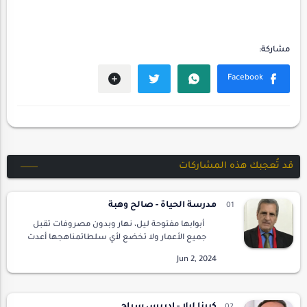
قد تُعجبك هذه المشاركات
مدرسة الحياة - صالح وهبة
أبوابها مفتوحة ليل، نهار وبدون مصروفات تقبل
جميع الأعمار ولا تخضع لأي سلطاتمناهجها أعدت
على أيدي أصحاب خبراتتحتوي على دروس في
التجارب والصدماتجغرافيتها تشمل تضاريس
ورياح و…