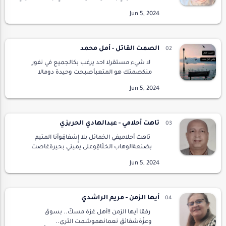
بألف ربيعتتبعني رياح لعنتكوطعنات غروركايا ثقب
قلبي تحبلنيسرابا استحلفك قلبالا يجري عليه حد
الخذلانمثخ…
الصمت القاتل - أمل محمد
لا شيء مستقرلا احد يرغب بكالجميع في نفور
منكصمتك هو المتعبأصبحت وحيدة دومالا
تكلمين ولا تتكلمينمنعزلة عن الجميعلاتفارقين
غرفتكالكل يصفك باللؤمويقولون أنكي
سوداويةماذا بك ؟؟لا…
تاهت أحلامي - عبدالهادي الحريزي
تاهت أحلاميفي الخمائل بلا إِِشفاقِوأنا المتيم
بصَنعةالوهاب الخلّاقِوعلى يميني بحيرةغاصت
فيها أشواقيالقلب غمره التجلّيواللسان يُسبح
باسم الرزاقوالنور يدغدغشغاف رفيقي الخفّاقوق…
أيها الزمن - مريم الراشدي
رفقا أيها الزمن !!أهل غزة مسكٌ.. بسوقٌ
وعزّةشقائق نعمانهموشمت الثرى..