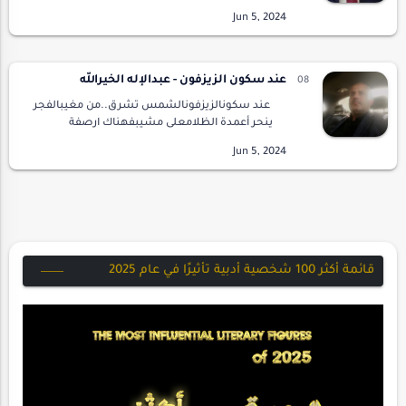
ماتضافرت لأجله معتداتيوأمهرت القلب صدقا دون
زلاتيصاحبت المواسم كلهاوأبصرت الفجر
وحديوبقيت مثل الس…
عند سكون الزيزفون - عبدالإله الخيرالله
عند سكونالزيزفونالشمس تشرق..من مغيبالفجر
ينحر أعمدة الظلامعلى مشيبفهناك ارصفة
الحروفبلا كلامومتسولٌ.. غصب الشفاهبلا رقيبوانا
هنامازلت.. اعبث فيدميواحوك في وهمالضياع
خرائطيوال…
قائمة أكثر 100 شخصية أدبية تأثيرًا في عام 2025