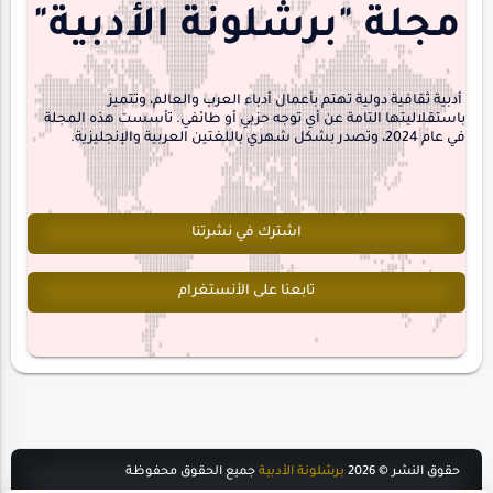
منشورتنا
هايكو
مجلة "برشلونة الأدبية"
interview
أدبية ثقافية دولية تهتم بأعمال أدباء العرب والعالم، وتتميز
باستقلاليتها التامة عن أي توجه حزبي أو طائفي. تأسست هذه المجلة
في عام 2024، وتصدر بشكل شهري باللغتين العربية والإنجليزية.
اشترك في نشرتنا
تابعنا على الأنستغرام
حقوق النشر ©
2026
برشلونة الأدبية
جميع الحقوق محفوظة