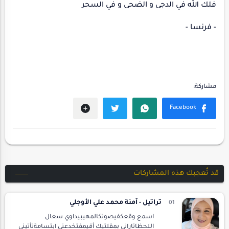
فلك الله في الدجى و الضحى و في السحر
- فرنسا -
قد تُعجبك هذه المشاركات
تراتيل - آمنة محمد علي الأوجلي
اسمع وقعكفيصوتكالمهيبيداوي سعال
اللحظاتاراني بمقلتيك أقيمفتخدعني ابتسامةتأتيني