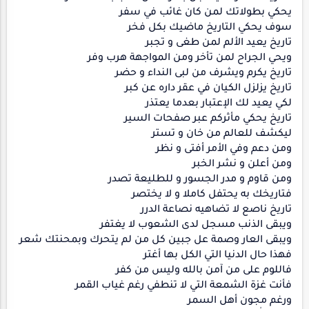
يحكي بطولاتك لمن كان غائب في سفر
سوف يحكي التاريخ ماضيك بكل فخر
تاريخ يعيد الألم لمن طغى و تجبر
ويحي الجراح لمن تأخر ومن المواجهة هرب وفر
تاريخ يكرم ويشرف من لبى النداء و حضر
تاريخ يزلزل الكيان في عقر داره عن كبر
لكي يعيد لك الإعتبار بعدما يعتذر
تاريخ يحكي مأثركم عبر صفحات السير
ليكشف للعالم من خان و تستر
ومن دعم وفي الأمر أفتى و نظر
ومن أعلن و نشر الخبر
ومن قاوم و مدر الجسور و للطليعة تصدر
فتاريخك به يحتفل كاملا و لا يختصر
تاريخ ناصع لا تضاهيه نصاعة الدرر
ويبقى الذنب مسجل لدى الشعوب لا يغتفر
ويبقى العار وصمة عل جبين كل من لم يتحرك وبمحنتك شعر
فهذا حال الدنيا التي الكل بها أغتر
فاللوم على من آمن بالله وليس من كفر
فأنت غزة الشمعة التي لا تنطفي رغم غياب القمر
ورغم مجون أهل السمر