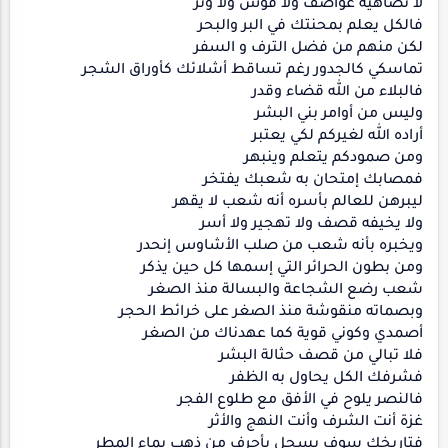
لا تضاهيه عواصف ولا قوس ولا وتر
فالكل يعلم بمحنتك في البر والبحر
لكن منهم من فضل الترف و السفر
تماسكي كالجدور رغم تساقط أشلائك كأوراق الشجر
فالبلاء من الله قضاء وقدر
وليس من أوامر بني البشر
أراده الله لغيركم لكي يعتبر
ومن صمودكم يتعلم وينبهر
فمصابك إمتحان به شعبك يفتخر
ليبرهن للعالم بأسره أنه شعب لا يقهر
ولا يخيفه قصف ولا تهجير ولا أسر
ويخبره بأنه شعب من صلب الأشاوس إنحدر
ومن بطون الحرائر التي إسمها كل حين يذكر
شعب رضع الشجاعة والبسالة منذ الصغر
وبصماته منقوشة منذ الصغر على خرائط الحجر
أصمدي وكوني قوية كما عهدناك من الصغر
فلا تبالي من قصف حثالة البشر
فشرفك الكل يحاول به الظفر
فالنصر يلوح في الأفق مع طلوع الفجر
غزة أنت الشرف وأنت النهج والأثر
فتاريخك سوف يسجل بأحرف من ذهب بماء المطر