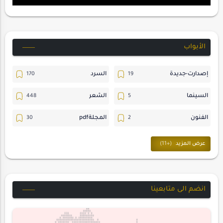
الأبواب
إصدارت-جديدة
السرد
السينما
الشعر
الفنون
المجلةpdf
المسرح
ترجمات
حسن_يارتي
حوارات
خواطر
متابعات
انضم الى متابعينا
مجلة-أسد
مقالات-ودراسات