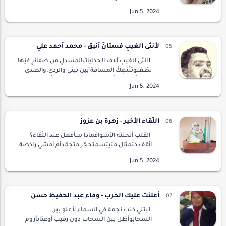
والتاريخ..وخزةً.. وخزة..أين مزار الأمل؟! بُثَّ فيه
غرزة !!ذاك الوريد.. في ساحِ التيه شردوالفقدُ في
الأني…
لأنثى الغيبِ فستانٌ أنيقْ - محمد أحمد علي
لأنثى الغيبِ آلاف الحكاياتبالمسدلِ من ضفائرِ غيّها
تطْغىوتنْتهِكُ المسافة َبين بيني والردى.والصدى
قد خاضَ تجربةً خطيرة ،سِربُ عينيها إخْتبارُ الماءِ
يُشْرَبُ، مِلء مِنقارٍ أم…
اللّقاء الأخير - زهرة بن عزوز
القلب أثخنته الأشواقماذا سأفعل عند اللّقاء؟
أأقف كتمثال متيبّسمتحجّر متجمّدأم أمشي راكضة
أرقصمطوّقة بالوردفوق جليد الصّقيع؟أستطلع
الحياة ثابتةكي لا تنثنيماذا سأقول عند اللّقاء…
أعلنت عليك الحرب - وفاء عبد الحفيظ حسن
ليتني كنت نجمة في السماء لأعلو بين
السحابوأظل بين السحاب دون رقيب أوعتابأروم