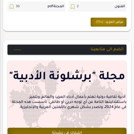
الفنون
المجلةpdf
المسرح
ترجمات
حسن_يارتي
حوارات
خواطر
متابعات
انضم الى متابعينا
مجلة-أسد
مقالات-ودراسات
منشورتنا
هايكو
مجلة "برشلونة الأدبية"
interview
أدبية ثقافية دولية تهتم بأعمال أدباء العرب والعالم، وتتميز
باستقلاليتها التامة عن أي توجه حزبي أو طائفي. تأسست هذه المجلة
في عام 2024، وتصدر بشكل شهري باللغتين العربية والإنجليزية.
اشترك في نشرتنا