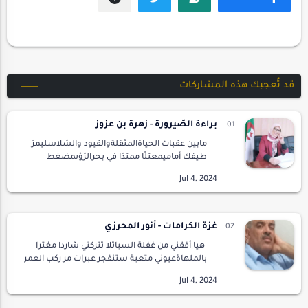
قد تُعجبك هذه المشاركات
براءة الصّيرورة - زهرة بن عزوز
مابين عقبات الحياةالمثقلةوالقيود والسّلاسليمرّ
طيفك أماميمعتلّا ممتدّا في بحرالرّؤىمضغط
الرّوحملتصقا بها كما الراتنجالّلزج السّائلتحترق
فيك المسافاتتدنيك بلا سفر من الضّجرالسّائرما…
غزة الكرامات - أنور المحرزي
هيا أفقني من غفلة السباتلا تتركني شاردا مغترا
بالملهاةعيوني متعبة ستنفجر عبرات مر ركب العمر
أتجرع الغصرات فما ٱلتقيت بعد بصفوة
التقاةأستنشق منهم عطر الشذراتلأطهر أغواري …