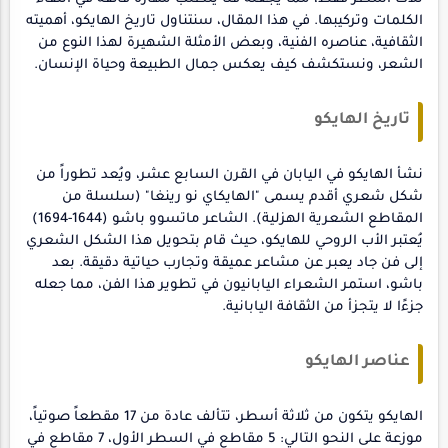
الكلمات وتركيبها. في هذا المقال، سنتناول تاريخ الهايكو، أهميته
الثقافية، عناصره الفنية، وبعض الأمثلة الشهيرة لهذا النوع من
الشعر، ونستكشف كيف يعكس جمال الطبيعة وحياة الإنسان.
تاريخ الهايكو
نشأ الهايكو في اليابان في القرن السابع عشر، ويُعد تطوراً من
شكل شعري أقدم يسمى "الهايكاي نو رينغا" (سلسلة من
المقاطع الشعرية الهزلية). الشاعر ماتسوو باشو (1644-1694)
يُعتبر الأب الروحي للهايكو، حيث قام بتحويل هذا الشكل الشعري
إلى فن جاد يعبر عن مشاعر عميقة وتجارب حياتية دقيقة. بعد
باشو، استمر الشعراء اليابانيون في تطوير هذا الفن، مما جعله
جزءًا لا يتجزأ من الثقافة اليابانية.
عناصر الهايكو
الهايكو يتكون من ثلاثة أسطر، تتألف عادة من 17 مقطعاً صوتياً،
موزعة على النحو التالي: 5 مقاطع في السطر الأول، 7 مقاطع في