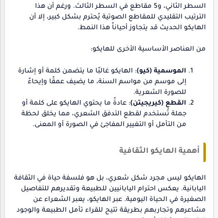
السطر الثاني، و5 مقاطع في السطر الثالث. ورغم أن هذا
الترتيب التقليدي للمقاطع الصوتية يُحترم بشكل كبير، إلا أن
الهايكو الحديث قد يتجاوز أحياناً هذا النمط.
من العناصر الأساسية الأخرى للهايكو:
الموسمية (كيو)
: الهايكو غالبًا ما يتضمن كلمة أو إشارة
إلى موسم من مواسم السنة، ما يضيف عمقًا وإيحاءً
للصورة الشعرية.
القطع (كيريجيتن)
: عادةً ما يحتوي الهايكو على كلمة أو
جملة تُستخدم لقطع التدفق الشعري، مما يخلق لحظة
من التأمل أو التغيير المفاجئ في الصورة أو المعنى.
أهمية الهايكو الثقافية
الهايكو ليس مجرد شكل شعري، بل هو فلسفة حياة في الثقافة
اليابانية. يعكس احترام اليابانيين للطبيعة وتقديرهم للتفاصيل
الصغيرة في الحياة اليومية. عبر الهايكو، يعبر الشعراء عن
مشاعرهم وتجاربهم بطريقة تتيح للقراء تأمل الطبيعة والوجود