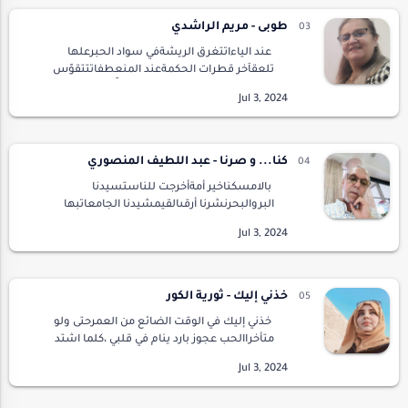
طوبى - مريم الراشدي
عند الياءاتتغرق الريشةفي سواد الحبرعلها
تلعقآخر قطرات الحكمةعند المنعطفاتتتقوّس
شمس الأصيلحانية على القلوبعلَّها تهوِّن مانزل
بها من جللأيا بخور المعابدعطِّـر آفاق الذكرىلا ت…
كنا... و صرنا - عبد اللطيف المنصوري
بالامسكناخير أمةأخرجت للناستسيدنا
البروالبحرنشرنا أرقىالقيمشيدنا الجامعاتبها
تعلمالعرب.و العجمحاربنا بالقلمجهل
الامماليومصرناحثالة الاممهجرنا تعاليمربناوصرنا
نقدسالصنمنأتمر ب…
خذني إليك - ثورية الكور
خذني إليك في الوقت الضائع من العمرحتى ولو
متأخراالحب عجوز بارد ينام في قلبي ،كلما اشتد
عطر الورد في صدريأتقيأ رغبتي أتشظى بداخلي
،ألملم زجاج الحقيقة أحمل قلبي في كفيمع باقة و…