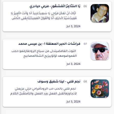
يَا الشَّاعِرُ الْمَشْهُورِ - مرعي حيادري
أَيَّاكَ أَنْ تُعَكِّرَ مَزَاجِي يَا سَعِيدُعَنِيدٌ أَنَا وَأَنْتَ الْأَمِيرُ يَا
مُفِيدُسَيِّدُ الْحَرْفِ أَنَا وَالْقَوْلُ الْعَمِيدُيُتَابِعُنِي النَّاسُ
بِحْسِّهِمِ الْمَ…
فراشات الحبر المعلقة ! - بن عيسى محمد
التوت الغامضيتدلى من سياج الروحفارفعو حجب
الغموضومهد لؤلؤييزيح الشكالمصابيح
المتعبةلافتات باهتة لصوتيتقرؤها فراشات
الحبروتمضي الى نحبهاحين تصفق لها الشوارعفي
خطوط لا تنتهيكحش…
نجم قلبي - لينا شفيق وسوف
نجم قلبي بالحب حب الروحأفراحي حزني عزيمتي
لأتجاوزهأتقبل الفعل ورد الفعل والتأملقُبلُ الكلام
مشاعر الثقة والجمالمدن استقبلت الحب كحلم
علىأوتار النبض وأولويات الحياةلا يكف القل…