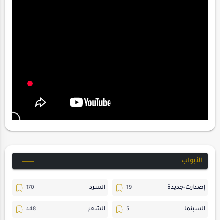
الأبواب
إصدارت-جديدة
السرد
السينما
الشعر