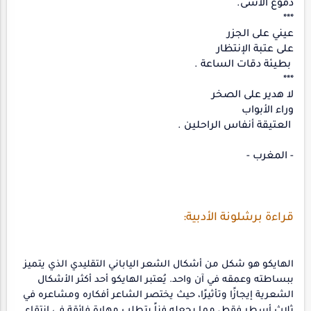
دموع الأسى.
***
عيني على الجزر
على عتبة الإنتظار
بطيئة دقات الساعة .
***
لا هدير على الصخر
وراء الأبواب
العتيقة أنفاس الراحلين .
- المغرب -
قراءة برشلونة الأدبية:
الهايكو هو شكل من أشكال الشعر الياباني التقليدي الذي يتميز
ببساطته وعمقه في آن واحد. يُعتبر الهايكو أحد أكثر الأشكال
الشعرية إيجازًا وتأثيرًا، حيث يختصر الشاعر أفكاره ومشاعره في
ثلاث أسطر فقط، مما يجعله فناً يتطلب مهارة فائقة في انتقاء