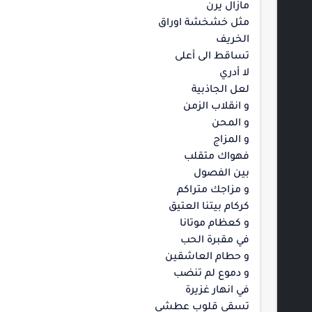
مازال يرن
مثل خشخشة اوراق
الخريف
تساقط الى أعلى
لا أدري
لعل الجاذبية
و انقلاب الزمن
و المحن
و المزاج
فهواك متقلب
بين الفصول
و مزاجك متراكم
كركام بيتنا العتيق
و كعظام موتانا
في مقبرة الحب
و حطام العاشقين
و دموع لم تنضب
في انهار غزيرة
تسقي قلوب عطشى