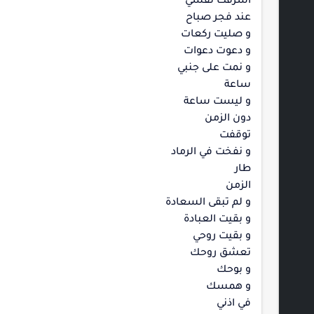
أشرقت نفسي
عند فجر صباح
و صليت ركعات
و دعوت دعوات
و نمت على جنبي
ساعة
و ليست ساعة
دون الزمن
توقفت
و نفخت في الرماد
طار
الزمن
و لم تبقى السعادة
و بقيت العبادة
و بقيت روحي
تعشق روحك
و بوحك
و همسك
في اذني