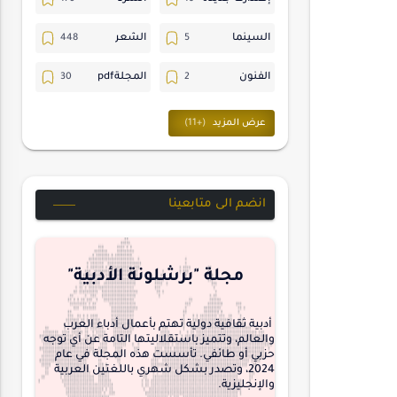
السينما
الشعر
الفنون
المجلةpdf
المسرح
ترجمات
حسن_يارتي
حوارات
خواطر
متابعات
انضم الى متابعينا
مجلة-أسد
مقالات-ودراسات
منشورتنا
هايكو
مجلة "برشلونة الأدبية"
interview
أدبية ثقافية دولية تهتم بأعمال أدباء العرب
والعالم، وتتميز باستقلاليتها التامة عن أي توجه
حزبي أو طائفي. تأسست هذه المجلة في عام
2024، وتصدر بشكل شهري باللغتين العربية
والإنجليزية.