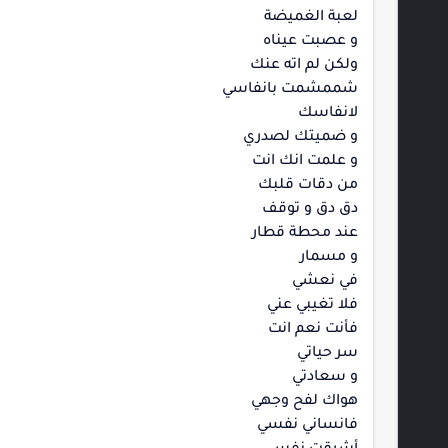
لعبة الغميضة
و عصبت عيناه
ولكن لم اته عنك
شممشمت بانفاسي
لانفاسك
و ضميتك لصدري
و علمت انك انت
من دقات قلبك
دق دق و توقف
عند محطة قطار
و مسمار
في نعشي
فلا تغيبي عني
فأنت نعم انت
سر حياتي
و سعادتي
هواك لفح وجهي
فانساني نفسي