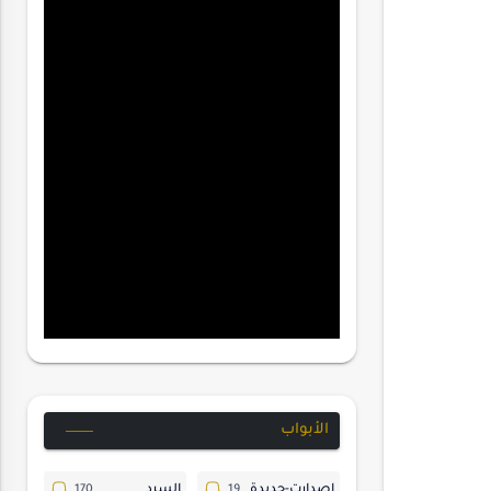
الأبواب
إصدارت-جديدة
السرد