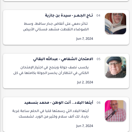
تــاج الجـمــر - سيدة بن جازية
تناثر دمعي على أنقاض جدار ساقط، وسط
الضوضاء التقطت مشهد فستاني الأبيض
بالحقيبة الكرتونية يناجيني بحرقة :" تعالي نحتفل
بالعرس، تماسكي ، هيا لا تفقدي الوعي .. كل
الزخارف والماس…
الامتحان الشفاهي - عبدالله البقالي
يكسب نصف جولة وينجح في اجتياز الإمتحان
الكتابي في انتظار أن يخسر الجولة بكاملها.في كل
السباقات التي خاضها من قبل، كان دائما ذلك
المتسابق الدؤوب. لكنه بعد أن يقطع عشرات
الأمي…
أيتها البلاد.. أنت الوطن - محمد بنسعيد
أيتها البلاد التي رسمتها قلبا في الحلم ساعة غربة
باردة، لك ألف سلام وكثير من الورد، لشمسك
الغاربة ترانيم الرعاة ساعة يعودون، لقمرك المطل
خجولا وراء الجبال حكايا الجدات وقت يتكمش بي…