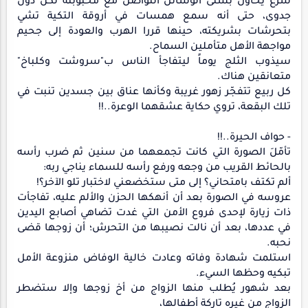
شرع يحاول بشتى الوسائل التواصل مع محبوبته لكن دون
جدوى، حتى أنه سمع همسات في أروقة التكية تشي
بتحرشات بشريكته، حينها قررا الهرب والعودة إلى جحيم
مواجهة الأهل متأملين السماح.
سيذوب الثلج يوماً ليتفاجأ الناس ب"سروشت وكلباخ"
متعانقين هناك.
كل ربيع تتفجّر زهور غريبة وكأنها عناق بين جسدين تنبت في
تلك البقعة، تروي حكاية عشقهما الوعرة..!!
- حواف الحيرة..!!
تأمّلَ الصورة التي كانت تجمعهما من سنين ثم ضرب رأسه
بالحائط القريب من وجعه ورفع رأسه للسماء يناجي ربه:
ألم تكتف بامتحاني؟ إلى متى ستخضعني لاختبار تلو الآخر؟!
عروسه في الصورة بعد أن أنهكها الحزن والألم عليه، تفاجأت
ذات زيارة لإحدى فروع الأمن التي غدت تضاهي أصابع اليدين
في عددها، بعد أن نالت نصيبها من التحرش؛ أن زوجها قضى
نحبه.
استلمت شهادة وفاته وعادت خالية الوفاض منزوعة الأمل
تبكيه وحظها السيء.
بعد شهور يُطلب منها الزواج من أخ زوجها وإلا ستضطر
الزواج من غيره تاركة أطفالها،