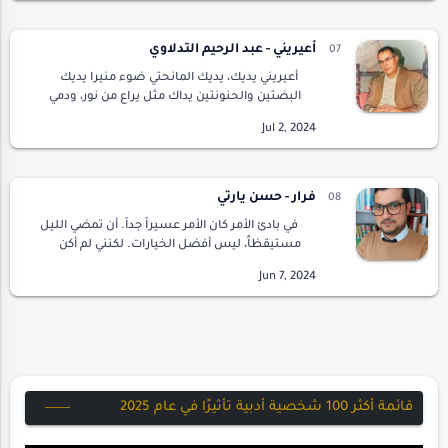
أعيريني - عبد الرحيم التدلاوي
أعيريني يديك، يديك المانحتي ضوء منيرا يديك
البضتين والحنونتين يداك مثل يراع من نور، ودمي
المسفوح مدادك، فاكتبي حرفك يخترق صدر الظلم
إسفينا، ولا يسل من الجرح إلا وقد ابيضت الق…
فرار - حسن يارتي
في بادئ الأمر كان الأمر عسيراً جداً. أن تمضي الليل
مستيقظاً، ليس أفضل الخيارات. لكنني لم أكن
سيد القرار. وكان عليّ تقبل وردية العمل
المسائية.لم تكن لدي مهام وافرة، بحيث أكسب …
قائمة أكثر 100 شخصية أدبية تأثيرًا في عام 2025