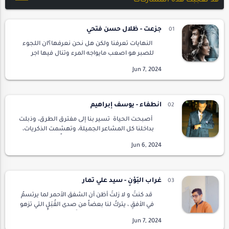
قد تُعجبك هذه المشاركات
جزعت - ظلال حسن فتحي
النهايات تعرفنا ولكن هل نحن نعرفها؟ان اللجوء
للصبر هو اصعب مايواجه المرء وتنال فيها اجر
عظيم وتكون دعواتك مقربه من الاستجابةلان
ابشع ما يواجه الشخص هو ان يكون مظلوملكن
الصبر …
انطفاء - يوسف إبراهيم
أصبحت الحياة تسير بنا إلى مفترق الطرق، وذبلت
بداخلنا كل المشاعر الجميلة، وتهشمت الذكريات،
وأصبحت لا تحتمل تكرار تذكرها مرةًاخر. لم يعد
الأمر مؤلم كما توقعته من قبل، بدأ…
غراب البَوْنِ - سيد علي تمار
قد كنتُ و لا زلتُ أظن أن الشفق الأحمر لما يرتسمُ
في الأفقِ ، يتركُ لنا بعضاً من صدى القُبَلِ التي تزهو
بها النفوس و ترتوي من رُصافَتِها حد الشِّبَع نواصي
الرؤوس ... ولكن هيها…