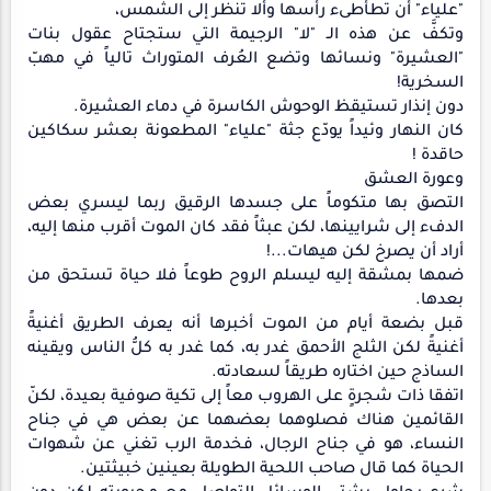
"علياء" أن تطأطىء رأسها وألا تنظر إلى الشمس،
وتكفَّ عن هذه الـ "لا" الرجيمة التي ستجتاح عقول بنات
"العشيرة" ونسائها وتضع العُرف المتوراث تالياً في مهبّ
السخرية!
دون إنذار تستيقظ الوحوش الكاسرة في دماء العشيرة.
كان النهار وئيداً يودّع جثة "علياء" المطعونة بعشر سكاكين
حاقدة !
وعورة العشق
التصق بها متكوماً على جسدها الرقيق ربما ليسري بعض
الدفء إلى شرايينها، لكن عبثاً فقد كان الموت أقرب منها إليه،
أراد أن يصرخ لكن هيهات...!
ضمها بمشقة إليه ليسلم الروح طوعاً فلا حياة تستحق من
بعدها.
قبل بضعة أيام من الموت أخبرها أنه يعرف الطريق أغنيةً
أغنيةً لكن الثلج الأحمق غدر به، كما غدر به كلُّ الناس ويقينه
الساذج حين اختاره طريقاً لسعادته.
اتفقا ذات شجرةٍ على الهروب معاً إلى تكية صوفية بعيدة، لكنّ
القائمين هناك فصلوهما بعضهما عن بعض هي في جناح
النساء، هو في جناح الرجال، فخدمة الرب تغني عن شهوات
الحياة كما قال صاحب اللحية الطويلة بعينين خبيثتين.