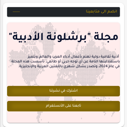
خواطر
متابعات
انضم الى متابعينا
مجلة-أسد
مقالات-ودراسات
منشورتنا
هايكو
مجلة "برشلونة الأدبية"
interview
أدبية ثقافية دولية تهتم بأعمال أدباء العرب والعالم، وتتميز
باستقلاليتها التامة عن أي توجه حزبي أو طائفي. تأسست هذه المجلة
في عام 2024، وتصدر بشكل شهري باللغتين العربية والإنجليزية.
اشترك في نشرتنا
تابعنا على الأنستغرام