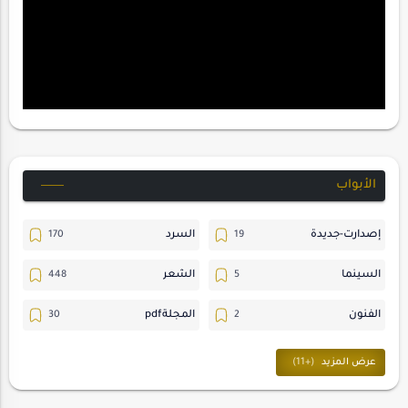
الأبواب
إصدارت-جديدة
السرد
السينما
الشعر
الفنون
المجلةpdf
المسرح
ترجمات
حسن_يارتي
حوارات