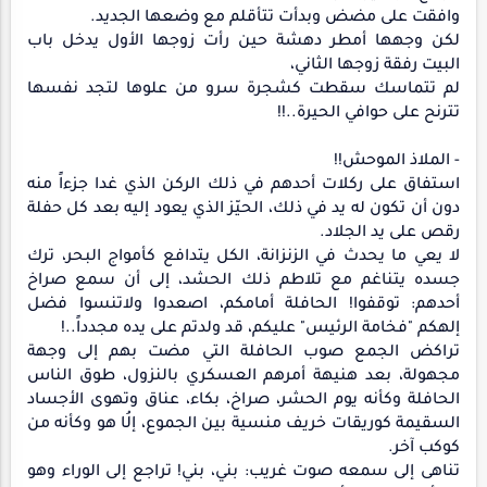
وافقت على مضض وبدأت تتأقلم مع وضعها الجديد.
لكن وجهها أمطر دهشة حين رأت زوجها الأول يدخل باب
البيت رفقة زوجها الثاني،
لم تتماسك سقطت كشجرة سرو من علوها لتجد نفسها
تترنح على حوافي الحيرة..!!
- الملاذ الموحش!!
استفاق على ركلات أحدهم في ذلك الركن الذي غدا جزءاً منه
دون أن تكون له يد في ذلك، الحيّز الذي يعود إليه بعد كل حفلة
رقص على يد الجلاد.
لا يعي ما يحدث في الزنزانة، الكل يتدافع كأمواج البحر، ترك
جسده يتناغم مع تلاطم ذلك الحشد، إلى أن سمع صراخ
أحدهم: توقفوا! الحافلة أمامكم، اصعدوا ولاتنسوا فضل
إلهكم "فخامة الرئيس" عليكم، قد ولدتم على يده مجدداً..!
تراكض الجمع صوب الحافلة التي مضت بهم إلى وجهة
مجهولة، بعد هنيهة أمرهم العسكري بالنزول، طوق الناس
الحافلة وكأنه يوم الحشر، صراخ، بكاء، عناق وتهوى الأجساد
السقيمة كوريقات خريف منسية بين الجموع، إلُا هو وكأنه من
كوكب آخر.
تناهى إلى سمعه صوت غريب: بني، بني! تراجع إلى الوراء وهو