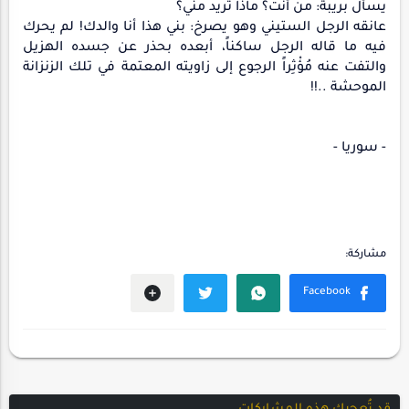
يسأل بريبة: من أنت؟ ماذا تريد مني؟
عانقه الرجل الستيني وهو يصرخ: بني هذا أنا والدك! لم يحرك
فيه ما قاله الرجل ساكناً، أبعده بحذر عن جسده الهزيل
والتفت عنه مُؤْثِراً الرجوع إلى زاويته المعتمة في تلك الزنزانة
الموحشة ..!!
- سوريا -