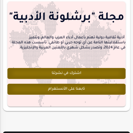
مجلة-أسد
مقالات-ودراسات
منشورتنا
هايكو
مجلة "برشلونة الأدبية"
interview
أدبية ثقافية دولية تهتم بأعمال أدباء العرب والعالم، وتتميز
باستقلاليتها التامة عن أي توجه حزبي أو طائفي. تأسست هذه المجلة
في عام 2024، وتصدر بشكل شهري باللغتين العربية والإنجليزية.
اشترك في نشرتنا
تابعنا على الأنستغرام