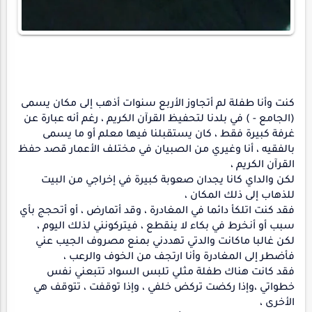
كنت وأنا طفلة لم أتجاوز الأربع سنوات أذهب إلى مكان يسمى
(الجامع - ) في بلدنا لتحفيظ القرآن الكريم ، رغم أنه عبارة عن
غرفة كبيرة فقط ، كان يستقبلنا فيها معلم أو ما يسمى
بالفقيه ، أنا وغيري من الصبيان في مختلف الأعمار قصد حفظ
القرآن الكريم ،
لكن والداي كانا يجدان صعوبة كبيرة في إخراجي من البيت
للذهاب إلى ذلك المكان ،
فقد كنت اتلكأ دائما في المغادرة ، وقد أتمارض ، أو أتحجج بأي
سبب أو أنخرط في بكاء لا ينقطع ، فيتركونني لذلك اليوم ،
لكن غالبا ماكانت والدتي تهددني بمنع مصروف الجيب عني
فأضطر إلى المغادرة وأنا ارتجف من الخوف والرعب ،
فقد كانت هناك طفلة مثلي تلبس السواد تتبعني نفس
خطواتي ،وإذا ركضت تركض خلفي ، وإذا توقفت ، تتوقف هي
الأخرى ،