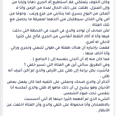
وكان الخوف يتملكني فلا أستطيع إلا الجري ذهابا وإيابا من
وإلى المنزل. ظللت على ذلك الحال لمدة من الزمن وأنا لا
أتمكن من البوح بسري لما ينتابني من فزع ورعب ، وخوفا من
أمي وأبي اللذان سيطلبان مني أخذهما لمعرفة ما يحصل مع
تلك الفتاة .
لكن صادف أن تواجد والدي في البيت في اللحظة التي دخلت
فيها وأنا لا أكاد التقط أنفاسي من الجري فألح علي كثيرا
لأحكي له أمري.
فقمت بإخباره أن هناك طفلة في طولي تتبعني وتجري ورائي
وأنا أخاف منها ،
فما كان منه إلا أن أخذني بنفسه إلى ( الجامع ) .
وفي الطريق سألني أين هي الفتاة التي تسير خلفي ؟
فأشرت بكل براءة إلى ظلي على الأرض والذي لم أكن أعرف أنه
ظلي ،
أتذكر أن والدي ضحك وحملني على كتفيه كما كان يفعل بعض
الأحيان وهو يشرح لي أن ذلك ماهو إلا ظلي والذي أعكسه أنا
بنفسي تحت ضوء الشمس .
الشيء الذي لم أفهمه كثيرا حينها إلا أنني أحسست
بالاطمئنان وأنا محمولة على كتفي والدي وأن الفتاة اختفت عن
الأنظار .