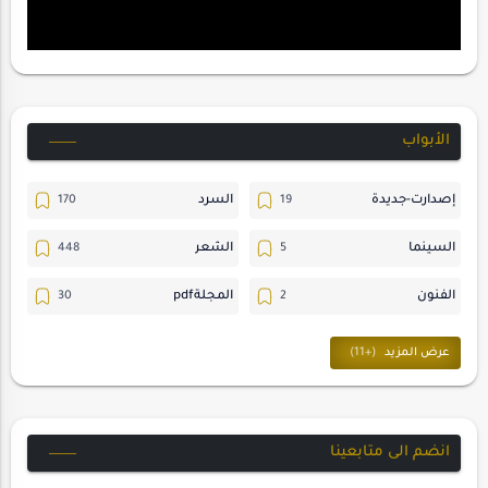
الأبواب
إصدارت-جديدة
السرد
السينما
الشعر
الفنون
المجلةpdf
المسرح
ترجمات
حسن_يارتي
حوارات
خواطر
متابعات
انضم الى متابعينا