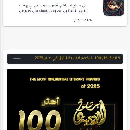
في صباح احد ايام شهر يونيو ، الذي نودع فيه
الربيع لنستقبل الصيف ، بالوانه التي تُعبر عن
نفسها بفواكه، تسر الناظرين .و كعادتي ، قبل ان
تتخذ الشمس كبد السماء مستقر لها ، قررت ا…
قائمة أكثر 100 شخصية أدبية تأثيرًا في عام 2025