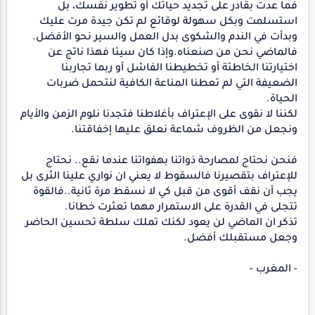
فما عدت بقادر على تجديد حياتك أو تطوير نفسك، بل
استسلمت وبكل سهولة لوقائع لم تكن جيدة مرت عليك
وبدأت في الندم والشكوى بدل العمل والسير نحو الأفضل.
فالماضي نحن من صنعناه.وإذا كان سيئا فهذا ناتج عن
اختيارتنا الخاطئة أو تخطيطنا الفاشل أو ربما تجاربنا
الضعيفة التي لم تعطنا المناعة الكافية لنتحمل ضربات
الحياة.
لكننا لا نقوى على الإعتراف بأغلاطنا فتجدنا نلوم الزمن والأيام
ونجعل من الظروف شماعة نعلق عليها إخفاقتنا.
فنحن نحتاج لمصارحة ذواتنا بهفواتنا عندما نقع.. نحتاج
للإعتراف بتقصيرنا فالسقوط لا يعني ان نواري علينا الثرى بل
يجب أن نقف أقوى من قبل كي لا نسقط مرة ثانية..فالقوة
تتجلى في القدرة على الاستمرار مهما تعثرت خطانا.
تذكر ان الماضي لن يعود لكنك تملك سلطة تحسين الحاضر
وجعل مستقبلك أفضل.
- المغرب -