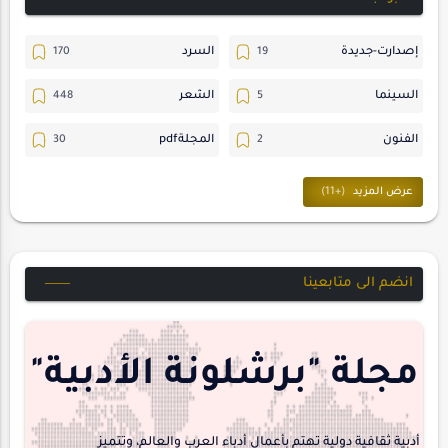
إصدارت-جديدة
السرد
السينما
الشعر
الفنون
المجلةpdf
المسرح
ترجمات
حسن_يارتي
حوارات
خواطر
متابعات
انضم الى متابعينا
مجلة-أسد
مقالات-ودراسات
منشورتنا
هايكو
مجلة "برشلونة الأدبية"
interview
أدبية ثقافية دولية تهتم بأعمال أدباء العرب والعالم، وتتميز