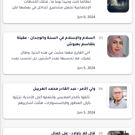
لطالما كنت وحيداً نوعا ما ، فتلك اللحظات
الإجتماعية تجعل مشاعري تتداخل في بعضها لكن
الإحراج هو الطابع الذي يغلب على كل تلك
الصراعات التي كنت أخفيها خلف إبتسامة
مصطنعة ، فأخرج من حر…
السلام والإسلام في السنة والوجدان - عقيلة
بلقاسم بعبوش
أخي القارئ مهما عشت في هذه الدنيا، وطال
عمرك، فلا تحسبها بعدد السّنين، بل تحسب بعدد
إحساسك، ومشاعرك، لأنّها تعتمد على شعورك
وإحساسك بالحياة، لتحياها حياة مضاعفة، إذا
قاسمتها…
ولي الأمر - عبد القادر محمد الغريبل
تأنقوا بأفخر الملابس وانتعلوا أغلى الأحذية، تزيّنوا
بأزكى العطور والإكسسوارات، هلّلت أساريرهم
ببشائر الرّضى وارتسمت على شفاههم بسمات
الغبطة.وقفوا صفوفا في جانب من القاعة الفس…
قال كلا ياولاد - علي كمال