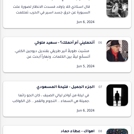
قال استاذي كلا ياولاد فسدت الانظار لصورة علت
السبورة عن حرق جسد اسير في الحرب.تمللمت
وصظيقي ممن مكانينا نحملق خارج الصورة وفجاة
اعلن استاذي درينا حول الأخلاق وطرح السؤال ربطا
با…
أتحمليني أم أحملك؟ - سعيد ملوكي
مشيت طويلاً أنير طريقي بقنديل ديوجين الكلبي.
أتسكّع ليلاً بين الكلمات، ونهاراً أبحث عن
وجودي...تهت في دروب شتّى، وحين أفقت من
نومي، وجدتها أمامي. بابتسامة مفتوحة على كل
تأويل…
الجزء الجميل - فتيحة المسعودي
في ليلة من آواخر ليالي الصيف ، كان الجو رائعا
.جميلة هي السماء .. النجوم والقمر .. كل الكواكب
الجميلة هناك من بعيد تبدو بأنوارها المتلئلئة
.موسيقى هادئة.. فنجان قهوة دون سكر …
اهواك - عطاء حماد