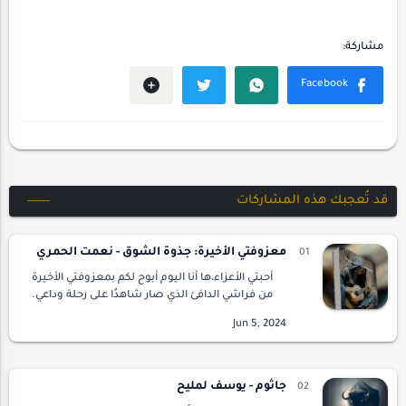
قد تُعجبك هذه المشاركات
معزوفتي الأخيرة: جذوة الشوق - نعمت الحمري
أحبتي الأعزاء،ها أنا اليوم أبوح لكم بمعزوفتي الأخيرة
من فراشي الدافئ الذي صار شاهدًا على رحلة وداعي.
لا أخشى الفراق يومًا..فالقدر له قضاؤه وأنا مجبرة
على احتسابي وصبري، ولم أخشى فر…
جاثوم - يوسف لمليح