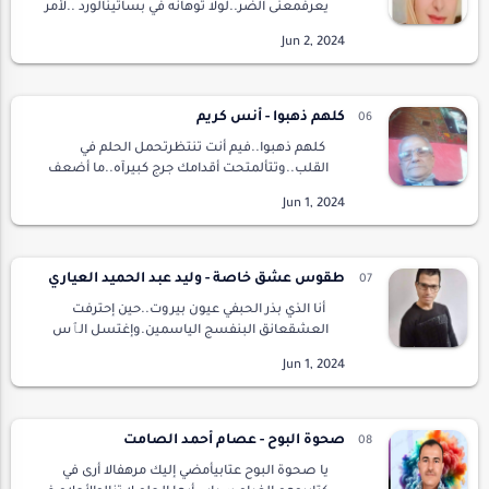
يعرفمعنى الضر..لولا توهانه في بساتينالورد ..لأمر
في حكمه بوضعالحد ..فيما هو عليه من
سهوةوسهد ..بين تناقض ،، وتعارضانتصف
العمر..فهل لضمير…
كلهم ذهبوا - أنس كريم
كلهم ذهبوا..فيم أنت تنتظرتحمل الحلم في
القلب..وتتألمتحت أقدامك جرج كبيرآه..ما أضعف
دور الكلماتبجوار الإنتظار..كلهم ذهبوافما في
الديارغير عاطليملأ الكلمات المتقاطعةفي جريدة
قد…
طقوس عشق خاصة - وليد عبد الحميد العياري
أنا الذي بذر الحبفي عيون بيروت..حين إحترفت
العشقعانق البنفسج الياسمين.وإغتسل الٱس
بعطر الندى.قبل اللؤلؤ جبين الياقوت..ذات شتاء
زرعت الفرحفي حدائق بابل..وقطع الثلج نثرت على
أر…
صحوة البوح - عصام أحمد الصامت
يا صحوة البوح عتابيأمضي إليك مرهفالا أرى في