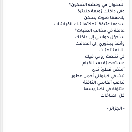
السّلوان في وحشة السّكون؟
وفي داخلك زوبعة مندثرة
يلاحقها صوت يسكن
سدوما عتيقة أنهكتها تلك الفراشات
عالقة في مخالب العتبات؟
سأحوّل حواسي إلى داخلك
وأنفذ بجذوري إلى أعماقك
اللٱمتناهيّات
كي تنبعث روحي فيك
مستعصيّة بعد القيام
أمتصّ قطرة ندى
تبثّ في كينونتي أجمل عطور
تداعب أنفاسي الدّافئة
متلوّنة في تضاريسها
كلّ المناخات
- الجزائر -