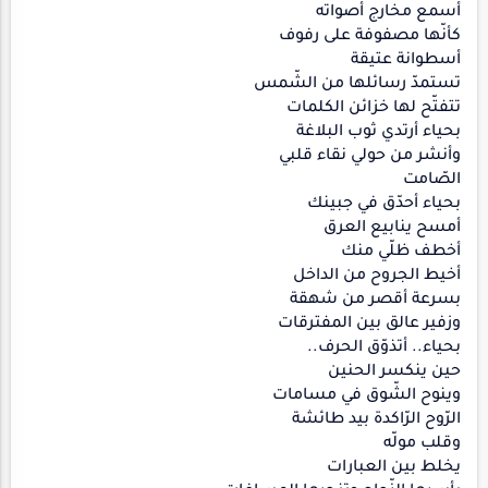
أسمع مخارج أصواته
كأنّها مصفوفة على رفوف
أسطوانة عتيقة
تستمدّ رسائلها من الشّمس
تتفتّح لها خزائن الكلمات
بحياء أرتدي ثوب البلاغة
وأنشر من حولي نقاء قلبي
الصّامت
بحياء أحدّق في جبينك
أمسح ينابيع العرق
أخطف ظلّي منك
أخيط الجروح من الداخل
بسرعة أقصر من شهقة
وزفير عالق بين المفترقات
بحياء.. أتذوّق الحرف..
حين ينكسر الحنين
وينوح الشّوق في مسامات
الرّوح الرّاكدة بيد طائشة
وقلب مولّه
يخلط بين العبارات