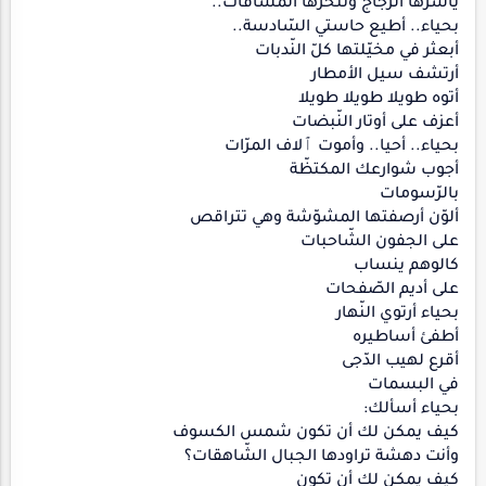
يأسرها الزّجاج وتنحرها المسافات..
بحياء.. أطيع حاستي السّادسة..
أبعثر في مخيّلتها كلّ النّدبات
أرتشف سيل الأمطار
أتوه طويلا طويلا طويلا
أعزف على أوتار النّبضات
بحياء.. أحيا.. وأموت ٱلاف المرّات
أجوب شوارعك المكتظّة
بالرّسومات
ألوّن أرصفتها المشوّشة وهي تتراقص
على الجفون الشّاحبات
كالوهم ينساب
على أديم الصّفحات
بحياء أرتوي النّهار
أطفئ أساطيره
أقرع لهيب الدّجى
في البسمات
بحياء أسألك:
كيف يمكن لك أن تكون شمس الكسوف
وأنت دهشة تراودها الجبال الشّاهقات؟
كيف يمكن لك أن تكون