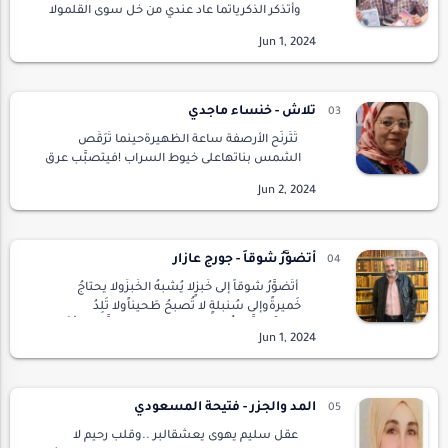
وأتذكر الذكرياتما عاد عندي من خل سوى القلمولا
معنى لتعبير إذا غابت الورقةأحبائي، أصدقائي إليكم
أتنفس ببوحأنتم الرفاق وأنتم ملاذي حين أتضا…
تَلاش - خنساء ماجدي
تَتَرنَّح الأرصفة ساعة الظهيرةحينما تُرَقِّص
الشمس بناتهاعلى خيوط السراب !فيتصبَّب عرق
الذكريات على "جبهتي"يتلاشى على حُجُرات القلب
العتِمةينكسر قِطع "Puzzle " ناقصةعلى جرْح …
أتضوَّرُ شَوقاً - جورج عازار
أتَضوَّرُ شَوقاً إلى خُبزٍلا يُشبهُ الخُبزَولا يحتاجُ
خَميرةًوإلى سُنبلةٍ لا تُصبحُ طَحيناًولا تَلِدُ
رَغيفاًولكنَّها تُخبِئُ بين ثناياهاعَسلَ النَّحلِووخْزَ
الدَّبابيرِوترات…
المد والجزر - فتيحة المسعودي
عقل سليم يهوى يعشقالبر ..وقلب رحيم لا