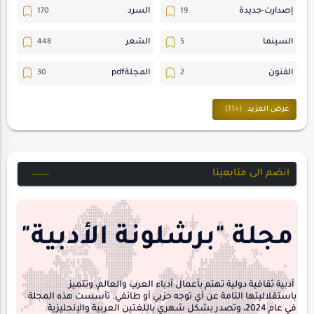
إصدارت-جديدة
السرد
السينما
الشعر
الفنون
المجلةpdf
المسرح
ترجمات
حسن_يارتي
حوارات
خواطر
متابعات
انضم الى متابعينا
مجلة-أسد
مقالات-ودراسات
منشورتنا
هايكو
مجلة "برشلونة الأدبية"
interview
أدبية ثقافية دولية تهتم بأعمال أدباء العرب والعالم، وتتميز
باستقلاليتها التامة عن أي توجه حزبي أو طائفي. تأسست هذه المجلة
في عام 2024، وتصدر بشكل شهري باللغتين العربية والإنجليزية.