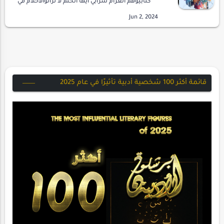
كتابيوهم الغرام سرابي أيها الحلم لا تزالوالأحلام في
اهدابيصعب المنال ربماأو قبل اللقاء صحوة
ستأتي بعدماخوف من بعد الخسارت إذا أقتربت
سيب…
قائمة أكثر 100 شخصية أدبية تأثيرًا في عام 2025