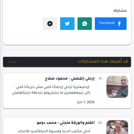
قد تُعجبك هذه المشاركات
إرحلي إتفضلي - محمود صلاح
إرحليعايزة ترحلي إرحلىأنا قلبي مش حزينأنا قلبي
إللى يبيعهعمرى ما يشتريولو بلحظة حنينإتفضلي
مع السلامهوأمحي أي علامةوذكرياتك خديعلى قد
ما تقدريالحلو منها والحزينإرحلى إتفضلي و…
القلم والورقة ملجئي - محمد دومو
أحكي متاعب الدنيا وقسوة الحياةأسرد الأحداث