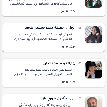
من سنديأُفاخر كلّ إنسانِقوافي الشعر تسألنيلماذا
البعد أضنانيدموع العين تسبقنيونجوى القلب
يرعانيوكلّ الويح يا قلبيتراك تثير حرمانيحروفي …
أبحِرُ... - لطيفة محمد حسيب القاضي
أبحر في نور عينيكَتاهت الكلمات في صحراء
العشق.في سمائك الصافية ،أرى بين سطورك
الماضيَ والحاضرَ- في غبطةٍ -أجد نفسي في عالم
الخيال الحتم.أصدق ما أنا فيه أم لاأصدق!أنت
بجانبي الآن ،و…
يوم العيدة - محمد كابي
يستوقفني البحرولا عيد يدعونيلكرنفال
الدميستهويني الموجلأتامل وجه المدينةالحزين
كالزائرتحدثني النوارسعن غدران الروحلابني خيمة
الذكرياتضدا في هذا الزمن الكافرفلملمي عظامي
المتشظيةلمل…
رَحى الطَّاحونِ - جورج عازار
في كُلِّ يومٍرَحى الطَّاحونِ تَدورُغيرَ آَبهةٍتُعرِّي حَبَّاتِ