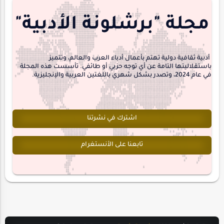
منشورتنا
هايكو
مجلة "برشلونة الأدبية"
interview
أدبية ثقافية دولية تهتم بأعمال أدباء العرب والعالم، وتتميز
باستقلاليتها التامة عن أي توجه حزبي أو طائفي. تأسست هذه المجلة
في عام 2024، وتصدر بشكل شهري باللغتين العربية والإنجليزية.
اشترك في نشرتنا
تابعنا على الأنستغرام