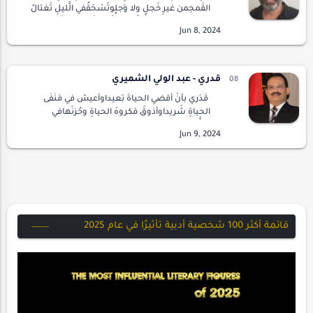
القَمحِمن غيرِ خَجلٍ ولا وَجلٍوتَسْحَقُفي الَّليلِ تَغتالُ
َصَدى الحِكاياتِوفي الأَصباحِكُلَّ الفَراشاتِ تَقتنِ…
قدري - عبد الولي الشميري
قَدَري بأنْ أَقضي الحياةَ بَعيداوأعيشَ في مَنْفَى
الحياةِ شَريداوأذوقَ مَكروهَ الحياةِ وحُزنَهافي
الشَّرقِ أو في الغربِ من(فلوريدا)وأموتَ مَحرومَ
الوِصال، مُعَذَّبَ الــقلبِ …
قائمة أكثر 100 شخصية أدبية تأثيرًا في عام 2025