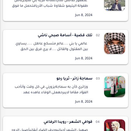
عصفور طائش شاردنشأته قرية بني شيكرعاش
طفولة اليتيمو شقاوة شباب الأريافتحمل ما فوق
طاقتهتعلم وعلملم يعلم غيره انه
روائيالمستقبلصاحب تصور ثاقبرسائله غير
مشفرةنصوصه معبرة مشوقةت…
تلك قضية - أسامة صبحي ناشي
عالمي يا بني ....عالم متسكع عاطل .....يساوي
بين المقتول والقاتل ....لا يري فرق بين الحق
الباطل ...لايلبث أن يري الإثبات .....إلا تراة يسوف
ويماطل ....عالمي يا بني .....كيان ق…
سماجة زائر - ثريا رحو
وزائري كأن به سماجةيزورني في كل وقت وآنأحب
الفؤاد مقاما لايبرحهعلى الوفاء عاهده عهد
الخلانيصافح الدمع يعشق مسيلهفمسيله واد،
وهو القاحل الظمآنيتوضأ من نبعه بنية
التقربيغتسل اغتسال ا…
قوافي الشعر - رويدا الرفاعي
صهيل الشعر أحيانيوحرف الضاد أبقانيأصيل الروح