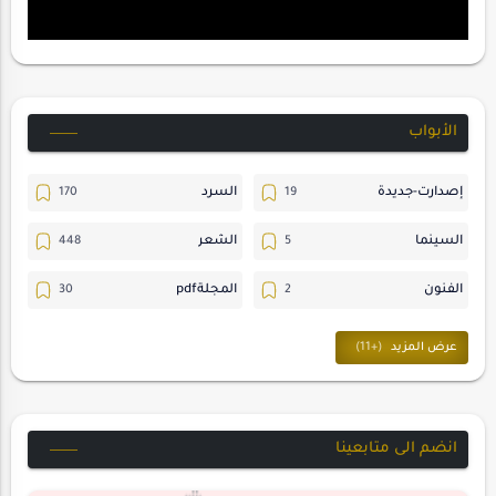
الأبواب
إصدارت-جديدة
السرد
السينما
الشعر
الفنون
المجلةpdf
المسرح
ترجمات
حسن_يارتي
حوارات
خواطر
متابعات
انضم الى متابعينا
مجلة-أسد
مقالات-ودراسات