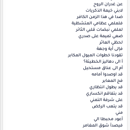
عن غدران الروح
لابني خيمة الذكريات
ضدا في هذا الزمن الكافر
فلملمي عظامي المتشظية
لملمي نبضات قلبي الثائر
ضعي تميمة على صدري
لحظي العاثر
فإلى أية وجهة
تقودنا خطوات الميول المكابر
أ الى دهاليز الخطيئة؟
أم الى عناق مستحيل
قد اوصدوا أمامه
فج المعابر
قد يطول انتظاري
قد بتفاقم انكساري
على شرفة التمني
قد يتعب الركض
مني
أعود محبطا الي
فيصدأ شوق المغامر