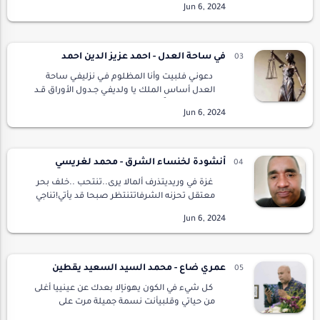
الجفون همسها و تُطربني بأشفار الدلع...فأغدو
مت…
في ساحة العدل - احمد عزيز الدين احمد
دعونـي فلبيت وأنا المظلوم فـي نزليفـي ساحة
العدل أساس الملك يا ولديفـي جـدول الأوراق قـد
أثبتوني متهماًولا اعتـديت وأنا المضرور في
السكنيوما قطعت طريق لأشجار وارفة الجنيولا أ…
أنشودة لخنساء الشرق - محمد لغريسي
غزة في وريديتذرف ألمالا يرى..تنتحب ..خلف بحر
معتقل تحزنه الشرفاتتنتظر صبحا قد يأتي!تناجي
"مسيحا"يترقب غمامته .........................غزة
:كبدي على المراجل تختلج ..زلزال يهدر…
عمري ضاع - محمد السيد السعيد يقطين
كل شيء في الكون يهونإلا بعدك عن عينييا أغلى
من حياتي وقلبيأنت نسمة جميلة مرت على
روحيعشقها في هواك عمريعشت لك أنت وحدك