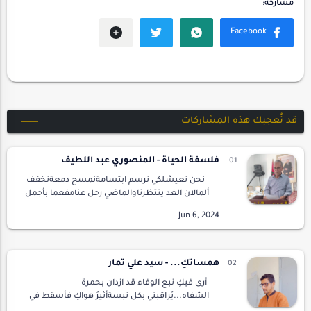
قد تُعجبك هذه المشاركات
فلسفة الحياة - المنصوري عبد اللطيف
نحن نعيشلكي نرسم ابتسامةنمسح دمعةنخفف
ألمالان الغد ينتظرناوالماضي رحل عنامفعما بأجمل
الحكاياتالتي ننسج أحداثهاالتي تمر
بناومعنالنستعيد جميعالحظاتاحداثوقائعترسخت
بعقولنالنلحق…
همساتكِ... - سيد علي تمار
أرى فيكِ نبع الوفاء قد ازدان بحمرة
الشفاه...يُراقبني بكل نبسةأثيرُ هواكِ فأسقط في
واحة العشقِ وحيدا سعيدا ...أرجو الإله ! تهمسُ