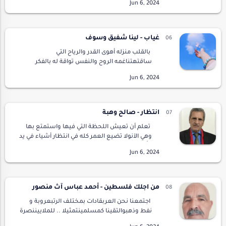
أياميوأنت لا تدري من حبك كم أعانيبحور الشوق في
دنياكتاه…
غياب - لينا شفيق وسوف
بالقلب منزله أهوى القدر والرياح التي
ساقتهتناغمه الروح والنفس تواقة له بالفكر
بالقلبأحبته الروح حبا تلاطفه تشكو له طباعهطير
منشد لكن قلبه قساه الهوى والحب
والحياةصعب المعاشرة…
انتظار - صالح وهبة
تعلم أن تعيش اللحظة التي فيها واستمتع بها
وهي الآنولا تضيع العمر كله في انتظار أشياء في يد
الله خالق الأكوانفي انتظار الوقت الذي يأتي وتري فيه
أولادك وهم كبارفتعيش دائما في ح…
من اجلك فلسطين - أحمد عباس آث منصور
اجتمعنا نحن العربقادات بمختلف الرتبعروبة و
نفط وذهبوالتقينا كمسلمينتمثيلا .. للملاييننصرة
.. لفلسطينفاتفقنا .. باليمينوقررنا .. باليقيناننا ...