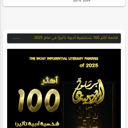
ننددثم ... نرددوللهدف نحددوبال…
قائمة أكثر 100 شخصية أدبية تأثيرًا في عام 2025