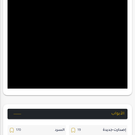
الأبواب
إصدارت-جديدة
السرد