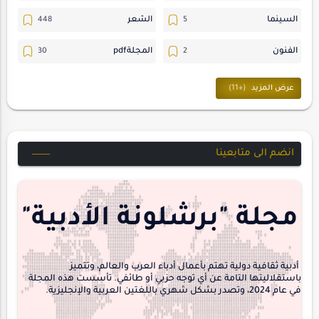
السينما
الشعر
الفنون
المجلةpdf
المسرح
ترجمات
حسن_يارتي
حوارات
خواطر
متابعات
انضم الى متابعينا
مجلة-أسد
مقالات-ودراسات
منشورتنا
هايكو
مجلة "برشلونة الأدبية"
interview
أدبية ثقافية دولية تهتم بأعمال أدباء العرب والعالم، وتتميز
باستقلاليتها التامة عن أي توجه حزبي أو طائفي. تأسست هذه المجلة
في عام 2024، وتصدر بشكل شهري باللغتين العربية والإنجليزية.