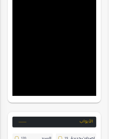
الأبواب
إصدارت-جديدة
السرد