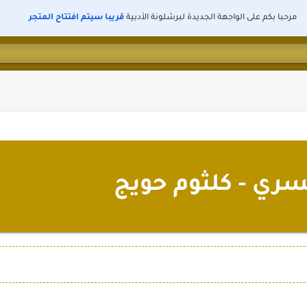
مرحبا بكم على الواجهة الجديدة لبرشلونة الأدبية
قريبا سيتم افتتاح المتجر
ري - كلثوم حويج