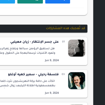
قد تُعجبك هذه المشاركات
على جسر الإنتظار - زيان معيلبي
هل تستفيق الرؤىمن سباتها ويتفتح زهرالربيع
وتعود الأغنيات ترسمالبهجة على الحقول وعل
المتعبات ....؟وتعود الفراشات تصنعالفرح عن
الأماسي وترقصعلى الضوء رقصتها البديع…
فلسفة رحيلي - سمير كهيه أوغلو
اتكأت على حافة بركة النهربشجون نثرت كلمات
بطعمسمفونية اطلالة الليلبعد زوال شمس
نهاريوبهذيان تيممت من ضياء القمرغريقاً باال
الوهميةأتقن لغة الحداثةوبقايا فلسفة الصمت