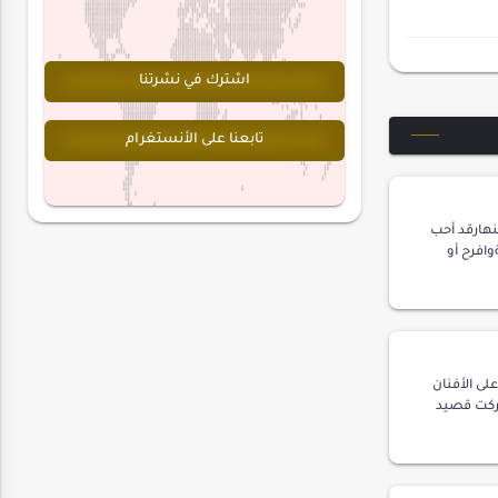
اشترك في نشرتنا
تابعنا على الأنستغرام
لنهارقد أحب
افرح أو
ر
اشق ال…
لى الأفنان
ركت قصيد
تي،يطرب
 ا…