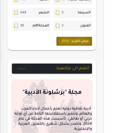
السينما
الشعر
الفنون
المجلةpdf
المسرح
ترجمات
حسن_يارتي
حوارات
خواطر
متابعات
انضم الى متابعينا
مجلة-أسد
مقالات-ودراسات
منشورتنا
هايكو
مجلة "برشلونة الأدبية"
interview
أدبية ثقافية دولية تهتم بأعمال أدباء العرب
والعالم، وتتميز باستقلاليتها التامة عن أي توجه
حزبي أو طائفي. تأسست هذه المجلة في عام
2024، وتصدر بشكل شهري باللغتين العربية
والإنجليزية.