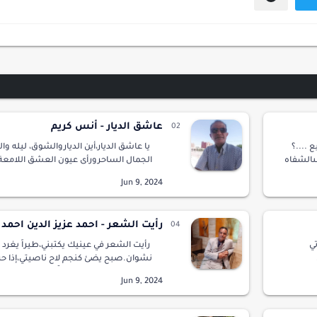
عاشق الديار - أنس كريم
 ....؟
يا عاشق الديار،أين الدياروالشوق، ليله وا
ىالشفاه
الجمال الساحرورأى عيون العشق اللامعةو
د
غنتنتفض في القلوبابتسامة إن ظهرتتحم
الوجوهصرت حالما وقلت هل منوعوديا ع
رأيت الشعر - احمد عزيز الدين احمد
ي
رأيت الشعر في عينيك يكتبني،طيراً يغرد ع
نشوان.صبح يضئ كنجم لاح ناصيتي،إذا ح
أحلام
الحرف بنيان.يغني قصائداً في كحل ملهم
لكنن…
كؤوس في العشق أزمان.يرسم فوق الجيد