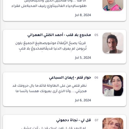
أنا هنا ...وأنا هناكبين الحين والحينأمارس
طقوسالإحياء الغائبينأوزع رغيف المحبةعلى فقراء
المشاعر صدقةعلى منكوبي تباريح الحبعلى
المكلومين...أنا هنا... وأنا هناكأصافح أكف
الحاضر…
مخدوع بلا قلب - أحمد الكنتي العمراني
قريبًا يصبحُ الرُّفقاءُ موتىويصطبِغُ الجميعُ بلون
تُربِومن لم يعرفِ الدنيا قديمًافمخدوعٌ بلا قلبٍ
وقلبِ!يَبِيتُ كأنما يُسقى نقيعًاُيُجَرَّعُهُ بكأسٍ أو
بقَعْبِويُدعى حيُّنا ب…
حوار قلم - إيمان السباعي
نظر قلمي من على الطاولة قائلا:ما بال حروفك قد
هجرتني....وأنا الذي أرى بعيونك همسا يائسا ما
بال أناملك نسيت فنوني.....وأصبحت متيبسةما
بال المعاني التي تثير جنوني....تتسلل من وسط
الت…
قل لي - نجاة دحموني
لم البعد قل لي!مِن غيرك مَن لي.أنت عشقي