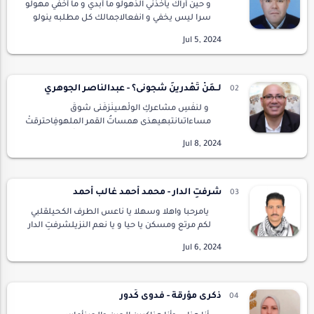
و حين أراك يأخذني الذهولو ما أبدي و ما أخفي مهولو
سرا ليس يخفي و انفعالاجمالك كل مطلبه ينولو
حسنك شمسه العلياء تبدوو عني لا يغيب و لا
يزوليغني البدر في دنياك شعراو ليل الفكر دونك
ل…
لــمَنْ تُهْدرينَ شُجونى؟ - عبدالناصر الجوهري
و لنفْسِ مشاعركِ الولْهىينْزفُنى شوقُ
مساءاتىانتبهيهذى همساتُ القمر الملهوفِاحترقتْ
من دون الهمْساتِهذي تفعيلاتياختمرتْ من دون
التَّفعيلاتِفكلانا يجذبنا الفردوسُ السَّاجىوشغا…
شرفتِ الدار - محمد أحمد غالب أحمد
يامرحبا واهلا وسهلا يا ناعس الطرف الكحيلقلبي
لكم مرتع ومسكن يا حيا و يا نعم النزيلشرفتِ الدار
والدار صبح في و جودكِ جميلوالأنس والإيناس
علينا هل إينما تميلي يميليا من جمالكِ …
ذكرى مؤرقة - فدوى كَدور