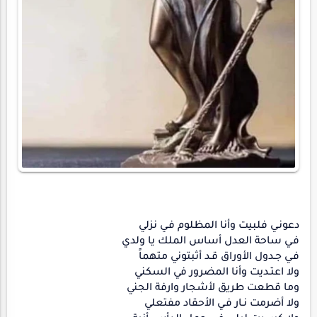
دعونـي فلبيت وأنا المظلوم فـي نزلي
فـي ساحة العدل أساس الملك يا ولدي
فـي جـدول الأوراق قـد أثبتوني متهماً
ولا اعتـديت وأنا المضرور في السكني
وما قطعت طريق لأشجار وارفة الجني
ولا أضرمت نـار فـي الأحقاد مفتعلي