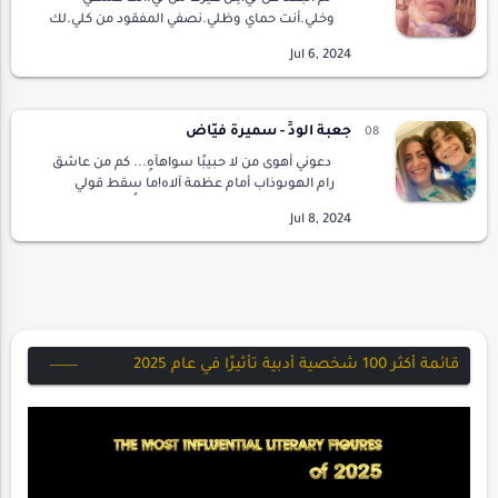
وخلي.أنت حماي وظلي.نصفي المفقود من كلي.لك
وحدك بسمتي و تجملي.معك يكون الكون ملكي
ويهنأ بالي."يا من أنت لغزي و حلي."قل لي.لِم مرة
عاشق،…
جعبةُ الودِّ - سميرة فيّاض
دعوني أهوى من لا حبيبًا سواهآهٍ... كم من عاشق
رام الهوىوذاب أمام عظمة آلاه!ما سقط قولي
سهوًاإذا نادى القلب... رجاهدعوني أُملي في
الشّطورعطش الرّويّ وما تمنّاهدعوني أهوى من لا…
قائمة أكثر 100 شخصية أدبية تأثيرًا في عام 2025