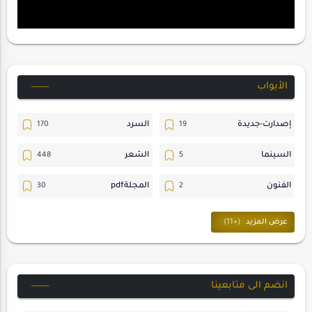
الأبواب
إصدارت-جديدة
السرد
السينما
الشعر
الفنون
المجلةpdf
المسرح
ترجمات
حسن_يارتي
حوارات
خواطر
متابعات
انضم الى متابعينا
مجلة-أسد
مقالات-ودراسات