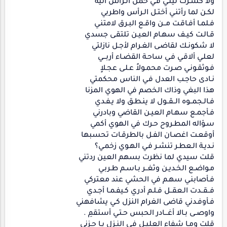
ولا كسـرت ليلـي فـي حمل الـرأس أنية
لكـن لما رأتنـي أختـل الـرأس واطربي
فـلمـا أفـاقـت مــن واقـع البـرق لامتنـي
قـالـت كيـف سهـام العيـن تلتقـى جسدي
لا شكونـك لقاضـى الغـرام لأجـل نازلتي
لعلـي ألاقـي فـي ساحـة القضـاء أربـــي
فـوثقـونـي صـرت محمـولاً عـلـى عجـلاٍ
نـادى حاجـب العدل فـي الناس محكمتي
هذا البغي وذاك الخصم في الهوي المزنا
فـالـجمــوه الــقــول لا ينـطـق ولا يـفـدي
فـأجمـع سهـام العيـن القاضي وبادرني
سـؤاله المطـروح حـرك في الهوي أكمي
أوقعـت اغصـان الفـل بالطرقـات تحسبها
نـديـة الـعطـر تنشـر فـي الهـوي زخمـي؟
قلت سيدي لما نظرت بسهم العين ردتني
مـواضـع الخـديـن وثغــر بـاسـم طـربـي
فـأصابنـي سهـم في الحشي عند معتركي
فــقــدت الـعقــل فـلـم أدري كـيفـمـا أجـدي
فـأوفـدني قاضى الغرام النزل كـي يشافهني
واوصــى بـالا أغـــادر الحبس حـتـي أستقمِ .
قلت ومـا شفاء العليـل فـي النـزل يـا حـزني