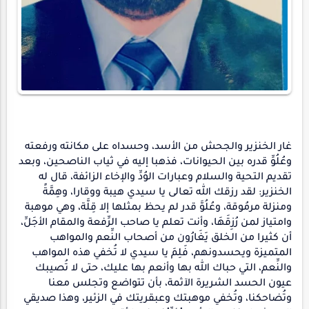
غار الخنزير والجحش من الأسد، وحسداه على مكانته ورفعته
وعُلُوِّ قدره بين الحيوانات، فذهبا إليه في ثياب الناصحين، وبعد
تقديم التحية والسلام وعبارات الوُدِّ والإخاء الزائفة، قال له
الخنزير: لقد رزقك الله تعالى يا سيدي هيبة ووقارا، وهِمَّةً
ومنزلة مرمُوقة، وعُلُوَّ قدر لم يحظ بمثلها إلا قِلَّة، وهي موهبة
وامتياز لمن رُزِقَهَا، وأنت تعلم يا صاحب الرِّفعة والمقام الأجَلِّ،
أن كثيرا من الخلق يَغَارُون من أصحاب النِّعم والمواهب
المتميزة ويحسدونهم، فَلِمَ يا سيدي لا تُخفي هذه المواهب
والنِّعم، التي حباك الله بها وأنعم بها عليك، حتى لا تُصيبك
عيون الحسد الشريرة الآثمة، بأن تتواضع وتجلس معنا
وتُضاحكنا، وتُخفي موهبتك وعبقريتك في الزئير، وهذا صديقي