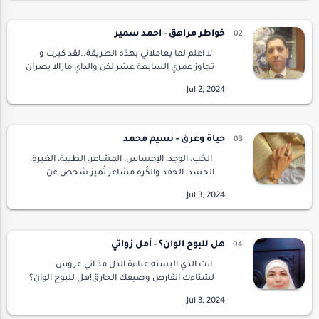
جابر…
خواطر مراهق - احمد سمير
لا اعلم لما يعاملاني بهذه الطريقة..لقد كبرت و
تجاوز عمري السابعة عشر لكن والداي مازالا يصران
على معاملتي و كأني ابن التاسعة.لا اعرف لم لا
يدرك والداي أنني قد تجاوزت مرحلة الط…
حياة وغرق - نسيم محمد
الحُب، الوجد، الإحساس، المشاعر، الطيبة، الغيرة،
الحسد، الحقد والكُره مشاعر تُميز شخص عن
شخص آخر، تميز الإنسان عن الحيوان، لا أقول بأن
الحيوانات دون إحساس؛ لأنها كُلها مخلوقات…
هل للبوح الوان؟ - أمل زواتي
انت الذي البسته عباءة الذل مذ اني عروس
لشتاءك القارص وصيفك الحارق!هل للبوح الوان؟
ايكون ابيض إن توردت عيناك عندما أخبرتني كم
تحبني!وتراقصكَ بمعطفك تستجدي لقمة العيش