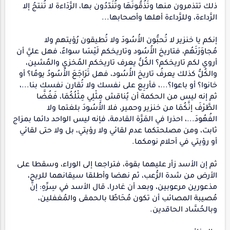
ذلك تتذمرون منها وتَذُمُّونَهَا وتُنَدّدُون بها، الرَّدَاءة لا تُنتجُ إلا
الرَّداءة، وللرَّداءة أهلها وأصحابها...
إنكم يا خنزير لا تُحبُّون الأُسُودَ ولا تُطيقون رُؤيتهم ولا
مُجاوَرَتَهُم، فتاريخ الأُسُود وتاريخكم لَيْسَا سواءً، فهل عليَّ أن
أروي لكم تاريخكم؟ الكُلُّ يعرف تاريخكم المُخزي والمُشين،
والكُلُّ كذلك يعرفُ تاريخ الأُسُود، فهل تَرَاجَعَ الأُسُودُ يومًا؟ أو
خانوا؟ أو باعوا؟...، فأربِع على نفسك ولا تُقارن نفسك بنا...،
ثم إنه ليس من الحكمة أن يُناقش مِثْلِي مِثْلُكُمَا، فَغُضَّا
الطَّرْفَ إنَّكُمَا من خنزير وحمير، فلا الأُسُودَ بلغتما ولا
الفُهُودَ...، احذرا في المَرَّة القادمة، فإنه ليس الواحد دائما بمزاج
ثابت، ومن مصلحتكما عدم لقائي ولا رؤيتي، بل ولا حتى لقائي
أو رؤيتي في أحلام نومكما.
ثم إن الأسد زأر عليهما بقوة، فتراجعا إلى الوراء، وسقطا على
الأرض من شدة الرُّعب، ثم نهضا وأطلقا سيقانهما للريح،
مذعورين مرعوبين، وبعد أن غادرا، قال الأسد في سِرِّهِ: إنَّ
مُصيبة المصائب أن تكون مُحَاطًا بالحمقى والمُغفلين،
وبالحُسَّاد الحاقدين.