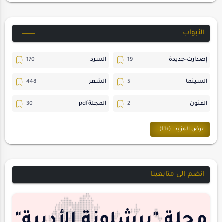
الأبواب
إصدارت-جديدة
السرد
السينما
الشعر
الفنون
المجلةpdf
المسرح
ترجمات
حسن_يارتي
حوارات
خواطر
متابعات
انضم الى متابعينا
مجلة-أسد
مقالات-ودراسات
منشورتنا
هايكو
مجلة "برشلونة الأدبية"