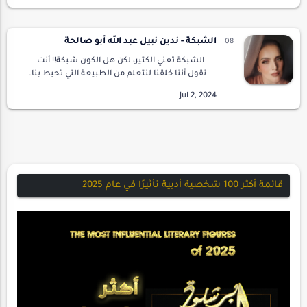
الشبكة - ندين نبيل عبد الله أبو صالحة
الشبكة تعني الكثير، لكن هل الكون شبكة!! أنت
تقول أننا خلقنا لنتعلم من الطبيعة التي تحيط بنا.
هكذا هو العالم. نتعلم حتى الموت. ومن منا خلق
من رحم أمة مثقفة !! لا أحد، ولكن من …
قائمة أكثر 100 شخصية أدبية تأثيرًا في عام 2025