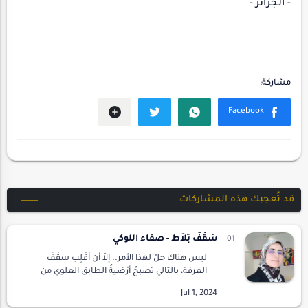
- الجزائر -
قد تُعجبك هذه المشاركات
سَقْفٌ بَلاَط - صفاء اللوكي
ليس هناك حلّ لهذا الأمر.. إلاّ أن أقْلِب سقْفَ
الغرفة، بالتالي تصبحُ أرْضيةُ الطابق العلوي من
المنزل سقفي، وسقفي هو أرضية الطابق! ليس
مهما، المهم أن أتخلص من هذا الكابوس!ثم إن