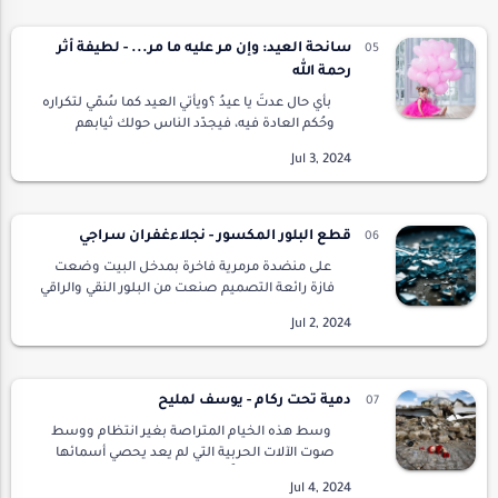
على الطري…
سانحة العيد: وإن مر عليه ما مر... - لطيفة أثر
رحمة الله
بأي حال عدتَ يا عيدُ ؟ويأتي العيد كما سُمّي لتكراره
وحُكم العادة فيه، فيجدّد الناس حولك ثيابهم
وجلودهم الحريرية متبادلين ابتساماتهم الصفراء
الكاذبة، كأنّ المغزى من هذا اليوم …
قطع البلور المكسور - نجلاءغفران سراجي
على منضدة مرمرية فاخرة بمدخل البيت وضعت
فازة رائعة التصميم صنعت من البلور النقي والراقي
، بعناية فائقة كانت كل صباح تمسح وتلمع وترجع
لمكانها كأنها جوهرة ثمينة نادرة الوجود ، …
دمية تحت ركام - يوسف لمليح
وسط هذه الخيام المتراصة بغير انتظام ووسط
صوت الآلات الحربية التي لم يعد يحصي أسمائها
خرج أحمد، متوجهاً إلى بيته الذي حطمه العدو
بدباباته وصواريخه التي كانت تمطر الحي بأكمله و…