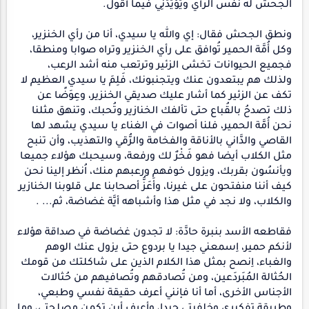
الجحش له نفس الرأي ويُؤيِّدُنِي فيما أقول.
ونطق الجحش فقال: إي والله يا سيدي، أنا من رأي الخنزير،
وكل أُمَّة الحمير تُوافق على رأي الخنزير وتراه صوابا ومنطقا،
فجميع الحيوانات تخشى الزئير وترتعب منه أشد الرعب،
ولذلك هم يبتعدون عنك ويتجنبونك، فَلِمَ يا سيدي العظيم لا
تكف عن الزئير كما أشار عليك صديقي الخنزير، وعِوَضًا عن
ذلك تصدحُ بالقُباع حتى تألفك الخنازير وتُحبك، وتنهق مثلنا
نحن أُمَّة الحمير، فلنا أصوات في الغناء يا سيدي يشهد لها
القاصي والدَّاني بالأناقة والفخامة والرُّقي والتهذيب، وأن تنبح
مثل الكلاب أيضا فهو فَخْرٌ لك ورفعة، وسيحبك هؤلاء جميعا
ويأنسُون بقربك، ويزول خوفهم ورعبهم منك، اُنظر إلينا نحن
كيف أننا منفتحون على غيرنا، وأَعَزُّ أصحابنا على قلوبنا الخنازير
والكلاب، ولا نجد في مثل هذا وأشباهه أيَّة غضاضة، ثم... .
فقاطعه الأسد بنبرة حادَّة: لا تجدون غضاضة في صداقة هؤلاء
لأنكم حمير، اِسمعني جيدا يا بردوع حتى يزول عنك الوهم
والغباء، اِنصح بمثل هذا الكلام الذين على شاكلتك من قومك
الحُثالة المُبَردَعين، ومن تُصادقهم وتُصافيهم من حُثالات
الأجناس الأخرى، أما أنا فإنني أعرف حقيقة نفسي وطبعي،
وطريقة تفكيري وخلفيتي جيدا، وأعرف أين تكمن مصلحتي، وما