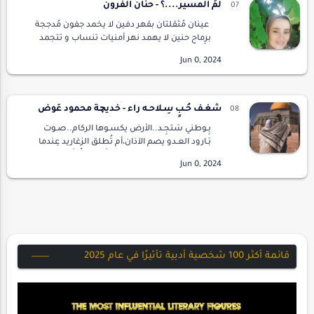
لمَ المسير....؟ - حنان الفرون
عينان مُثقلتان بقهر دفين لا يخمد جفون مُدججة
برِماح حنين لا يهمد نهر أمنيات تنساب و تتجمد
بوحٌ معربد في العرين مُمتد في أقاصي الضلوع
صمت يدغدغ الشريان شمس ترتق أسمال الوعود
ا…
شَغـف حُـبٍ سِـلاحـه راء - خَديچة محمود عَوض
بِـوطني سَتجِـد..الأرض يكسـوها الركام..صـوت
بَـارود العـدو يصم الآذان،أم تُطلق الزغاريد عِندما
ينال ابنهَا الشهَـادة،عَـروس تَتزين لِتُنكَح لحبيب
عمرها،ولكنَه أصبَـح شهيدًا قبل أن …
قائمة أكثر 100 شخصية أدبية تأثيرًا في عام 2025