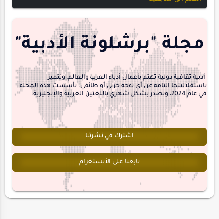
مجلة-أسد
مقالات-ودراسات
منشورتنا
هايكو
مجلة "برشلونة الأدبية"
interview
أدبية ثقافية دولية تهتم بأعمال أدباء العرب والعالم، وتتميز
باستقلاليتها التامة عن أي توجه حزبي أو طائفي. تأسست هذه المجلة
في عام 2024، وتصدر بشكل شهري باللغتين العربية والإنجليزية.
اشترك في نشرتنا
تابعنا على الأنستغرام