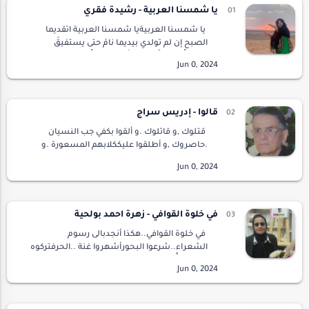
يا شمسنا العربية - رشيدة فقري
يا شمسنا العربيةيا شمسنا العربية اتقديما
الصبح إن لم تولدي بيديما نامَ حتى يستفيقَ
دمٌعبَّأتُهُ حِمَمَاً على صَفَديما صمْتُهُ موت و لا
صَمَملكنَّها إغفاءةُ الأسدِعيناهُ في ال…
قالوا - إدريس سراج
قتلوك ,و قاتلوك .و ألقوا بكفي جب النسيان
.حاصروك ,و أطلقوا عليككلابهم المسعورة .و
قالواقاوم .كسروك .و انتظروا سقوطك المدوي
.و قالواأنت رمز وحدتنا .لا تساوم .دفنوك في
أحلامهم …
في خلوة القوافي - زهرة احمد بولحية
في خلوة القوافي..هكذا أنجدبالى رسوم
الشعراء..شرعوا البحورأشهروا غنة ..الحرفتركوه
طليقايُرقِّص الأهواء...في خلوة القوافي تقيم
مخيمات الشوقلا تطالها معاول لا " داحس" ولا
"الغ…