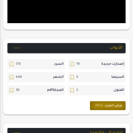
الأبواب
إصدارت-جديدة
السرد
السينما
الشعر
الفنون
المجلةpdf
المسرح
ترجمات
حسن_يارتي
حوارات
خواطر
متابعات
انضم الى متابعينا