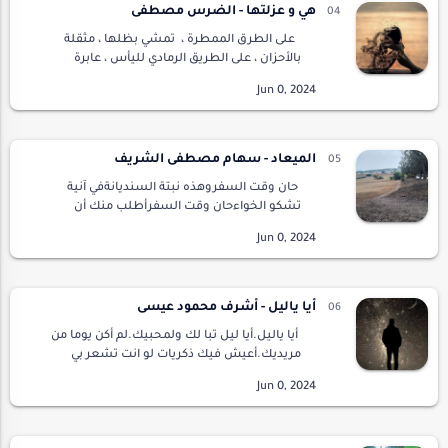
هي و عزلتها - الضرس مصطفى
على الطرق الممطرة ، تمشي بظلها ، مثقلة
بالأحزان ، على الطريق الرمادي لليأس ، عابرة
الخطوط السخيفة لهذا المساء المظلم ، أصبعها
الصغير …
الميعاد - سهام مصطفى الشريف
حان وقت السفروهذه نبتة السنديانةفي آنية
تشكو الخواءحان وقت السفرأطلب منك أن
تضعها بين قفصك الداخليأوبين الأوداجوانا
أغادرخذها اسقها برحيق الالوانتجعلها تستحمُّ في
شعاع ورديعل…
أيا ياليل - أشرف محمود عيسى
أيا ياليل.أيا ليل تبا لك ولمحبيك.لم أكن يوما من
مريديك.أعيش فيك ذكريات لو انت تشعر بي
ستؤذيك.أخاف ظلماتك وأشباحك وقصصك
وحكاويك..وطرقات المفاجأت فلان هلك وآخر
مصاب أقضي في الط…