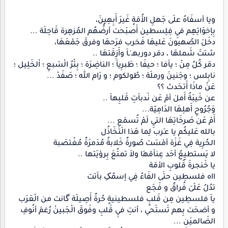
ويا أسفَاهُ علَى جَهلِ الأُمَةٍ غَيرَ أَبِهِينَ،
بِإخوَاتِهِم فيِ فِلِسطين أَصبَحت أرضُّهُم المُزهِرة قَاحِلَة ...
دخَلَ الصُهيونَ عَليهَا فَخرب فرَحهَا وفرقَ جَمْعَهَا،
شتتَ شَملهَا ، دمَر دوربهـ'ـاَ وأَزِقَتهَا ..
دمَر كُلً مِنْ ؛ ياَفا ؛ حيفَا ؛ طَبرِياَ ؛ الناضِرَة ؛ بِئْرُ الْسَبعِ ؛ اْلخَلِيل ؛
نابِلس ؛ وجَنينَ ورملَة ؛ طُولكوم ؛ و رَام الله ؛ صَفَدْ ...
عَنْ ماذَا أَتحَدث ؟؟
عن خَيبَةُ أَملٰ أمْ عَن نَدباَتِ قَلبِهاَ ..
وَجُرُوحِ أَهلِهَا الدَامِيّة...
أَمْ عَن صَرخَاتِهَا التيِ لَمْ تُسمَع ...
بالله عَليكُم يا عـَرب لِما هَذا الَتَخَاذُل
الحُرِية فِي غَزَة أمْسَت صُورةٌ خَلابةُ مُدَمرَةٌ مُغْتصَبة
لا يَستطيِعُ أحَد عِناَقه‍َا ولاَ تمتُعَ بِرؤيَتها ..
يا خَنجرةَ قُلوبِ الأمَة
ااه فلسطِين حتَى الفَاءُ فِي إسمُکِ باَتت
تدُلُ عَلَىَ فُراقٌ و فَجَع
ياَ فلسطِين مِن قَلبِِ فلسطينيةٍ حُرةٌ أَصِيلَة گانت من الْعَرَب
و أضحَت بِهم تَستَحي ، أنتِ فيِ قَلبِ وفَوقَ الْجَبينْ رُغمَ أنُوفِ
الضَالميَن ...