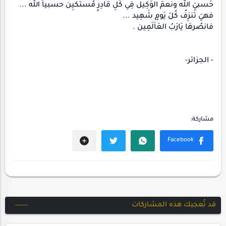
حَسبيَ الله ونعمَ الوَكِيل فِي كُلِ قَادِرٍ مُستَكيِن حسبياَ الله ...
فهيَ تَنزِفُ كُلَ يَومٍ شَهِيد ...
فانصُرهَا يَارَبُ العَاَلَمِين .
- الجزائر-
قد تُعجبك هذه المشاركات