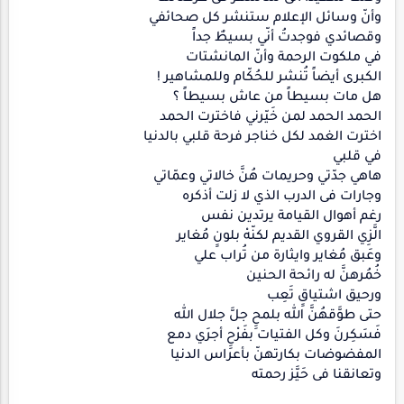
وأنّ وسائل الإعلام ستنشر كل صحائفي
وقصائدي فوجدتُ أنّي بسيطٌ جداً
في ملكوت الرحمة وأنّ المانشتات
الكبرى أيضاً تُنشر للحُكّام وللمشاهير !
هل مات بسيطاً من عاش بسيطاً ؟
الحمد الحمد لمن خَيّرني فاخترت الحمد
اخترت الغمد لكل خناجر فرحة قلبي بالدنيا
في قلبي
هاهي جدّتي وحريمات هُنَّ خالاتي وعمّاتي
وجارات فى الدرب الذي لا زلت أذكره
رغم أهوال القيامة يرتدين نفس
الَّزِي القروي القديم لكنّهْ بلونِِ مُغاير
وعَبق مُغاير وايثارة من تُراب علي
خُمُرهنَّ له رائحة الحنين
ورحيق اشتياقِِ تَعِب
حتى طوَّقهُنَّ الله بلمحِِ جلَّ جلال الله
فَسَكِرنَ وكل الفتيات بفَرْحِِ أجرَي دمع
المفضوضات بكارتهنّ بأعراس الدنيا
وتعانقنا فى حَيَّز رحمته