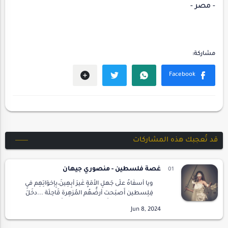
- مصر -
قد تُعجبك هذه المشاركات
غصة فلسطين - منصوري جيهان
ويا أسفَاهُ علَى جَهلِ الأُمَةٍ غَيرَ أَبِهِينَ،بِإخوَاتِهِم فيِ
فِلِسطين أَصبَحت أرضُّهُم المُزهِرة قَاحِلَة ...دخَلَ
الصُهيونَ عَليهَا فَخرب فرَحهَا وفرقَ جَمْعَهَا،شتتَ
شَملهَا …