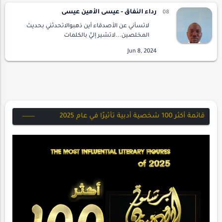
رداء النفاق - عيسى الأمين عيسى
لاتسأني عن الأصدقاء أين ذهبوالاتحدثني بحديث
المخلصين...لاتشير إليَّ بالكلمات
المنمقة...معسولة كلماتك،مهيب طلعتكنظيفة
ثيابك...رقيقة بشرتكأتخضعني وأنت صِدقِي؟
أترحمني وأنت معذبي؟أتضحك…
قائمة أكثر 100 شخصية أدبية تأثيرًا في عام 2025