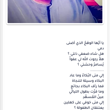
يا أيُها الوهَجُ الذي أضنى
دمي
هل شاء ضعفي ذلتي ؟
هلاَّ رجوت الله لي عفواً
يُسامرُ وحشتي ؟
...........
إلي متى البُكاءُ وما عاد
البكاء وسيلة للنجاة
فما رأف البكاء بجائعِِ
وما قرَّت بطول الليالي
عينُ المُسهَّدِ
إلي متى خوفي على كهلين
يعتنقان الطفولة ؟