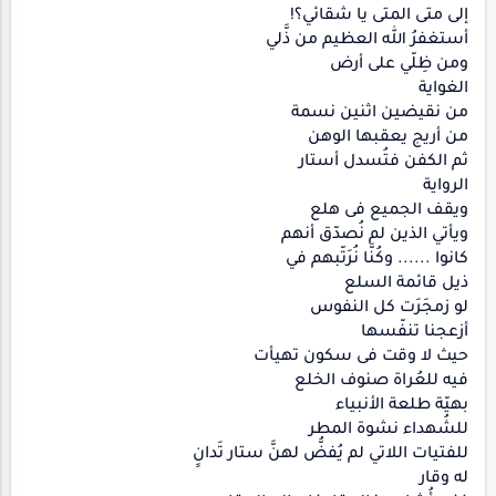
إلى متى المتى يا شقائي؟!
أستغفرُ الله العظيم من ذَّلي
ومن ظِلّي على أرض
الغواية
من نقيضين اثنين نسمة
من أريج يعقبها الوهن
ثم الكفن فتُسدل أستار
الرواية
ويقف الجميع فى هلع
ويأتي الذين لم نُصدّق أنهم
كانوا ...... وكُنَّا نُرَتّبهم في
ذيل قائمة السلع
لو زمجَرَت كل النفوس
أزعجنا تنفّسها
حيث لا وقت فى سكون تهيأت
فيه للعُراة صنوف الخلع
بهيّة طلعة الأنبياء
للشُهداء نشوة المطر
للفتيات اللاتي لم يُفضُّ لهنَّ ستار تَدانِِ
له وقار