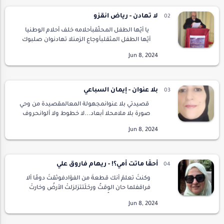
لا تهادن - رياض انقزو
يا أيّها الطفل المحلّقبأحلامه خلف أحلام الوطنيا
أيّها الطفل المثقلبأوجاع الزمنلا تهادنوان صلبوك
على أبواب المدنوتداولت عليك المحنيا أيّها الطفل
المضرّج بالدماءفي العلنلا تهاد…
بلا عنوان - إيمان السباعي
قصيدتي بلا عنوانمجهولة المعالمقصيدة من وحي
صورة بلا ملامحلا أبعاد...لا خطوط ولا ألوانحروف
تتخبط في ظلامتثير في بلور النفس...ذبذبات
وصدى قافية بلا أوزانقصيدتي تائهة بلا عنوان.…
أحقًا ماتت أمي؟! - ريهام فاروق علي
وكنتَ تعلمَ أنك قطعةٌ من الفؤادفوثقتَ دومًا ألا
فراقفلما حان الوقتُ ورحَلَتتزلزلتْ الأرضُ وخارتْ
قدماكجثوتَ عجزًا وكلمتَ السماءظللتَ تسأل لم
تلك الآلام؟وقدكنتَ تعلمَ أن الموتَ هناك…