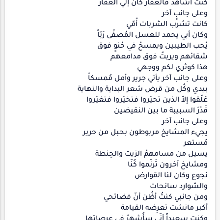
كنت أُشاهد فالعقار كان إلي العقار
وعلى جانبِِ آخر
كانت تشرب الشربات أُمّي
وكان أبي يحمد للعسل المُصفّى رَبّاً
يُحب الطيبين ويمسحُ في حُنوِِ فوق
شقائهم ويربتُ فوق مدامعهم
هذا كوثري لكم ووجهي
وعلى جانب آخر يأتي جرير وأمل مُمسكاً
بيدي وكُل من قرض شعر البداية والنهاية
عَلّقوا إلاّ الذين تحيّروا فتخيّروا فتغيّروا
قَدْرَ السبيبة ما بين النقيضين
وعلى جانب آخر
يجيء المشايخ مربوطون بحبل من حرير
مُستعر
يسيل من مسامهمُ الزيت والحِنطة
ومشايخ آخرون تَرنّموا كُنّا
نجوع وكان لنا القوارض
والشوارد سانحات
ومن جانبي كنتُ أظُن أنّ فضائحي
أكبر مانشت تعرِضه القيامة
وكنت سعيداً أنّى سأُشهرُ فى عرصاتها