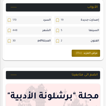
الأبواب
إصدارت-جديدة
السرد
السينما
الشعر
الفنون
المجلةpdf
المسرح
ترجمات
حسن_يارتي
حوارات
خواطر
متابعات
انضم الى متابعينا
مجلة-أسد
مقالات-ودراسات
منشورتنا
هايكو
مجلة "برشلونة الأدبية"
interview