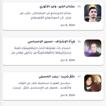
بشائر الخير - وليد الأثوري
بشائر الخيرتشع من البيضاءإلى..مأرب من
مران..إلى الحوبانبفتح القلوببفتح
الأرواحالمتسامحة المحبةالمتنازلة على
الأحقادالماضية!من هنا نغرس وردوياسمينبدل
الألغامنرسم الأحلامنوزع التهاني…
وَرِدَّةُ الإشْرَاف - حسين الإحساسي
حَسْنَاء ذَاتُ عَفَافِلَهَا أَبَحْتُ اخْتِطَافِيغَرَّاء كَعْبَةُ
حِسَنٍتَكْرِيمُهَا بِالطَّوَافِحُورِيَّةٌ مِنْ جِنَانٍفِي مَوْكِبٍ مِنْ
زِفَافِإِيقَاعُهَا وَ هِيَ تَمْشِيإِي…
حلُمٌ شريد - زينب الحسيني
سلاسل القهر لا تستكينُلا تكفُّ عن التَّوالد
والتَّهديدْ...فصول من المسلسل تتكرَّرْ ..ليست
لابتكار دروبٍباتجاه الحرِّيةْإنَّما لطمس خرائط
الطُّرقاتْ...يسكنني حلم بحَّارٍيعرف س…