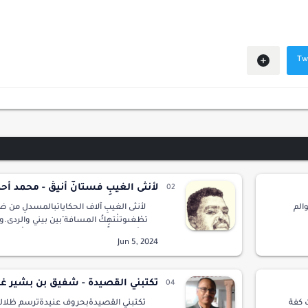
لأنثى الغيبِ فستانٌ أنيقْ - محمد أح
الم
لأنثى الغيبِ آلاف الحكاياتبالمسدلِ من ضفا
تطْغىوتنْتهِكُ المسافة َبين بيني والردى.
ة
خاضَ تجربةً خطيرة ،سِربُ عينيها إخْتبارُ الما
ل …
مِلء مِنقارٍ أم…
تكتبني القصيدة - شفيق بن بشير غر
 كفة
تكتبني القصيدةبحروف عنيدةترسم ظلاله