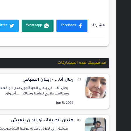
قد تُعجبك هذه المشاركات
رحال أنا... - إيمان السباعي
رحال أنا....في بلدان الحياةأجول مدن الواقععو
ومعالملا ملامح لهاهنا وهناك......أسواق
البشريةأعلنت مزادهاوقد خاب من باع... سحاب
الخيبة...أمطرتوأغرقتودمرتكل من احتج...و قا
هذيان الصبابة - نورالدين بنعيش
بعشق أزلي لغزةوبأصالة عرقها الشاميرجحت