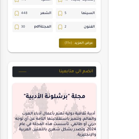
السينما
الشعر
الفنون
المجلةpdf
المسرح
ترجمات
حسن_يارتي
حوارات
خواطر
متابعات
انضم الى متابعينا
مجلة-أسد
مقالات-ودراسات
منشورتنا
هايكو
مجلة "برشلونة الأدبية"
interview
أدبية ثقافية دولية تهتم بأعمال أدباء العرب
والعالم، وتتميز باستقلاليتها التامة عن أي توجه
حزبي أو طائفي. تأسست هذه المجلة في عام
2024، وتصدر بشكل شهري باللغتين العربية
والإنجليزية.