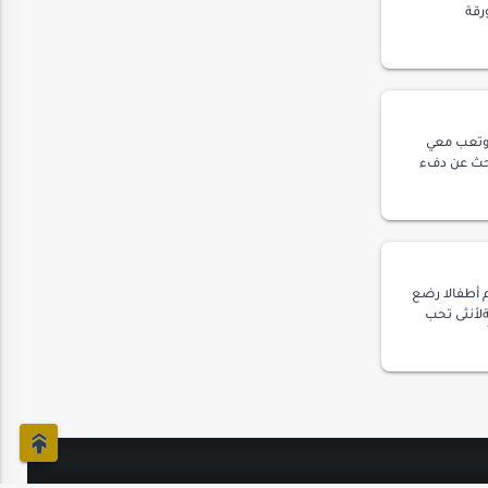
رقة
ود صخريتشكّل
 وتعب معي
حث عن دفء
لغربة
حزان بدأت …
 أطفالا رضع
لأنثى تحب
ُبوتانولا طقم