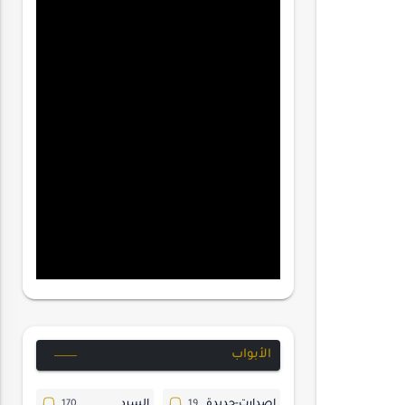
الأبواب
إصدارت-جديدة
السرد