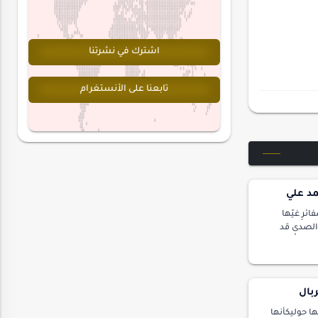
اشترك في نشرتنا
تابعنا على الأنستغرام
مد علي
ئرِ غيّها
والصدى قد
ءِ يُشْرَبُ،
بال
ا حوليكأنها