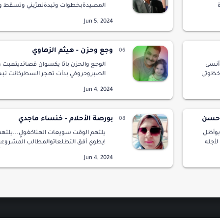
المصيدةبخطوات وئيدةتعرّيني وتسقط و
سلم شعلة
التوتأتخبط في عَرْيِيلا كرّ ولا فرّولا جلم
ويتمخضأنا ..أنا عبد القصيدةحروف عب…
وجع وحزن - هيثم الزهاوي
وأنسى
الوجع والحزن باتا يكسوان قصائديتعبت
 خظوتى
الصبروحروفي بدأت تهجر السطركانت تب
نلأن
المشاعرلكنها لم تحصد سوى اللوعةونار ا
والجوع والقهربعد أن قررت الرحيلهموم وأ
 حسن
بورصة الأحلام - خنساء ماجدي
بوأظل
يلتهم الوقت سويعات الهناكغولٍ...يلتهم
لأجله
!يطوي أفق التطلعاتوالمطالب المشروعة
الحياة..ماعاد يهمهاالكعب العالي من دار ل
 الس…
اللؤلؤ من ماخوريكاولا حقيبة يد ل…