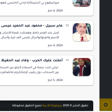
ميزانيطوح بي الحنينكأنه ارادني أناحتسي قهوة
بعطراللوز وأريج الزنبقفوق خراب المبانيلأت
منوطن حبه كثيراافناني!فلتعذُلوني إن ت…
عابر سبيل - محمود عبد الحميد عيسى
أرحل عند الفجر حاملا وهمىأردد قصة الأحزان 
الأسم والعنوانوأسأل نفسى ألف مرة وأسأل
الحيرىحياة الخوف ان بقيت سأحياها فى أى زما
زماننا غادر وأحزان الهوى شجرةزرعناها ولم…
أعلنت عليك الحرب - وفاء عبد الحفيظ
ليتني كنت نجمة في السماء لأعلو بين السحا
بين السحاب دون رقيب أوعتابأروم ماتضافرت 
معتداتيوأمهرت القلب صدقا دون زلاتيصاحبت
المواسم كلهاوأبصرت الفجر وحديوبقيت مثل
حقوق النشر ©
2026
برشلونة الأدبية
جميع الحقوق محفوظة