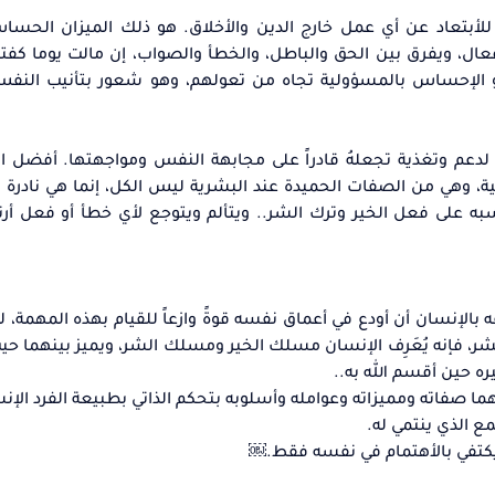
ه للأبتعاد عن أي عمل خارج الدين والأخلاق. هو ذلك الميزان الح
فعال، ويفرق بين الحق والباطل، والخطأ والصواب، إن مالت يوما كفتا
هو الإحساس بالمسؤولية تجاه من تعولهم، وهو شعور بتأنيب النفس
 لدعم وتغذية تجعلهُ قادراً على مجابهة النفس ومواجهتها. أفضل 
ة، وهي من الصفات الحميدة عند البشرية ليس الكل، إنما هي نادرة
به على فعل الخير وترك الشر.. ويتألم ويتوجع لأي خطأ أو فعل أرت
الإنسان ‏أن أودع في أعماق نفسه قوةً وازعاً للقيام بهذه المهمة، 
لشر، فإنه يُعَرِف الإنسان مسلك الخير ومسلك الشر، ويميز بينهما حي
ره حين أقسم الله به..
ا صفاته ومميزاته وعوامله وأسلوبه بتحكم الذاتي بطبيعة الفرد الإنس
ع الذي ينتمي له.
 يكتفي بالأهتمام في نفسه فقط.￼