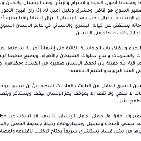
 ويعلمها أصول الحياء والاحترام والإيثار، وحب الإحسان والحنان 
مير السوي هو قاض ومشرق ودليل أمين له، إذا رأى قبيح الأمور ي
الإنسانية لا تزال بخير، وهذا الإنسان لا يزال إنسانا راقيا يحترم آ
وكأنه يستغنى عن كيانه البشري والإنساني في عالم الإنسان السوي
د التي غاب عنها معنى الإنسان.
والحياء وينغلق باب المحاسبة الذاتية حتى إشعاراً آخر …!! ساعتها ي
ات والمحرمات واتباع خطوات الشيطان والأهواء، ويصبح مطيعا لرغبا
راقبة الله كفيلة بأن تحفظ الإنسان ضميره من الفساد ومظاهره، وإذ
القيم التربوية والشيم الأخلاقية.
ن السوي العادل من التلوث والماديات لتمكنه مِنْ أن يسمو بروح
ت لا تنتهي ولا تقف إلا بموقف يهز الإنسان ليقف ويستذكر ويتعل
طمع بشر !..
ا ضمير ولا أخلاق ولا معنى لمعنى الإنسان للأسف، قد تسكت عن خط
صفق لأخطاء ولتمثيل وسيناريوهات ركيكة وعديمة المعنى والحوار
 غيرها من بشر، فساد يستشري سريعاً يحتاج تدخلات لأقتلاعه ولمضا