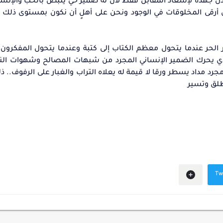
ُبذل جهده لإسعاد المقابل فقط لأن له ضمير حي ينبض بالحب والإنسا
ن أرقى المخلوقات في الوجود ونحن على أهلٍ أن نكون بمستوى ذلك ا
كر الحر عندما يتحول معظم الكتاب إلى كتبة وعندما يتحول المفكرون
 الذي يحرك الضمير الإنساني المجرد من شبهات المصالح وشهوات ا
رد مداد يسطر ورقا لا قيمة له يعلاه التراب والغبار على الرفوف.. ذل
طلق وتسير