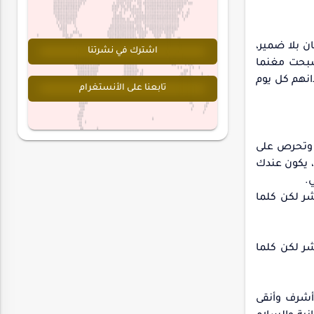
ن بلا ضمير،
اشترك في نشرتنا
صبحت مغنما
انهم كل يوم
تابعنا على الأنستغرام
 وتحرص على
 يكون عندك
.
شر لكن كلما
شر لكن كلما
وأشرف وأنقى