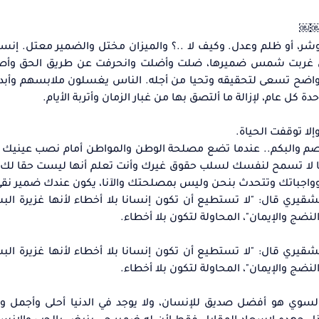
؟￼￼
 وشر، أو ظلم وعدل. وكيف لا ..؟ والميزان مختل والضمير معتل. إنسا
 إن غربت شمس ضميرها، ضلت وأضلت وانحرفت عن طريق الحق وأ
دف واضح تسعى لتحقيقه وتحيا من أجله. الناس يغسلون ملابسهم وأبد
كل عام، لإزالة ما ألتصق بها من غبار الزمان وأتربة الأيام.
لا توقفت الحياة.
لصم والبكم.. عندما تضع مصلحة الوطن والمواطن أمام نصب عينيك
ما لا تسمح لنفسك لسلب حقوق غيرك وأنت تعلم أنها ليست حقا لك،
واجباتك وتتحدث بنحن وليس بمصلحتك والآنا، يكون عندك ضمير نقي
لشقيري قال: "لا تستطيع أن تكون إنسانا بلا أخطاء لأنها غزيرة الب
ضج والإيمان"، المحاولة لتكون بلا أخطاء.
لشقيري قال: "لا تستطيع أن تكون إنسانا بلا أخطاء لأنها غزيرة الب
ضج والإيمان"، المحاولة لتكون بلا أخطاء.
 السوي هو أفضل صديق للإنسان، ولا يوجد في الدنيا أحلى وأجمل 