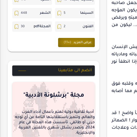
ويجعل صاحبه
كون الموّجه
السينما
الشعر
دميتهِ ويرفض
.. ليكون من
الفنون
المجلةpdf
المسرح
ترجمات
عيش الإنسان
حسن_يارتي
حوارات
ته ومادياته
ا انطفأ نور
خواطر
متابعات
انضم الى متابعينا
مجلة-أسد
مقالات-ودراسات
ه وقلبه فوق
م مما أصابه
منشورتنا
هايكو
مجلة "برشلونة الأدبية"
interview
أدبية ثقافية دولية تهتم بأعمال أدباء العرب
أ واضح ! قد
والعالم، وتتميز باستقلاليتها التامة عن أي توجه
 ! الضمائر
حزبي أو طائفي. تأسست هذه المجلة في عام
دات وعلاجات
2024، وتصدر بشكل شهري باللغتين العربية
والإنجليزية.