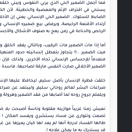
فما أجمل الضمير الحي الذي يربي النفوس ويبني خلقها
يستحي في اقتراف الإثم والمعصية والخطيئة. لأن الض
الضابط للسلوك. الضمير الحي الإنساني يعني إن الأخلاق 
أرتداء الأقنعة الرخيصة، ويرفض بيع ضميره الإنساني 
الرخص والدناءة في زمن يعج به صنوف الأشكال والأجسا
أما إذا مات الضمير مات الرقيب، وبالتالي يفقد الخلق 
ميت الضمير ..!! يتجاوز بتعطل إنسانيته حدود المنهي
منعدماً للإحساس الإنساني تجاه الآخرين. ولذلك فإن م
الضمير الأخلاقي صارت النفس مارقة لصاحبها، فاسدة في 
خلقت فطرة الإنسان بأصل سليم، ليحافظ عليها الإنسا
صراعات البشر لعالم روحاني سليم، وليبتعد عن صراعا
ويلملم جروح روحه لما أصابها من فقد الضمير وهرولة و
‏نعيش زمنا غريباً موازينه مقلوبة وناسهُ أصبحت بل
تصمت وتتوارى عن فساد يستشري ويفسد المكان ! قد ت
طالها الفساد لدرجة أنها لم يعد لها كيان يميزها عن
قد يستدرك به ما يمكن علاجه !.