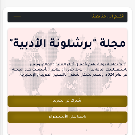
حسن_يارتي
حوارات
خواطر
متابعات
انضم الى متابعينا
مجلة-أسد
مقالات-ودراسات
منشورتنا
هايكو
مجلة "برشلونة الأدبية"
interview
أدبية ثقافية دولية تهتم بأعمال أدباء العرب والعالم، وتتميز
باستقلاليتها التامة عن أي توجه حزبي أو طائفي. تأسست هذه المجلة
في عام 2024، وتصدر بشكل شهري باللغتين العربية والإنجليزية.
اشترك في نشرتنا
تابعنا على الأنستغرام