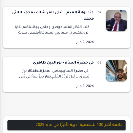
عند بوابة العدم.. تبكى الفراشات - محمد الليثى
محمد
كنت أنتظر المساءوحدى وحلمى بجانبىأضم بقايا
الروحتكسرنى مصابيح المسافاتأيقظنى صوت
فراغىبحثت عن أشارةعن أيمانى بالأشياءعن
صعودىخلف صليب البوحلعلى أجد ما ضاع منىفألم
أجد روحىحين يقتلن…
في حضرة السأم - نورالدين طاهري
في حضرة السأمِ،يمضي العمرُ مُنطفئًالا نورَ
يُشرقُ،لا أملٌ يُرَوِّدُ الحُلُمَ.نهارٌ يجرُّ نهارًافي دُجى
الأملِوصوتُ الروحِ غافٍ،لا يُجيبُ الصدى إذا
التحمَ.ترتحلُ الأيامُ مثل ظ…
قائمة أكثر 100 شخصية أدبية تأثيرًا في عام 2025