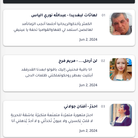
لهاثات لبغديدا - عبدالله نوري الياس
الكمثر يأخذكوالريحانيا أحلىما أنجب الزمانأمد
لهاغصن استمد لي كفهاوالقواميا تحفة يا عينيفي
المرآةيا وردةكلما أشم عطرهاأزداد عنفوانيا
وشوشة منقاريا رغيف خبزيسعى إليك القلبوالبن…
لن أرحل... - مريم فرح
انا باقية فحنيني إليك باقولو ابعدنا القدرفقد
أبتليت بعطر روحكوتملكتني ظلمات الدجى
بالسهرفما أحلى وصالك وما أروع بسمتكالتي
تنسيني الكدرفسبحان معبودبث في ملامحك نور
القمرأنا با…
احذرْ - أفنان جولاني
احذرْ متهورةٌ متمرّدةٌ متمنّعةٌ متكبرّةٌ عاشقةَ للحريةِ
لا قلبٌ يَكسرني ولا عيونٌ تَخذلُني و لا أحدٌ يُذهلني أنا
من يبدأَ الحُبّ ومن يُنهيه أنا من أضع قوانَينهُ
وأسحَقها عرشي حصينٌ…