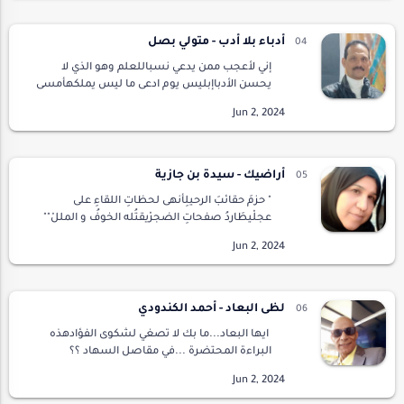
أدباء بلا أدب - متولي بصل
إني لأعجب ممن يدعي نسباللعلم وهو الذي لا
يحسن الأدباإبليس يوم ادعى ما ليس يملكهأمسى
لعينا وصار لنارها حطبايا من بلينا بهم تبت
حناجركمإن الحمير تظن نهيقها طرباتمشي عليها
من الأسفار …
أراضيك - سيدة بن جازية
" حزمَ حقائبَ الرحيلِأنهى لحظاتِ اللقاءِ على
عجلْيطَاردُ صفحاتِ الضجرْيقتُله الخوفُ و المللْ""
إلى أين..؟ يا صَاحبيإلام العجَل؟أنسيت أنك محرّك
الهممْأنك زارعُ الأمل؟تمهَّلْ، أرجو س…
لظى البعاد - أحمد الكندودي
ايها البعاد...ما بك لا تصغي لشكوى الفؤادهذه
البراءة المحتضرة ...في مقاصل السهاد ؟؟
مسافاتك تشد وثاقيبخيوط شعاع ...وحبال من
حديد ورمادالآنات في مدامع الورد تحجرتوالأشواق
باصفاد…