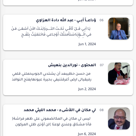
صوتيالله لطيف بالعباد وبك وبيعرجت أمي لجنة
في السمو…
وَداعـــاً أَبـــي - عبد الله دادة العزاوي
يَـا أََبِـي قُــلْ لُأُمِّــي تَحْــتَ الثَّـــــرىٰاِبْنُــكَ الاَنَ أَشْقــىٰ مَـنْ
فـي الْــــوَرَىٰاسْتأْمنتُكَ أَوْجـاعـي فَاحْتمَيْتُ بِلَفْــحِ
الْعَـرَاأَمْخُـرُ الْ…
المحتوى - نورالدين بنعيش
من حسن حظيبعد أن يشتدبي الجوىيحملني قلمي
رفيقيالى ارض أغرقتنيفي بحيرة عيونهايفتح النوافذ
لأناتيالشبيهة بزفرة مذبوحلتخرج مني حتىلا أمزق
بسيفالنوىومن حسن حظيأيضا أن كتابتيتقر ق…
لي مكان في اللأشىء - محمد الليثي محمد
ليس لي مكان في المكانضعوني علي ظهر فراشة(
فأنا مشتاق وعندي لوعتا )لن أؤذى ظلي المركون
بجانبيولن أسيء إلي نفسيكل ما أريده هو