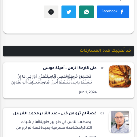
قد تُعجبك هذه المشاركات
على قارعة الزمن - أمينة موسى
كَشَجَرَةٍ خَرِيفِيَّةٍتَمْضِي أَيَّـامِيتَتَعَـرَّى أَوْرَاقِـي مَا إِنْ
تَسْقُطُ وَاحِدَةُُتَـتْبَعُهَا أُخْرَىٰ هَـاوِيةًَمُخْتَلِفَةُُ أَلْوَانُهَـاهِيَ
لَوْنُ حَيَاتِيتَ…
قصة لم ترو من قبل - عبد القادر محمد الغريبل
يصطف الناس في طوابير طويلةأمام شباك
التذاكرلمشاهدة مسرحية جديدةقصة لم ترو من
قبللكاتب شهيرعرض إفتتاحي لهواة المسرحيقوم