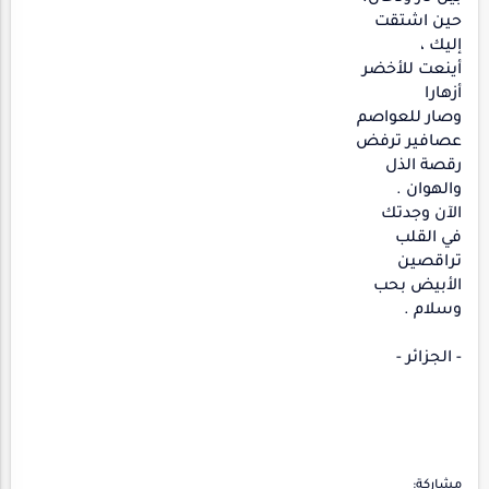
حين اشتقت
إليك ،
أينعت للأخضر
أزهارا
وصار للعواصم
عصافير ترفض
رقصة الذل
والهوان .
الآن وجدتك
في القلب
تراقصين
الأبيض بحب
وسلام .
- الجزائر -