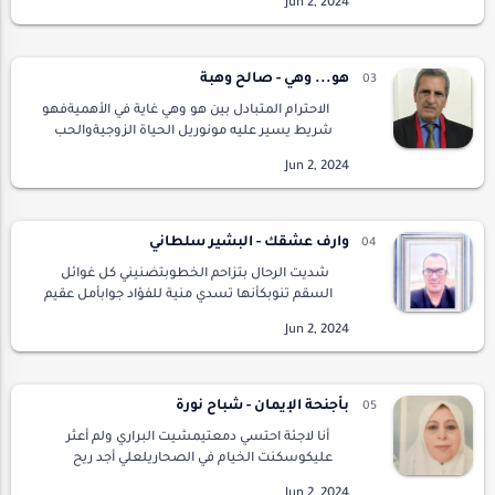
بالدورممثل مغمور يحلمأن يكون مشهورا ذائع
الصيتكل مقاعد …
هو... وهي - صالح وهبة
الاحترام المتبادل بين هو وهي غاية في الأهميةفهو
شريط يسير عليه مونوريل الحياة الزوجيةوالحب
..طاقة كهربية تعطي للقاطرة قوة
دفعيةفتكسبها انطلاقة قوية للأمام بسرعات
جنونيةالاحتو…
وارف عشقك - البشير سلطاني
شديت الرحال بتزاحم الخطوبتضنيني كل غوائل
السقم تنوبكأنها تسدي منية للفؤاد جوابأمل عقيم
سكن ضلوعي سرابصهيل فرس أفاق ضياع
قلبتهاوى من يأس تربع وطابفاسية من خجل
توارت ببابوأغلقت…
بأجنحة الإيمان - شباح نورة
أنا لاجئة احتسي دمعتيمشيت البراري ولم أعثر
عليكوسكنت الخيام في الصحاريلعلي أجد ريح
يوسفبين ثنايا نسيم السحروأنا أهتف بأعلى