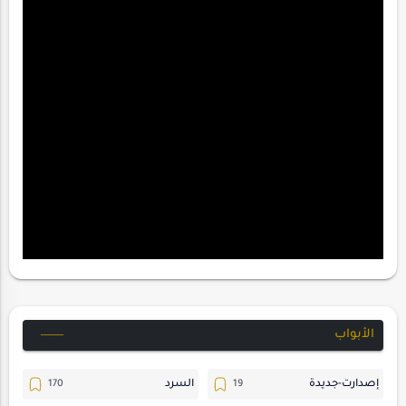
الأبواب
إصدارت-جديدة
السرد