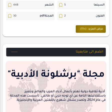
السينما
الشعر
الفنون
المجلةpdf
المسرح
ترجمات
حسن_يارتي
حوارات
خواطر
متابعات
انضم الى متابعينا
مجلة-أسد
مقالات-ودراسات
منشورتنا
هايكو
مجلة "برشلونة الأدبية"
interview
أدبية ثقافية دولية تهتم بأعمال أدباء العرب والعالم، وتتميز
باستقلاليتها التامة عن أي توجه حزبي أو طائفي. تأسست هذه المجلة
في عام 2024، وتصدر بشكل شهري باللغتين العربية والإنجليزية.