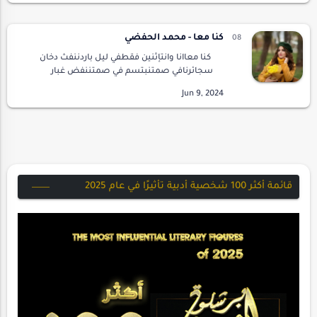
كنا معا - محمد الحفضي
كنا معاانا وانتإثنين فقطفي ليل باردننفث دخان
سجائرنافي صمتنبتسم في صمتننفض غبار
النسيانعن ذكريات زمانوصوت ام كلثوميكسر رتابة
المكانيتمزق سكون الليلبآهاتها ونظراتك
الحالمةرائح…
قائمة أكثر 100 شخصية أدبية تأثيرًا في عام 2025