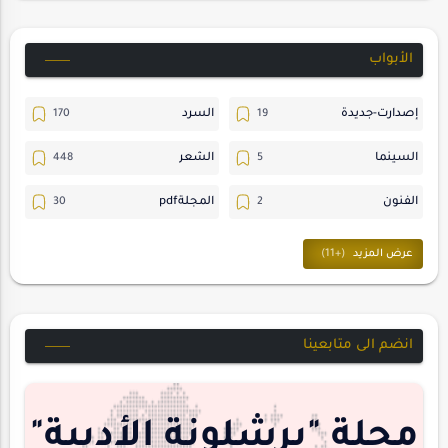
الأبواب
إصدارت-جديدة
السرد
السينما
الشعر
الفنون
المجلةpdf
المسرح
ترجمات
حسن_يارتي
حوارات
خواطر
متابعات
انضم الى متابعينا
مجلة-أسد
مقالات-ودراسات
منشورتنا
هايكو
مجلة "برشلونة الأدبية"