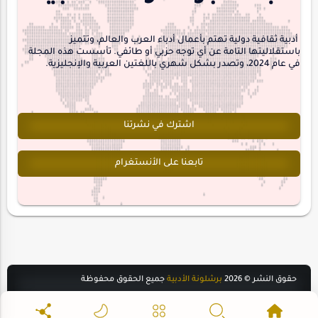
interview
أدبية ثقافية دولية تهتم بأعمال أدباء العرب والعالم، وتتميز
باستقلاليتها التامة عن أي توجه حزبي أو طائفي. تأسست هذه المجلة
في عام 2024، وتصدر بشكل شهري باللغتين العربية والإنجليزية.
اشترك في نشرتنا
تابعنا على الأنستغرام
حقوق النشر ©
2026
برشلونة الأدبية
جميع الحقوق محفوظة