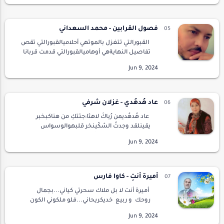
الصمت.في حبك.من …
فصول القرابين - محمد السعداني
القبورالتي تتغزل بالموتهي أحلاميالقبورالتي تقص
تفاصيل النهايةهي أوهاميالقبورالتي قدمت قربانا
للترابهم إخوتي..بيد أن المعزينكانوا صناع
فرجةيلبسون أثواب البكاء للزينةويقهقهون ح…
عاد هُدهُدي - غزلان شرفي
عاد هُدهُديمن رُباكَ لاهثا:جئتكِ من هناكبخبر
يقينلقد وجدتُ الشكّينخر قلبهوالوسواس
يتآكلهبشكل عجيبهلّا تعطّفتِوأزحتِعن كتفيهذاك
الحملَ الثقيلقلتُ بكل برودوالشوقُ يفتت
كبديمالي…
أميرة أنتِ - كاوا فارس
أميرة أنت لا بل ملاك سحرتي كياني...بجمال
روحك و ربيع خديكريحاني...فلو ملكوني الكون
كله دونكفاتنتي...لن اهجر حبك ابدا و لو
توقفشرياني.…