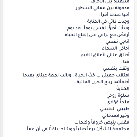
متبعثرة بين الأحرف
مدفونة بين معاني السطور
أحيا عندما أقرأ ،
وجدت ذاتي في الكتابة
وبدأت أطوُّر نفسي يوماً بعد يوم
أرقصُ مع يراعي على إيقاع الحياة
أناجي نفسي
أحاكي السماء
أطلق عناني لأعانق الغيم .
هنا
وثقت بنفسي
امتلأت جعبتي ب حُبِّ الحياة ، وبانت لمعة عيناي بعدما
أطفأتها رياح الحزن العاتية .
الكتابةُ
سلوة روحي
ملجأُ فؤادي
طبيبي النفسي
وخير اصدقائي
فقلبي ينبض خروفاً وكلمات
مجتمعةً لتشكّلَ درعاً صلباً ووشاحا دافئًا في آن معاً .