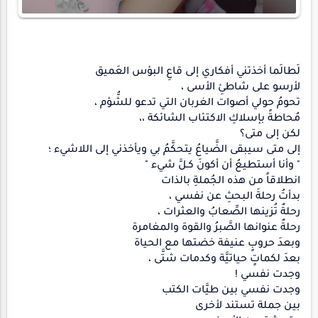
لَطالَما أخذتني أفكاري إلى قاعِ البؤس العَميق
لأرسو على شاطئِ الأسى ،
تحومُ حولي أصوات الغربان التي تدعو للشُّؤم ،
مُحاطةً بإسلاكِ الاكتئاب الشائكة ،،
لكن إلى متى؟
إلى متى سيبقى الضَّياعُ يتحكَّمُ بي ويأخذني إلى اللاشيء ؛
" وأنا أستطيعُ أن أكونَ كـلَّ شيء "
انطلاقاً من هذه الجُملةِ بالذات
بدأتُ رحلةَ البحثِ عن نفسي ،
رحلةٌ تُزينها الصِّعابُ والعثرات ،
رحلةٌ عنوانها الصَّبرُ والقوة والمغامرة
وبعدَ حروبٍ عنيفة خضتها مع الحياة
بعدَ لكماتٍ حياتيَّة وكدمات شتَّى ،
وجدت نفسي !
وجدت نفسي بين طيَّات الكتب
بين جملة تستند لأخرى