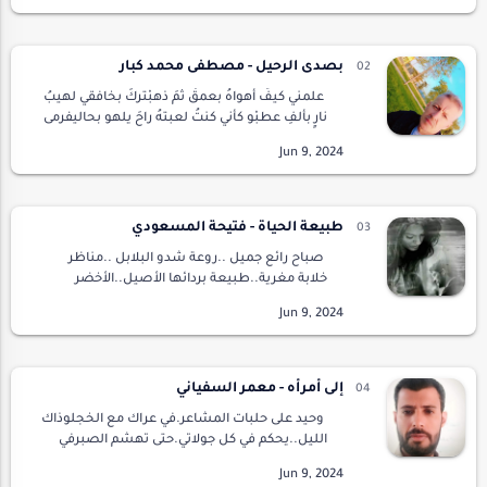
بصدى الرحيل - مصطفى محمد كبار
علمني كيفَ أهواهُ بعمقْ ثمَ ذهبْتركَ بخافقي لهيبُ
نارٍ بألفِ عطبْو كأني كنتُ لعبتهُ راحَ يلهو بحاليفرمى
بالفؤادَ سهامَ الفراقِ و نهبْبخناجرِ الغدرِ راحَ
بجسدي يرهقنيفضاعَ مني…
طبيعة الحياة - فتيحة المسعودي
صباح رائع جميل ..روعة شدو البلابل ..مناظر
خلابة مغرية..طبيعة بردائها الأصيل..الأخضر
برونقه الفاتن..ضياء شموع وقناديل..رقة
وأحاسيس رهيفة..ولحظة عدم الإنقياد ..لدقائق
وقت الفاص…
إلى أمرأه - معمر السفياني
وحيد على حلبات المشاعر.في عراك مع الخجلوذاك
الليل..يحكم في كل جولاتي.حتى تهشم الصبرفي
خوفي.إني أجد نفسي ملطخا.بالحرف إليك
.فلتنظرين.إلى شوقي كيف ينزف.حتى مات