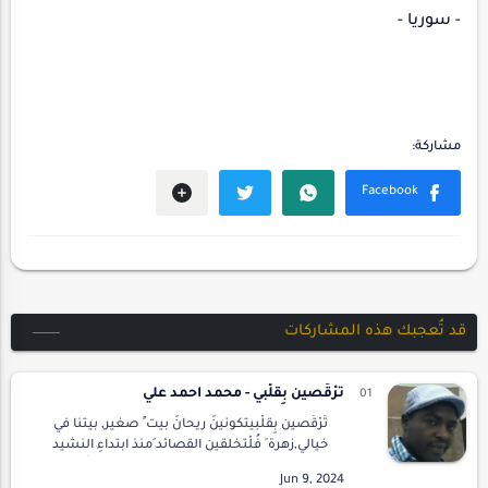
- سوريا -
قد تُعجبك هذه المشاركات
تَرْقُصين بِقلْبي - محمد احمد علي
تَرْقُصين بِقلْبيتكونينَ ريحانَ بيت ٍ صغير, بيتنا في
خيالي,زهرة َ فُلْتخلقين القصائد َمنذ ابتداءِ النشيد
المقفى بعطرِك,بتعويذة ِالحُب ِ,بما قيلَ عَنْ وجد ِ
قلب ٍ مُلِحٍتنامين أنتِت…