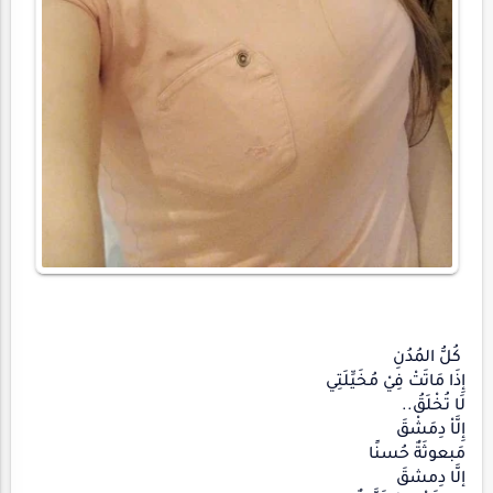
كُلُّ المُدُنِ
إِذَا مَاتَتْ فِيْ مُخَيِّلَتِي
لَا تُخْلَقُ..
إِلَّاْ دِمَشْقَ
مَبعوثَةٌ حُسنًا
إلَّا دِمشقَ