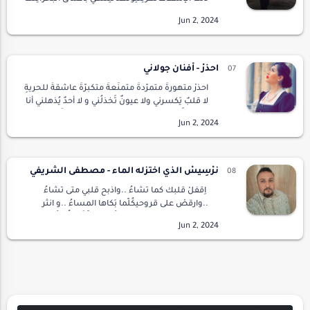
الشمسانتظرتك.لأشاهدتلك القواربتودع
يومامضى من حياتيواندثرأيتها الشمسانتظرتك
على شطالب…
احذرْ - أفنان جولاني
احذرْ متهورةٌ متمرّدةٌ متمنّعةٌ متكبرّةٌ عاشقةَ للحريةِ
لا قلبٌ يَكسرني ولا عيونٌ تَخذلُني و لا أحدٌ يُذهلني أنا
من يبدأَ الحُبّ ومن يُنهيه أنا من أضع قوانَينهُ
وأسحَقها عرشي حصينٌ…
نرْسِيسْ الذي اختزله الماء - مصطفى الشريفي
اِقفلْ قلبك كما تشاءُ ..واذبح قلبي متى تشاءُ
..وارقصْ على قروحيكُلّما بَكاها المساءُ ..و انثر
ملحك على الجرحِ،وقهْقِهْ كُلّما صَفّقَ الغُثاءَُسيأتي
عليكَ يومٌ ..لَنْ ينفعك في…