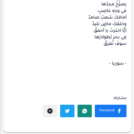
يصرُخُ مجدُها
في وجهِ غاصِبٍ:
أمامَكَ شعبٌ صامدٌ
وخلفَكَ ماضٍ تليدٌ
أيًّا اخترتَ يا أحمقُ
فِي بحرِ بُطولاتِها
سوفَ تَغرَقُ
- سوريا -