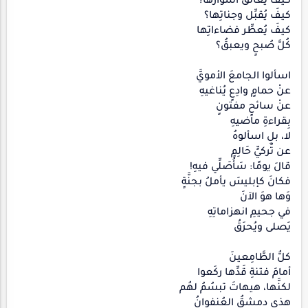
كيفَ يُعانقُ أسوارَها؟
كيفَ يُقبِّل وجناتِها؟
كيفَ يُعطِّر فضاءاتِها
كُلَّ صُبحٍ ويعبقُ؟
اسألوا الجامعَ الأمويَّ
عنْ حمامٍ وادِعٍ يُناغيهِ
عنْ سائحٍ مفتونٍ
بِقراءةِ ماضيهِ
لا، بلِ اسألوهُ
عن تُركيٍّ حَالِمٍ
قالَ يومًا: سَأُصَلِّي فيهِ!
فكانَ كإبليسَ يأملُ بجنَّةٍ
وَها هوَ الآنَ
في جحيمِ انهزاماتِهِ
يَصلى ويُحرَقُ
كلُّ الطَّامِعينَ
أمامَ فتنةِ قَدِّها ركَعوا
لكنَّها، هيهاتَ تبسُمُ لهُم
هذي دمشقُ العُنفوانُ