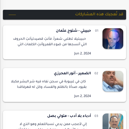
قد تُعجبك هذه المشاركات
حبيبتي - شتوح عثمان
حبيبتيلا تطلبي شعراً، فأنتِ قصيدتيأنتِ الحروف
التي أنسجها من ضوء القمروأنتِ الكلمات التي
تتراقصعلى شفاهي في سكون الليلأنتِ السطر
الذي يمحو هموميوالبيت الذي يجمع أحلاميفي
عيني…
الضمير - أنور المحرزي
كان في غيبوبة في سجن نفاه فيه شر البشر مكبلا
بقيود صدأة بالظلم والفساد وكل له قهرفاقدا
لوعيه بمخدر العنصرية لا رحمة ولا عذروانتفض
مذعورا من صاروخ سقط قربه وغدراحدث كوة …
أدباء بلا أدب - متولي بصل
إني لأعجب ممن يدعي نسباللعلم وهو الذي لا