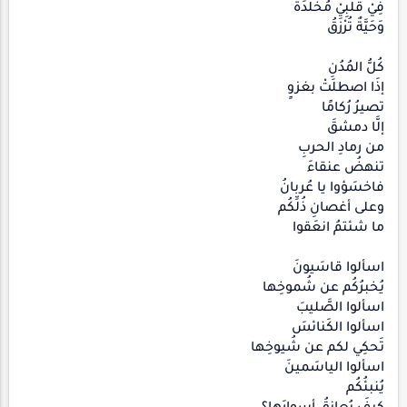
فِيْ قَلْبِيْ مُخَلَّدَةٌ
وَحَيَّةٌ تُرْزَقُ
كُلُّ المُدُنِ
إذَا اصطلَتْ بغزوٍ
تصيرُ رُكامًا
إلَّا دمشقَ
من رمادِ الحربِ
تنهضُ عنقاءَ
فاخسَؤوا يا عُربانُ
وعلى أغصانِ ذُلِّكُم
ما شئتمُ انعَقوا
اسألوا قاسَيونَ
يُخبرُكُم عن شُموخِها
اسألوا الصَّليبَ
اسألوا الكَنائسَ
تَحكِي لكم عن شُيوخِها
اسألوا الياسَمينَ
يُنبئُكُم