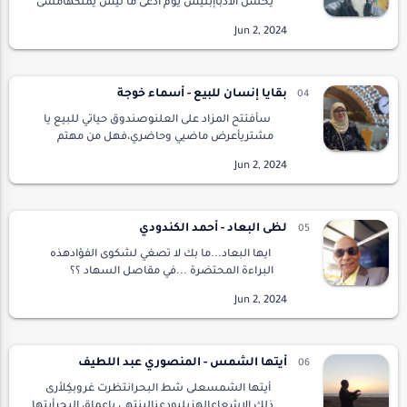
يحسن الأدباإبليس يوم ادعى ما ليس يملكهأمسى
لعينا وصار لنارها حطبايا من بلينا بهم تبت
حناجركمإن الحمير تظن نهيقها طرباتمشي عليها
من الأسفار …
بقايا إنسان للبيع - أسماء خوجة
سأفتتح المزاد على العلنوصندوق حياتي للبيع يا
مشتريأعرض ماضيي وحاضري،فهل من مهتم
لكومة الشجنلن أتفاوض عن الثمنفلا قيمة لماض
اغتاله الزمنسأبيع ملامحي والذكرياتوأسير في
سرداب ال…
لظى البعاد - أحمد الكندودي
ايها البعاد...ما بك لا تصغي لشكوى الفؤادهذه
البراءة المحتضرة ...في مقاصل السهاد ؟؟
مسافاتك تشد وثاقيبخيوط شعاع ...وحبال من
حديد ورمادالآنات في مدامع الورد تحجرتوالأشواق
باصفاد…
أيتها الشمس - المنصوري عبد اللطيف
أيتها الشمسعلى شط البحرانتظرت غروبكِلأرى
ذلك الإشعاعالهزيليودعنالينتهي باعماق البحرأيتها