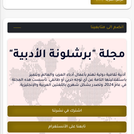
حسن_يارتي
حوارات
خواطر
متابعات
انضم الى متابعينا
مجلة-أسد
مقالات-ودراسات
منشورتنا
هايكو
مجلة "برشلونة الأدبية"
interview
أدبية ثقافية دولية تهتم بأعمال أدباء العرب والعالم، وتتميز
باستقلاليتها التامة عن أي توجه حزبي أو طائفي. تأسست هذه المجلة
في عام 2024، وتصدر بشكل شهري باللغتين العربية والإنجليزية.
اشترك في نشرتنا
تابعنا على الأنستغرام