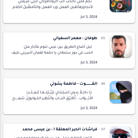
نجم قلبي بالحب حب الروحأفراحي حزني عزيمتي
لأتجاوزهأتقبل الفعل ورد الفعل والتأملقُبلُ الكلام
مشاعر الثقة والجمالمدن استقبلت الحب كحلم
علىأوتار النبض وأولويات الحياةلا يكف القل…
طوفان - معمر السفياني
ليل أضاع الطريق بين عيني.لنوم.فأجار عليّ
الحب.في جور سلطان.يا حكمة لقمان أخبريني,,كيف
لك أن تعصمينيعن أمريوبين عينيها يغرقني
طوفان.!!!أيها الحكيملقد تمردت تلكالمحبرة
عني,,في …
المَــــــــــوت - فاطمة يشوتي
يَـا داخِـلاً بِدونِ آسْتِئْذانٍ ترَيَّــثلِـــمَـا عُـمِــلَــتِ
الأَبْــــوَاب...أُطْـرُقِ البَـــابَ وآنْتَظِـر الجَـوابوإِنْ سُمِـــــح
لك تَسَــــرّب...نَــعْـلَمُ أنّ…
فراشات الحبر المعلقة ! - بن عيسى محمد