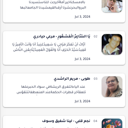
بالامسكناخير أمةأخرجت للناستسيدنا
البروالبحرنشرنا أرقىالقيمشيدنا الجامعاتبها
تعلمالعرب.و العجمحاربنا بالقلمجهل
الامماليومصرناحثالة الاممهجرنا تعاليمربناوصرنا
نقدسالصنمنأتمر ب…
يَا الشَّاعِرُ الْمَشْهُورِ - مرعي حيادري
أَيَّاكَ أَنْ تُعَكِّرَ مَزَاجِي يَا سَعِيدُعَنِيدٌ أَنَا وَأَنْتَ الْأَمِيرُ يَا
مُفِيدُسَيِّدُ الْحَرْفِ أَنَا وَالْقَوْلُ الْعَمِيدُيُتَابِعُنِي النَّاسُ
بِحْسِّهِمِ الْمَ…
طوبى - مريم الراشدي
عند الياءاتتغرق الريشةفي سواد الحبرعلها
تلعقآخر قطرات الحكمةعند المنعطفاتتتقوّس
شمس الأصيلحانية على القلوبعلَّها تهوِّن مانزل
بها من جللأيا بخور المعابدعطِّـر آفاق الذكرىلا ت…
نجم قلبي - لينا شفيق وسوف