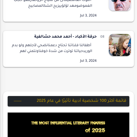
التوت الغامضيتدلى من سياج الروحفارفعو حجب
الغموضومهد لؤلؤييزيح الشكالمصابيح
المتعبةلافتات باهتة لصوتيتقرؤها فراشات
الحبروتمضي الى نحبهاحين تصفق لها الشوارعفي
خطوط لا تنتهيكحش…
حرقة الأكباد - أحمد محمد حشالفية
أطفالنا فلذاتنا تحتاج دعمنانضحي لأجلهم ولو بدم
الوريدحياتنا توترت من شدة خوفناونتمني لهم
عيشا وعمرا مديدنحقق رغياتهم برغم
رفضنالسلوكهم ويطلبون منا المزيدنتذكر طفولتنا
مع شدة …
قائمة أكثر 100 شخصية أدبية تأثيرًا في عام 2025