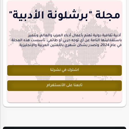
منشورتنا
هايكو
مجلة "برشلونة الأدبية"
interview
أدبية ثقافية دولية تهتم بأعمال أدباء العرب والعالم، وتتميز
باستقلاليتها التامة عن أي توجه حزبي أو طائفي. تأسست هذه المجلة
في عام 2024، وتصدر بشكل شهري باللغتين العربية والإنجليزية.
اشترك في نشرتنا
تابعنا على الأنستغرام