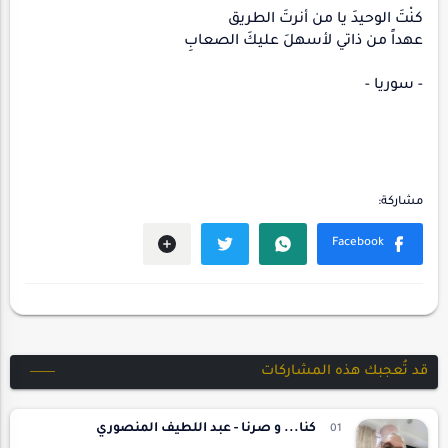
كنْتَ الوحيدَ يا من أنرتَ الطريق
عهداً من ذاتي لأسهلَ عليكَ الصعابِ
- سوريا -
قد تُعجبك هذه المشاركات
كنا... و صرنا - عبد اللطيف المنصوري