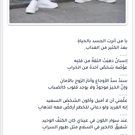
يا من أنرت الجسد بالحياةِ
بعدَ الكثير من العذاب ِ
.....
إنسانٌ ذهبَتْ الثقةُ من قلبِه
عوَّضَه شخصٌ أخذهُ من الخرابِ
.....
سندٌ سدَّ الأوجاع وأنارَ الرّوح بالأمانِ
وإنَّ الخيرَ موجودٌ ولا يوجد قلوب كالضباب
......
علَّمني أن لا أميل وأكون الشخصَ السعيد
إنه الفريد ولو دعاني للخطرِ أركضُ معه للذهابِ
.....
عند سوادِ الكون في عيناي كان الكتفُ الوحيد
شفيقٌ كالخيرِ في السلامِ مثل طيورِ السرابِ
.....