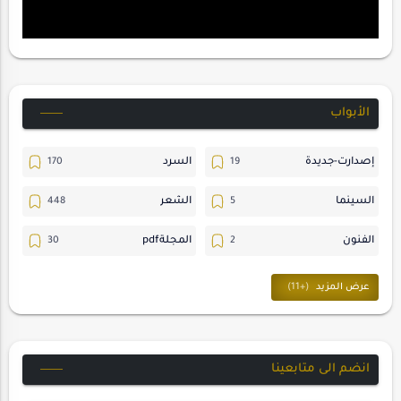
الأبواب
إصدارت-جديدة
السرد
السينما
الشعر
الفنون
المجلةpdf
المسرح
ترجمات
حسن_يارتي
حوارات
خواطر
متابعات
انضم الى متابعينا
مجلة-أسد
مقالات-ودراسات