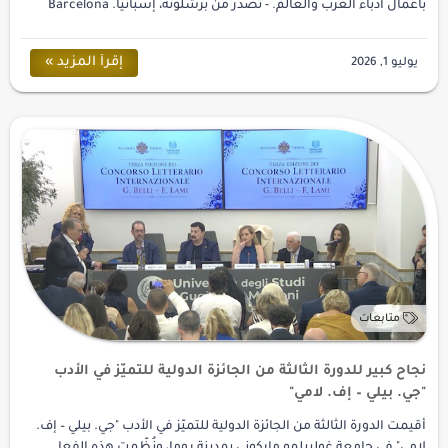
بأعمال أدباء العرب والعالم. - تصدر من برشلونة، إسبانيا. Barcelona
Literary Maga…
نجاح كبير للدورة الثالثة من الجائزة الدولية للتميّز في الأدب
"جي. بيلي – إف. لامي"
أُقيمت الدورة الثالثة من الجائزة الدولية للتميّز في الأدب "جي. بيلي – إف.
لامي" في جامعة غولييلمو ماركوني بمدينة روما، ونُظّمت هذه الفعا…