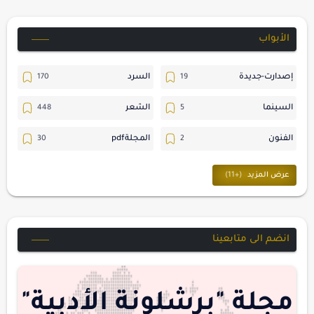
الأبواب
إصدارت-جديدة
السرد
السينما
الشعر
الفنون
المجلةpdf
المسرح
ترجمات
حسن_يارتي
حوارات
خواطر
متابعات
انضم الى متابعينا
مجلة-أسد
مقالات-ودراسات
منشورتنا
هايكو
مجلة "برشلونة الأدبية"